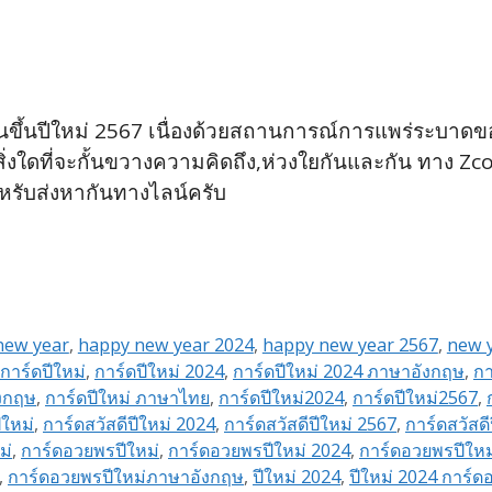
สู่วันขึ้นปีใหม่ 2567 เนื่องด้วยสถานการณ์การแพร่ระ
ไม่มีสิ่งใดที่จะกั้นขวางความคิดถึง,ห่วงใยกันและกัน ทา
หรับส่งหากันทางไลน์ครับ
new year
,
happy new year 2024
,
happy new year 2567
,
new 
การ์ดปีใหม่
,
การ์ดปีใหม่ 2024
,
การ์ดปีใหม่ 2024 ภาษาอังกฤษ
,
กา
ังกฤษ
,
การ์ดปีใหม่ ภาษาไทย
,
การ์ดปีใหม่2024
,
การ์ดปีใหม่2567
,
ีใหม่
,
การ์ดสวัสดีปีใหม่ 2024
,
การ์ดสวัสดีปีใหม่ 2567
,
การ์ดสวัสด
ม่
,
การ์ดอวยพรปีใหม่
,
การ์ดอวยพรปีใหม่ 2024
,
การ์ดอวยพรปีใหม
,
การ์ดอวยพรปีใหม่ภาษาอังกฤษ
,
ปีใหม่ 2024
,
ปีใหม่ 2024 การ์