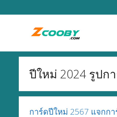
Skip
to
content
ปีใหม่ 2024 รูปก
การ์ดปีใหม่ 2567 แจกการ