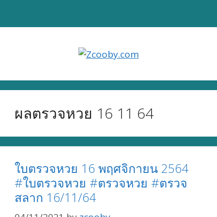
Skip
to
content
ผลตรวจหวย 16 11 64
ใบตรวจหวย 16 พฤศจิกายน 2564
#ใบตรวจหวย #ตรวจหวย #ตรวจ
สลาก 16/11/64