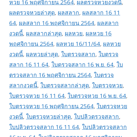
หวย 16 พฤศจิกายน 2564
,
ผลตรวจหวยงวดนี้
,
ผลตรวจหวยล่าสุด
,
ผลสลาก
,
ผลสลาก 16 11
64
,
ผลสลาก 16 พฤศจิกายน 2564
,
ผลสลาก
งวดนี้
,
ผลสลากล่าสุด
,
ผลหวย
,
ผลหวย 16
พฤศจิกายน 2564
,
ผลหวย 16/11/64
,
ผลหวย
งวดนี้
,
ผลหวยล่าสุด
,
ใบตรวจสลาก
,
ใบตรวจ
สลาก 16 11 64
,
ใบตรวจสลาก 16 พ.ย. 64
,
ใบ
ตรวจสลาก 16 พฤศจิกายน 2564
,
ใบตรวจ
สลากงวดนี้
,
ใบตรวจสลากล่าสุด
,
ใบตรวจหวย
,
ใบตรวจหวย 16 11 64
,
ใบตรวจหวย 16 พ.ย. 64
,
ใบตรวจหวย 16 พฤศจิกายน 2564
,
ใบตรวจหวย
งวดนี้
,
ใบตรวจหวยล่าสุด
,
ใบปลิวตรวจสลาก
,
ใบปลิวตรวจสลาก 16 11 64
,
ใบปลิวตรวจสลาก