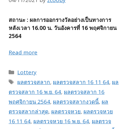
04/11/2021
by
zcooby
สถานะ : ผลการออกรางวัลอย่างเป็นทางการ
หลังเวลา 16.00 น. วันอังคารที่ 16 พฤศจิกายน
2564
Read more
Categories
Lottery
Tags
ผลตรวจสลาก
,
ผลตรวจสลาก 16 11 64
,
ผล
ตรวจสลาก 16 พ.ย. 64
,
ผลตรวจสลาก 16
พฤศจิกายน 2564
,
ผลตรวจสลากงวดนี้
,
ผล
ตรวจสลากล่าสุด
,
ผลตรวจหวย
,
ผลตรวจหวย
16 11 64
,
ผลตรวจหวย 16 พ.ย. 64
,
ผลตรวจ