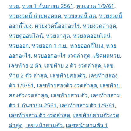
หวย
,
หวย 1 กันยายน 2561
,
หวยงวด 1/9/61
,
หวยงวดนี้ ถ่ายทอดสด
,
หวยงวดนี้ สด
,
หวยงวดนี้
ออกกี่โมง
,
หวยงวดนี้ออกอะไร
,
หวยงวดล่าสุด
,
หวยดูออนไลน์
,
หวยล่าสุด
,
หวยสดออนไลน์
,
หวยออก
,
หวยออก 1 ก.ย.
,
หวยออกกี่โมง
,
หวย
ออกอะไร
,
หวยออกอะไร งวดล่าสุด
,
เช็คผลหวย
,
เลขท้าย 2 ตัว
,
เลขท้าย 2 ตัว งวดล่าสุด
,
เลข
ท้าย 2 ตัว ล่าสุด
,
เลขท้ายสองตัว
,
เลขท้ายสอง
ตัว 1/9/61
,
เลขท้ายสองตัว งวดล่าสุด
,
เลขท้าย
สองตัวงวดล่าสุด
,
เลขท้ายสามตัว
,
เลขท้ายสาม
ตัว 1 กันยายน 2561
,
เลขท้ายสามตัว 1/9/61
,
เลขท้ายสามตัว งวดล่าสุด
,
เลขท้ายสามตัวงวด
ล่าสุด
,
เลขหน้าสามตัว
,
เลขหน้าสามตัว 1