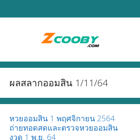
Skip
to
content
ผลสลากออมสิน 1/11/64
หวยออมสิน 1 พฤศจิกายน 2564
ถ่ายทอดสดและตรวจหวยออมสิน
งวด 1 พ.ย. 64