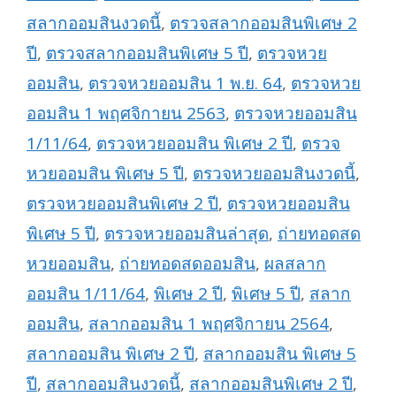
สลากออมสินงวดนี้
,
ตรวจสลากออมสินพิเศษ 2
ปี
,
ตรวจสลากออมสินพิเศษ 5 ปี
,
ตรวจหวย
ออมสิน
,
ตรวจหวยออมสิน 1 พ.ย. 64
,
ตรวจหวย
ออมสิน 1 พฤศจิกายน 2563
,
ตรวจหวยออมสิน
1/11/64
,
ตรวจหวยออมสิน พิเศษ 2 ปี
,
ตรวจ
หวยออมสิน พิเศษ 5 ปี
,
ตรวจหวยออมสินงวดนี้
,
ตรวจหวยออมสินพิเศษ 2 ปี
,
ตรวจหวยออมสิน
พิเศษ 5 ปี
,
ตรวจหวยออมสินล่าสุด
,
ถ่ายทอดสด
หวยออมสิน
,
ถ่ายทอดสดออมสิน
,
ผลสลาก
ออมสิน 1/11/64
,
พิเศษ 2 ปี
,
พิเศษ 5 ปี
,
สลาก
ออมสิน
,
สลากออมสิน 1 พฤศจิกายน 2564
,
สลากออมสิน พิเศษ 2 ปี
,
สลากออมสิน พิเศษ 5
ปี
,
สลากออมสินงวดนี้
,
สลากออมสินพิเศษ 2 ปี
,