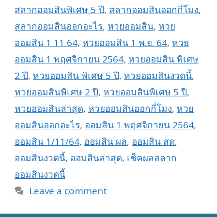
สลากออมสินพิเศษ 5 ปี
,
สลากออมสินออกกี่โมง
,
สลากออมสินออกอะไร
,
หวยออมสิน
,
หวย
ออมสิน 1 11 64
,
หวยออมสิน 1 พ.ย. 64
,
หวย
ออมสิน 1 พฤศจิกายน 2564
,
หวยออมสิน พิเศษ
2 ปี
,
หวยออมสิน พิเศษ 5 ปี
,
หวยออมสินงวดนี้
,
หวยออมสินพิเศษ 2 ปี
,
หวยออมสินพิเศษ 5 ปี
,
หวยออมสินล่าสุด
,
หวยออมสินออกกี่โมง
,
หวย
ออมสินออกอะไร
,
ออมสิน 1 พฤศจิกายน 2564
,
ออมสิน 1/11/64
,
ออมสิน ผล
,
ออมสิน สด
,
ออมสินงวดนี้
,
ออมสินล่าสุด
,
เช็คผลสลาก
ออมสินงวดนี้
Leave a comment