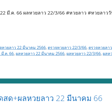
2 มี.ค. 66 ผลหวยลาว 22/3/66 #หวยลาว #หวยลาววัน
จหวยลาว 22 มีนาคม 2566
,
ตรวจหวยลาว 22/3/66
,
ตรวจหวยลาวง
มี.ค. 66
,
ผลหวยลาว 22 มีนาคม 2566
,
ผลหวยลาว 22/3/66
,
ผลหว
อดสด+ผลหวยลาว 22 มีนาคม 66