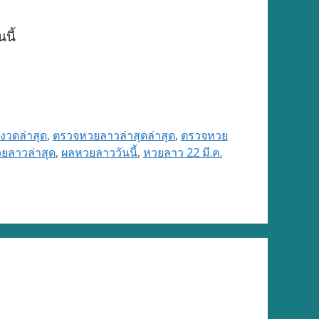
นี้
วดล่าสุด
,
ตรวจหวยลาวล่าสุดล่าสุด
,
ตรวจหวย
ยลาวล่าสุด
,
ผลหวยลาววันนี้
,
หวยลาว 22 มี.ค.