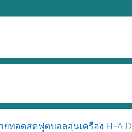
ถ่ายทอดสดฟุตบอลอุ่นเครื่อง FIF