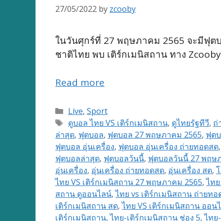
27/05/2022
by
zcooby
ในวันศุกร์ที่ 27 พฤษภาคม 2565 จะมีฟุตบอล
ชาติไทย พบ เติร์กเมนิสถาน ทาง Zcoob
Read more
Categories
Live
,
Sport
Tags
ดูบอล ไทย VS เติร์กเมนิสถาน
,
ดูไทยรัฐทีวี
,
ถ่
ล่าสุด
,
ฟุตบอล
,
ฟุตบอล 27 พฤษภาคม 2565
,
ฟุต
ฟุตบอล อุ่นเครื่อง
,
ฟุตบอล อุ่นเครื่อง ถ่ายทอดสด
ฟุตบอลล่าสุด
,
ฟุตบอลวันนี้
,
ฟุตบอลวันนี้ 27 พฤ
อุ่นเครื่อง
,
อุ่นเครื่อง ถ่ายทอดสด
,
อุ่นเครื่อง สด
,
โ
ไทย VS เติร์กเมนิสถาน 27 พฤษภาคม 2565
,
ไทย
สถาน ดูออนไลน์
,
ไทย vs เติร์กเมนิสถาน ถ่ายท
เติร์กเมนิสถาน สด
,
ไทย VS เติร์กเมนิสถาน ออนไ
เติร์กเมนิสถาน
,
ไทย-เติร์กเมนิสถาน ช่อง 5
,
ไทย-