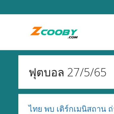
Skip
to
content
ฟุตบอล 27/5/65
ไทย พบ เติร์กเมนิสถาน 