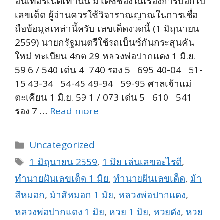
อินเทอร์เน็ตเท่านั้น มิได้ชี้ช่องในเรื่องการบอกใบ้
เลขเด็ด ผู้อ่านควรใช้วิจาราณญาณในการเชื่อ
ถือข้อมูลเหล่านี้ครับ เลขเด็ดงวดนี้ (1 มิถุนายน
2559) นายกรัฐมนตรีใช้รถเบ็นซ์กันกระสุนคัน
ใหม่ ทะเบียน 4กต 29 หลวงพ่อปากแดง 1 มิ.ย.
59 6 / 540 เด่น 4 740 รอง 5 695 40-04 51-
15 43-34 54-45 49-94 59-95 ศาลเจ้าแม่
ตะเคียน 1 มิ.ย. 59 1 / 073 เด่น 5 610 541
รอง 7 …
Read more
Categories
Uncategorized
Tags
1 มิถุนายน 2559
,
1 มิย เล่นเลขอะไรดี
,
ทำนายฝันเลขเด็ด 1 มิย
,
ทํานายฝันเลขเด็ด
,
ม้า
สีหมอก
,
ม้าสีหมอก 1 มิย
,
หลวงพ่อปากแดง
,
หลวงพ่อปากแดง 1 มิย
,
หวย 1 มิย
,
หวยดัง
,
หวย