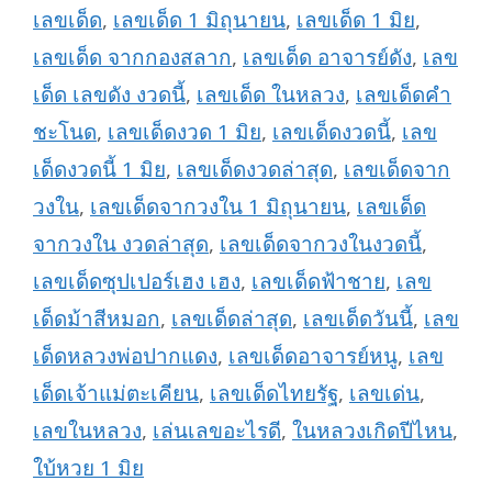
เลขเด็ด
,
เลขเด็ด 1 มิถุนายน
,
เลขเด็ด 1 มิย
,
เลขเด็ด จากกองสลาก
,
เลขเด็ด อาจารย์ดัง
,
เลข
เด็ด เลขดัง งวดนี้
,
เลขเด็ด ในหลวง
,
เลขเด็ดคำ
ชะโนด
,
เลขเด็ดงวด 1 มิย
,
เลขเด็ดงวดนี้
,
เลข
เด็ดงวดนี้ 1 มิย
,
เลขเด็ดงวดล่าสุด
,
เลขเด็ดจาก
วงใน
,
เลขเด็ดจากวงใน 1 มิถุนายน
,
เลขเด็ด
จากวงใน งวดล่าสุด
,
เลขเด็ดจากวงในงวดนี้
,
เลขเด็ดซุปเปอร์เฮง เฮง
,
เลขเด็ดฟ้าชาย
,
เลข
เด็ดม้าสีหมอก
,
เลขเด็ดล่าสุด
,
เลขเด็ดวันนี้
,
เลข
เด็ดหลวงพ่อปากแดง
,
เลขเด็ดอาจารย์หนู
,
เลข
เด็ดเจ้าแม่ตะเคียน
,
เลขเด็ดไทยรัฐ
,
เลขเด่น
,
เลขในหลวง
,
เล่นเลขอะไรดี
,
ในหลวงเกิดปีไหน
,
ใบ้หวย 1 มิย