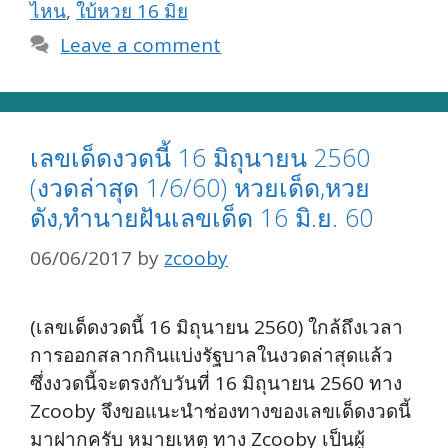
ไหน
,
ใบ้หวย 16 มิย
Leave a comment
เลขเด็ดงวดนี้ 16 มิถุนายน 2560
(งวดล่าสุด 1/6/60) หวยเด็ด,หวย
ดัง,ทํานายฝันเลขเด็ด 16 มิ.ย. 60
06/06/2017
by
zcooby
(เลขเด็ดงวดนี้ 16 มิถุนายน 2560) ใกล้ถึงเวลา
การออกสลากกินแบ่งรัฐบาลในงวดล่าสุดแล้ว
ซึ่งงวดนี้จะตรงกับวันที่ 16 มิถุนายน 2560 ทาง
Zcooby จึงขอแนะนำช่องทางของเลขเด็ดงวดนี้
มาฝากครับ หมายเหตุ ทาง Zcooby เป็นผู้