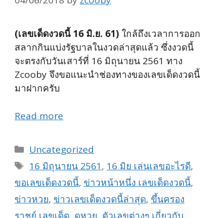
04/06/2018
by
zcooby
(เลขเด็ดงวดนี้ 16 มิ.ย. 61)
ใกล้ถึงเวลาการออก
สลากกินแบ่งรัฐบาลในงวดล่าสุดแล้ว ซึ่งงวดนี้
จะตรงกับวันเสาร์ที่ 16 มิถุนายน 2561 ทาง
Zcooby จึงขอแนะนำช่องทางของเลขเด็ดงวดนี้
มาฝากครับ
Read more
Categories
Uncategorized
Tags
16 มิถุนายน 2561
,
16 มิย เล่นเลขอะไรดี
,
ขอเลขเด็ดงวดนี้
,
ข่าวหน้าหนึ่ง เลขเด็ดงวดนี้
,
ข่าวหวย
,
ข่าวเลขเด็ดงวดนี้ล่าสุด
,
ขึ้นครอง
ราชย์ เลขเด็ด
,
ดูหวย
,
ตัวเลขต่างๆ เกี่ยวกับ