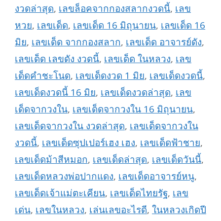
งวดล่าสุด
,
เลขล็อคจากกองสลากงวดนี้
,
เลข
หวย
,
เลขเด็ด
,
เลขเด็ด 16 มิถุนายน
,
เลขเด็ด 16
มิย
,
เลขเด็ด จากกองสลาก
,
เลขเด็ด อาจารย์ดัง
,
เลขเด็ด เลขดัง งวดนี้
,
เลขเด็ด ในหลวง
,
เลข
เด็ดคำชะโนด
,
เลขเด็ดงวด 1 มิย
,
เลขเด็ดงวดนี้
,
เลขเด็ดงวดนี้ 16 มิย
,
เลขเด็ดงวดล่าสุด
,
เลข
เด็ดจากวงใน
,
เลขเด็ดจากวงใน 16 มิถุนายน
,
เลขเด็ดจากวงใน งวดล่าสุด
,
เลขเด็ดจากวงใน
งวดนี้
,
เลขเด็ดซุปเปอร์เฮง เฮง
,
เลขเด็ดฟ้าชาย
,
เลขเด็ดม้าสีหมอก
,
เลขเด็ดล่าสุด
,
เลขเด็ดวันนี้
,
เลขเด็ดหลวงพ่อปากแดง
,
เลขเด็ดอาจารย์หนู
,
เลขเด็ดเจ้าแม่ตะเคียน
,
เลขเด็ดไทยรัฐ
,
เลข
เด่น
,
เลขในหลวง
,
เล่นเลขอะไรดี
,
ในหลวงเกิดปี