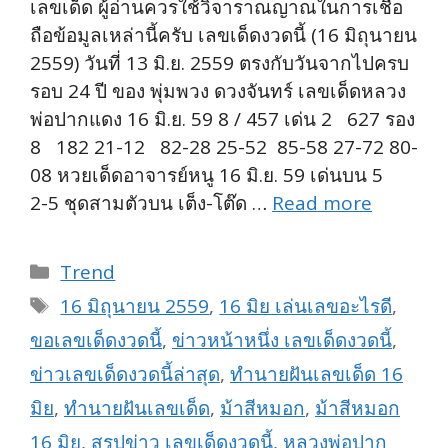
เลขเด็ด ผู้อ่านควรใช้วิจาราณญาณในการเชื่อ
ถือข้อมูลเหล่านี้ครับ เลขเด็ดงวดนี้ (16 มิถุนายน
2559) วันที่ 13 มิ.ย. 2559 ตรงกับวันจากไปครบ
รอบ 24 ปี ของ พุ่มพวง ดวงจันทร์ เลขเด็ดหลวง
พ่อปากแดง 16 มิ.ย. 59 8 / 457 เด่น 2 627 รอง
8 182 21-12 82-28 25-52 85-58 27-72 80-
08 หวยเด็ดอาจารย์หนู 16 มิ.ย. 59 เด่นบน 5
2-5 ชุดสามตัวบน เต็ง-โต๊ด …
Read more
Categories
Trend
Tags
16 มิถุนายน 2559
,
16 มิย เล่นเลขอะไรดี
,
ขอเลขเด็ดงวดนี้
,
ข่าวหน้าหนึ่ง เลขเด็ดงวดนี้
,
ข่าวเลขเด็ดงวดนี้ล่าสุด
,
ทำนายฝันเลขเด็ด 16
มิย
,
ทํานายฝันเลขเด็ด
,
ม้าสีหมอก
,
ม้าสีหมอก
16 มิย
,
สรุปข่าว เลขเด็ดงวดนี้
,
หลวงพ่อปาก