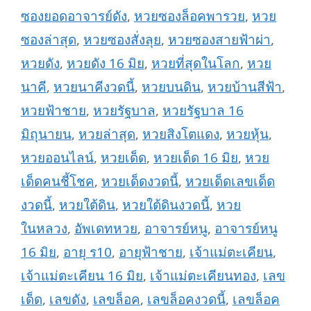
ซองยอดอาจารย์ดัง
,
หวยซองล็อคพารวย
,
หวย
ซองล่าสุด
,
หวยซองสั่งลุย
,
หวยซองสายฟ้าผ่า
,
หวยดัง
,
หวยดัง 16 มิย
,
หวยที่สุดในโลก
,
หวย
นาคี
,
หวยนาคีงวดนี้
,
หวยบนดิน
,
หวยบ้านสีฟ้า
,
หวยฟ้าชาย
,
หวยรัฐบาล
,
หวยรัฐบาล 16
มิถุนายน
,
หวยล่าสุด
,
หวยสิงโตแดง
,
หวยหุ้น
,
หวยออนไลน์
,
หวยเด็ด
,
หวยเด็ด 16 มิย
,
หวย
เด็ดคนชี้โชค
,
หวยเด็ดงวดนี้
,
หวยเด็ดเลขเด็ด
งวดนี้
,
หวยใต้ดิน
,
หวยใต้ดินงวดนี้
,
หวย
ในหลวง
,
อัพเดทหวย
,
อาจารย์หนู
,
อาจารย์หนู
16 มิย
,
อายุ ร10
,
อายุฟ้าชาย
,
เจ้าแม่ตะเคียน
,
เจ้าแม่ตะเคียน 16 มิย
,
เจ้าแม่ตะเคียนทอง
,
เลข
เด็ด
,
เลขดัง
,
เลขล็อค
,
เลขล็อคงวดนี้
,
เลขล็อค