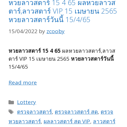
หวยลาวสตาร์ 15 4 65 ผลหวยลาวส
ตาร์,ลาวสตาร์ VIP 15 เมษายน 2565
หวยลาวสตาร์วันนี้ 15/4/65
15/04/2022
by
zcooby
หวยลาวสตาร์ 15 4 65
ผลหวยลาวสตาร์,ลาวส
ตาร์ VIP 15 เมษายน 2565
หวยลาวสตาร์วันนี้
15/4/65
Read more
Categories
Lottery
Tags
ตรวจลาวสตาร์
,
ตรวจลาวสตาร์ สด
,
ตรวจ
หวยลาวสตาร์
,
ผลลาวสตาร์ สด VIP
,
ลาวสตาร์