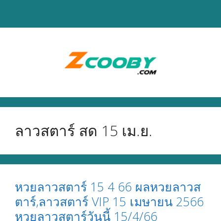
Skip
to
content
ลาวสตาร์ สด 15 เม.ย.
หวยลาวสตาร์ 15 4 66 ผลหวยลาวส
ตาร์,ลาวสตาร์ VIP 15 เมษายน 2566
หวยลาวสตาร์วันนี้ 15/4/66