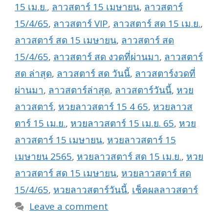
15 เม.ย.
,
ลาวสตาร์ 15 เมษายน
,
ลาวสตาร์
15/4/65
,
ลาวสตาร์ VIP
,
ลาวสตาร์ สด 15 เม.ย.
,
ลาวสตาร์ สด 15 เมษายน
,
ลาวสตาร์ สด
15/4/65
,
ลาวสตาร์ สด งวดที่ผ่านมา
,
ลาวสตาร์
สด ล่าสุด
,
ลาวสตาร์ สด วันนี้
,
ลาวสตาร์งวดที่
ผ่านมา
,
ลาวสตาร์ล่าสุด
,
ลาวสตาร์วันนี้
,
หวย
ลาวสตาร์
,
หวยลาวสตาร์ 15 4 65
,
หวยลาวส
ตาร์ 15 เม.ย.
,
หวยลาวสตาร์ 15 เม.ย. 65
,
หวย
ลาวสตาร์ 15 เมษายน
,
หวยลาวสตาร์ 15
เมษายน 2565
,
หวยลาวสตาร์ สด 15 เม.ย.
,
หวย
ลาวสตาร์ สด 15 เมษายน
,
หวยลาวสตาร์ สด
15/4/65
,
หวยลาวสตาร์วันนี้
,
เช็คผลลาวสตาร์
Leave a comment