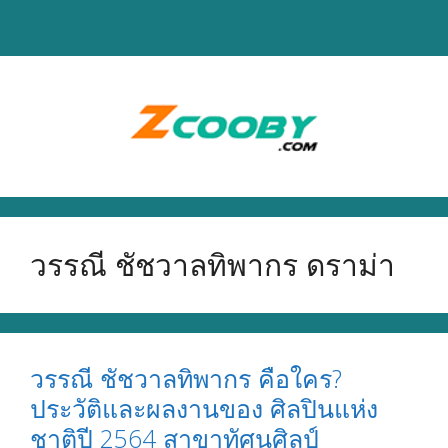
Skip
to
content
วรรณี ชัชวาลทิพากร ดราม่า
วรรณี ชัชวาลทิพากร คือใคร?
ประวัติและผลงานของ ศิลปินแห่ง
ชาติปี 2564 สาขาทัศนศิลป์