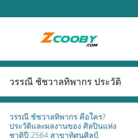
Skip
to
content
วรรณี ชัชวาลทิพากร ประวัติ
วรรณี ชัชวาลทิพากร คือใคร?
ประวัติและผลงานของ ศิลปินแห่ง
ชาติปี 2564 สาขาทัศนศิลป์