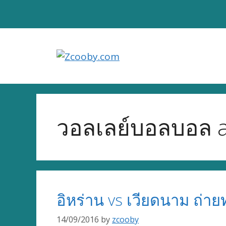
Skip
to
content
วอลเลย์บอลบอล 
อิหร่าน vs เวียดนาม ถ่
14/09/2016
by
zcooby