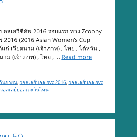
ย์บอลเอวีซีคัพ 2016 รอบแรก ทาง Zcooby
พ 2016 (2016 Asian Women’s Cup
่ เวียดนาม (เจ้าภาพ) , ไทย , ไต้หวัน ,
ยดนาม (เจ้าภาพ) , ไทย , …
Read more
กันยายน
,
วอลเลย์บอล avc 2016
,
วอลเลย์บอล avc
วอลเลย์บอลเตะวันไหน
ายน 59