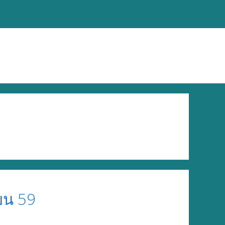
ยน 59