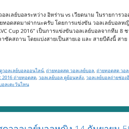
ันวอลเลย์บอลระหว่าง อิหร่าน vs เวียดนาม ในรายการว
ทอดสดมาฝากนะครับ โดยการแข่งขัน วอลเลย์บอลหญิงเ
C Cup 2016” เป็นการแข่งขันวอลเลย์บอลจากทีม 8 ชาติ 
ุ่น , คาซัคสถาน โดยแบ่งสายเป็นสายเอ และ สายบีดังนี้ สาย
ดูวอลเลย์บอลออนไลน์
,
ถ่ายทอดสด วอลเลย์บอล
,
ถ่ายทอดสด วอลเ
c 2016 ถ่ายทอดสด
,
วอลเลย์บอล ดูย้อนหลัง
,
วอลเลย์บอลถ่ายช่องอ
์บอลเตะวันไหน
อดสดวอลเลย์บอลหญิง 14 กันยายน 5