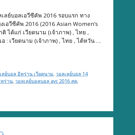
อลเลย์บอลเอวีซีคัพ 2016 รอบแรก ทาง
อวีซีคัพ 2016 (2016 Asian Women’s
ได้แก่ เวียดนาม (เจ้าภาพ) , ไทย ,
 เอ : เวียดนาม (เจ้าภาพ) , ไทย , ไต้หวัน …
ลย์บอล อิหร่าน เวียดนาม
,
วอลเลย์บอล 14
ิหร่าน
,
วอลเลย์บอลบอล avc 2016 สด
,
9