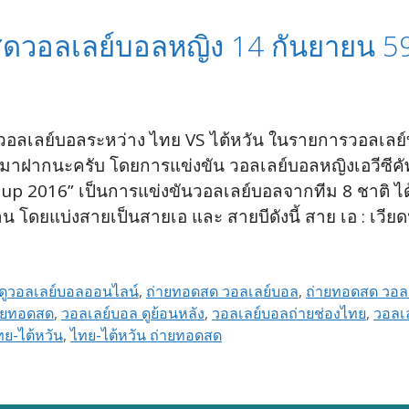
สดวอลเลย์บอลหญิง 14 กันยายน 5
ขันวอลเลย์บอลระหว่าง ไทย VS ไต้หวัน ในรายการวอลเล
ฝากนะครับ โดยการแข่งขัน วอลเลย์บอลหญิงเอวีซีคั
 2016” เป็นการแข่งขันวอลเลย์บอลจากทีม 8 ชาติ ได้แก
ัคสถาน โดยแบ่งสายเป็นสายเอ และ สายบีดังนี้ สาย เอ : เวี
ดูวอลเลย์บอลออนไลน์
,
ถ่ายทอดสด วอลเลย์บอล
,
ถ่ายทอดสด วอลเ
่ายทอดสด
,
วอลเลย์บอล ดูย้อนหลัง
,
วอลเลย์บอลถ่ายช่องไทย
,
วอลเ
ทย-ไต้หวัน
,
ไทย-ไต้หวัน ถ่ายทอดสด