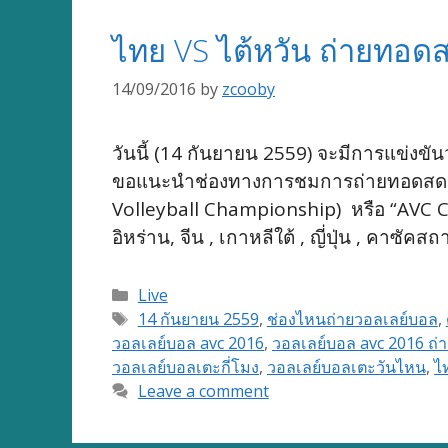
ไทย VS ไต้หวัน ถ่ายทอด
14/09/2016
by
zcooby
วันนี้ (14 กันยายน 2559) จะมีการแข่ง
ขอแนะนำช่องทางการชมการถ่ายทอดสดมา
Volleyball Championship) หรือ “AVC Cup
อิหร่าน, จีน , เกาหลีใต้ , ญี่ปุ่น , คาซ
Categories
Live
Tags
14 กันยายน 2559
,
ช่องไหนถ่ายวอลเลย์บอล
,
วอลเลย์บอล avc 2016
,
วอลเลย์บอล avc 2016 ถ
วอลเลย์บอลเตะกี่โมง
,
วอลเลย์บอลเตะวันไหน
,
ไ
Leave a comment