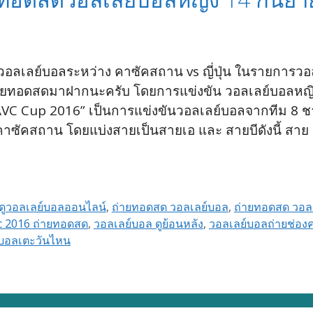
ันวอลเลย์บอลระหว่าง คาซัคสถาน vs ญี่ปุ่น ในรายการว
ทอดสดมาฝากนะครับ โดยการแข่งขัน วอลเลย์บอลหญิงเ
C Cup 2016” เป็นการแข่งขันวอลเลย์บอลจากทีม 8 ชาติ 
ุ่น , คาซัคสถาน โดยแบ่งสายเป็นสายเอ และ สายบีดังนี้ สาย
ดูวอลเลย์บอลออนไลน์
,
ถ่ายทอดสด วอลเลย์บอล
,
ถ่ายทอดสด วอลเ
c 2016 ถ่ายทอดสด
,
วอลเลย์บอล ดูย้อนหลัง
,
วอลเลย์บอลถ่ายช่อง
์บอลเตะวันไหน