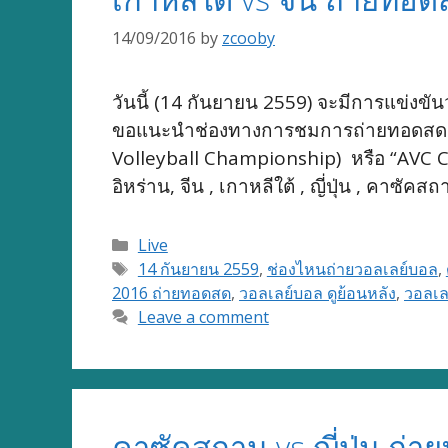
14/09/2016
by
zcooby
วันนี้ (14 กันยายน 2559) จะมีการแข่งข
ขอแนะนำช่องทางการชมการถ่ายทอดสดมา
Volleyball Championship) หรือ “AVC Cup
อิหร่าน, จีน , เกาหลีใต้ , ญี่ปุ่น , คาซ
Categories
Live
Tags
14 กันยายน 2559
,
ช่องไหนถ่ายวอลเลย์บอล
,
2016 ถ่ายทอดสด
,
วอลเลย์บอล ดูย้อนหลัง
,
วอลเล
Leave a comment
คาซัคสถาน vs ญี่ปุ่น ถ