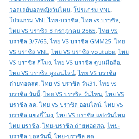
วอลเลย์บอลหญิงวันไหน
,
โปรแกรม VNL
,
โปรแกรม VNL ไทย-บราซิล
,
ไทย vs บราซิล
,
ไทย VS บราซิล 3 กรกฎาคม 2565
,
ไทย VS
บราซิล 3/7/65
,
ไทย VS บราซิล GMM25
,
ไทย
VS บราซิล VNL
,
ไทย VS บราซิล youtube
,
ไทย
VS บราซิล กี่โมง
,
ไทย VS บราซิล ดูบนมือถือ
,
ไทย VS บราซิล ดูออนไลน์
,
ไทย VS บราซิล
ถ่ายทอดสด
,
ไทย VS บราซิล วัน31
,
ไทย vs
บราซิล วันนี้
,
ไทย VS บราซิล วันไหน
,
ไทย VS
บราซิล สด
,
ไทย VS บราซิล ออนไลน์
,
ไทย VS
บราซิล แข่งกี่โมง
,
ไทย VS บราซิล แข่งวันไหน
,
ไทย บราซิล
,
ไทย-บราซิล ถ่ายทอดสด
,
ไทย-
บราซิล บอลวันนี้
,
ไทย-บราซิล สด