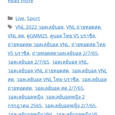
Read more
Categories
Live
,
Sport
Tags
VNL 2022 วอลเลย์บอล
,
VNL ถ่ายทอดสด
,
VNL สด
,
ดูGMM25
,
ดูบอล ไทย VS บราซิล
,
ถ่ายทอดสด วอลเลย์บอล VNL
,
ถ่ายทอดสด ไทย
VS บราซิล
,
ถ่ายทอดสดวอลเลย์บอล 2/7/65
,
วอลเลย์บอล 2/7/65
,
วอลเลย์บอล VNL
,
วอลเลย์บอล VNL ถ่ายทอดสด
,
วอลเลย์บอล VNL
สด
,
วอลเลย์บอล VNL ไทย-บราซิล
,
วอลเลย์บอล
ถ่ายทอดสด
,
วอลเลย์บอล สด 2/7/65
,
วอลเลย์บอลหญิง
,
วอลเลย์บอลหญิง 2
กรกฎาคม 2565
,
วอลเลย์บอลหญิง 2/7/65
,
วอลเลย์บอลหญิง VNL
,
วอลเลย์บอลหญิง VS