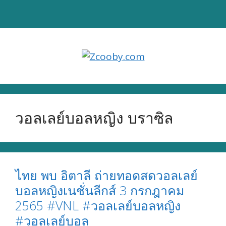
Skip
to
content
วอลเลย์บอลหญิง บราซิล
ไทย พบ อิตาลี ถ่ายทอดสดวอลเลย์
บอลหญิงเนชั่นลีกส์ 3 กรกฎาคม
2565 #VNL #วอลเลย์บอลหญิง
#วอลเลย์บอล