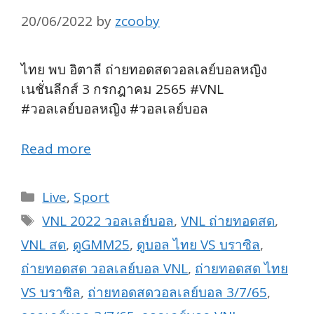
20/06/2022
by
zcooby
ไทย พบ อิตาลี ถ่ายทอดสดวอลเลย์บอลหญิง
เนชั่นลีกส์ 3 กรกฎาคม 2565 #VNL
#วอลเลย์บอลหญิง #วอลเลย์บอล
Read more
Categories
Live
,
Sport
Tags
VNL 2022 วอลเลย์บอล
,
VNL ถ่ายทอดสด
,
VNL สด
,
ดูGMM25
,
ดูบอล ไทย VS บราซิล
,
ถ่ายทอดสด วอลเลย์บอล VNL
,
ถ่ายทอดสด ไทย
VS บราซิล
,
ถ่ายทอดสดวอลเลย์บอล 3/7/65
,