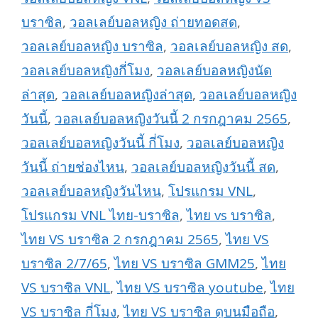
บราซิล
,
วอลเลย์บอลหญิง ถ่ายทอดสด
,
วอลเลย์บอลหญิง บราซิล
,
วอลเลย์บอลหญิง สด
,
วอลเลย์บอลหญิงกี่โมง
,
วอลเลย์บอลหญิงนัด
ล่าสุด
,
วอลเลย์บอลหญิงล่าสุด
,
วอลเลย์บอลหญิง
วันนี้
,
วอลเลย์บอลหญิงวันนี้ 2 กรกฎาคม 2565
,
วอลเลย์บอลหญิงวันนี้ กี่โมง
,
วอลเลย์บอลหญิง
วันนี้ ถ่ายช่องไหน
,
วอลเลย์บอลหญิงวันนี้ สด
,
วอลเลย์บอลหญิงวันไหน
,
โปรแกรม VNL
,
โปรแกรม VNL ไทย-บราซิล
,
ไทย vs บราซิล
,
ไทย VS บราซิล 2 กรกฎาคม 2565
,
ไทย VS
บราซิล 2/7/65
,
ไทย VS บราซิล GMM25
,
ไทย
VS บราซิล VNL
,
ไทย VS บราซิล youtube
,
ไทย
VS บราซิล กี่โมง
,
ไทย VS บราซิล ดูบนมือถือ
,