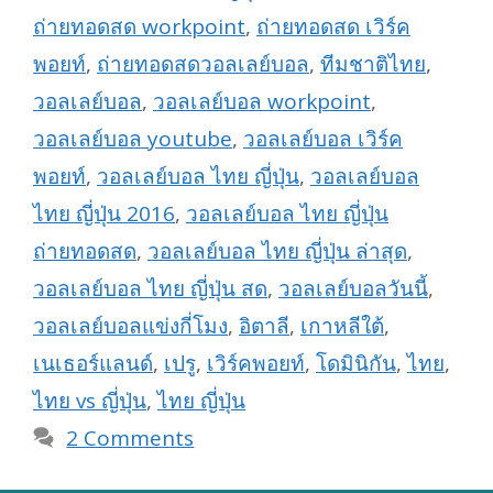
ถ่ายทอดสด workpoint
,
ถ่ายทอดสด เวิร์ค
พอยท์
,
ถ่ายทอดสดวอลเลย์บอล
,
ทีมชาติไทย
,
วอลเลย์บอล
,
วอลเลย์บอล workpoint
,
วอลเลย์บอล youtube
,
วอลเลย์บอล เวิร์ค
พอยท์
,
วอลเลย์บอล ไทย ญี่ปุ่น
,
วอลเลย์บอล
ไทย ญี่ปุ่น 2016
,
วอลเลย์บอล ไทย ญี่ปุ่น
ถ่ายทอดสด
,
วอลเลย์บอล ไทย ญี่ปุ่น ล่าสุด
,
วอลเลย์บอล ไทย ญี่ปุ่น สด
,
วอลเลย์บอลวันนี้
,
วอลเลย์บอลแข่งกี่โมง
,
อิตาลี
,
เกาหลีใต้
,
เนเธอร์แลนด์
,
เปรู
,
เวิร์คพอยท์
,
โดมินิกัน
,
ไทย
,
ไทย vs ญี่ปุ่น
,
ไทย ญี่ปุ่น
2 Comments