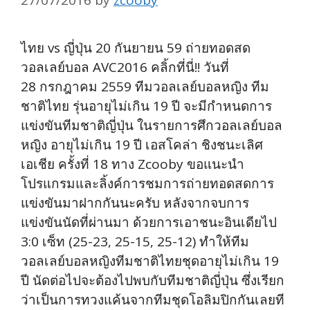
27/07/2016
by
zcooby
ไทย vs ญี่ปุ่น 20 กันยายน 59 ถ่ายทอดสด
วอลเลย์บอล AVC2016 คลิ้กที่นี่!! วันที่
28 กรกฎาคม 2559 ทีมวอลเลย์บอลหญิง ทีม
ชาติไทย รุ่นอายุไม่เกิน 19 ปี จะมีกำหนดการ
แข่งขันทีมชาติญี่ปุ่น ในรายการศึกวอลเลย์บอล
หญิง อายุไม่เกิน 19 ปี เอสโคล่า ชิงชนะเลิศ
เอเชีย ครั้งที่ 18 ทาง Zcooby ขอแนะนำ
โปรแกรมและลิ้งค์การชมการถ่ายทอดสดการ
แข่งขันมาฝากกันนะครับ หลังจากจบการ
แข่งขันนัดที่ผ่านมา ด้วยการเอาชนะอินเดียไป
3:0 เซ็ท (25-23, 25-15, 25-12) ทำให้ทีม
วอลเลย์บอลหญิงทีมชาติไทยชุดอายุไม่เกิน 19
ปี นัดต่อไปจะต้องไปพบกับทีมชาติญี่ปุ่น ซึ่งเรียก
ว่าเป็นการทวงแค้นจากทีมชุดโอลิมปิกกันเลยที