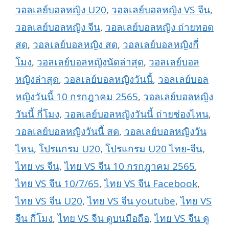
วอลเลย์บอลหญิง U20
,
วอลเลย์บอลหญิง VS จีน
,
วอลเลย์บอลหญิง จีน
,
วอลเลย์บอลหญิง ถ่ายทอด
สด
,
วอลเลย์บอลหญิง สด
,
วอลเลย์บอลหญิงกี่
โมง
,
วอลเลย์บอลหญิงนัดล่าสุด
,
วอลเลย์บอล
หญิงล่าสุด
,
วอลเลย์บอลหญิงวันนี้
,
วอลเลย์บอล
หญิงวันนี้ 10 กรกฎาคม 2565
,
วอลเลย์บอลหญิง
วันนี้ กี่โมง
,
วอลเลย์บอลหญิงวันนี้ ถ่ายช่องไหน
,
วอลเลย์บอลหญิงวันนี้ สด
,
วอลเลย์บอลหญิงวัน
ไหน
,
โปรแกรม U20
,
โปรแกรม U20 ไทย-จีน
,
ไทย vs จีน
,
ไทย VS จีน 10 กรกฎาคม 2565
,
ไทย VS จีน 10/7/65
,
ไทย VS จีน Facebook
,
ไทย VS จีน U20
,
ไทย VS จีน youtube
,
ไทย VS
จีน กี่โมง
,
ไทย VS จีน ดูบนมือถือ
,
ไทย VS จีน ดู