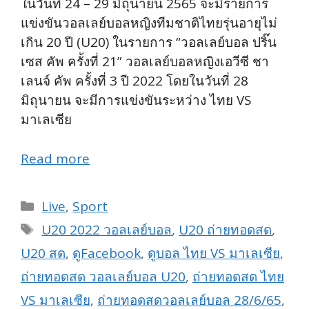
ในวันที่ 24 – 29 มิถุนายน 2565 จะมีรายการ
แข่งขันวอลเลย์บอลหญิงทีมชาติไทยรุ่นอายุไม่
เกิน 20 ปี (U20) ในรายการ “วอลเลย์บอล ปริ๊น
เซส คัพ ครั้งที่ 21” วอลเลย์บอลหญิงเอวีซี ชา
เลนจ์ คัพ ครั้งที่ 3 ปี 2022 โดยในวันที่ 28
มิถุนายน จะมีการแข่งขันระหว่าง ไทย VS
มาเลเซีย
Read more
Categories
Live
,
Sport
Tags
U20 2022 วอลเลย์บอล
,
U20 ถ่ายทอดสด
,
U20 สด
,
ดูFacebook
,
ดูบอล ไทย VS มาเลเซีย
,
ถ่ายทอดสด วอลเลย์บอล U20
,
ถ่ายทอดสด ไทย
VS มาเลเซีย
,
ถ่ายทอดสดวอลเลย์บอล 28/6/65
,