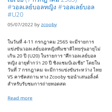
#วอลเลย์บอลหญิง #วอลเลย์บอล
#U20
05/07/2022
by
zcooby
ในวันที่ 4-11 กรกฎาคม 2565 จะมีรายการ
แข่งขันวอลเลย์บอลหญิงทีมชาติไทยรุ่นอายุไม่
เกิน 20 ปี (U20) ในรายการ “ศึกวอลเลย์บอล
หญิง อายุต่ำกว่า 20 ปี ชิงแชมป์เอเชีย” โดยใน
วันที่ 7 กรกฎาคม จะมีการแข่งขันระหว่าง ไทย
VS คาซัคสถาน ทาง Zcooby ขอนำเสนอลิ้งค์
สำหรับรับชมการถ่ายทอดสด
Read more