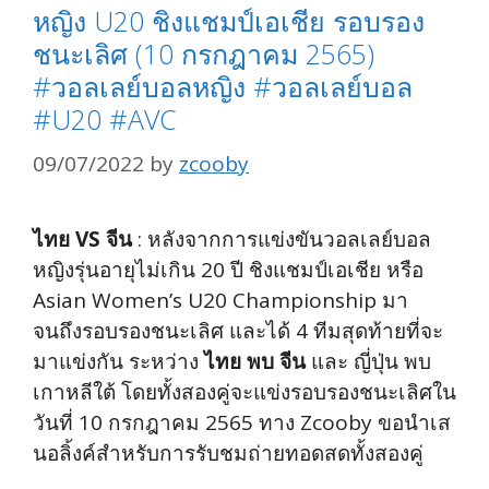
หญิง U20 ชิงแชมป์เอเชีย รอบรอง
ชนะเลิศ (10 กรกฎาคม 2565)
#วอลเลย์บอลหญิง #วอลเลย์บอล
#U20 #AVC
09/07/2022
by
zcooby
ไทย VS จีน
: หลังจากการแข่งขันวอลเลย์บอล
หญิงรุ่นอายุไม่เกิน 20 ปี ชิงแชมป์เอเชีย หรือ
Asian Women’s U20 Championship มา
จนถึงรอบรองชนะเลิศ และได้ 4 ทีมสุดท้ายที่จะ
มาแข่งกัน ระหว่าง
ไทย พบ จีน
และ ญี่ปุ่น พบ
เกาหลีใต้ โดยทั้งสองคู่จะแข่งรอบรองชนะเลิศใน
วันที่ 10 กรกฎาคม 2565 ทาง Zcooby ขอนำเส
นอลิ้งค์สำหรับการรับชมถ่ายทอดสดทั้งสองคู่