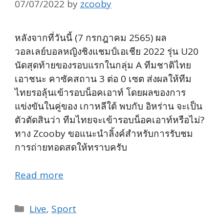
07/07/2022
by
zcooby
หลังจากที่วันนี้ (7 กรกฎาคม 2565) ผล
วอลเลย์บอลหญิงชิงแชมป์เอเชีย 2022 รุ่น U20
นัดสุดท้ายของรอบแรกในกลุ่ม A ทีมชาติไทย
เอาชนะ คาซัคสถาน 3 ต่อ 0 เซต ส่งผลให้ทีม
ไทยรอลุ้นเข้ารอบน็อคเอาท์ โดยผลของการ
แข่งขันในคู่ของ เกาหลีใต้ พบกับ อิหร่าน จะเป็น
ตัวตัดสินว่า ทีมไทยจะเข้ารอบน็อคเอาท์หรือไม่?
ทาง Zcooby ขอแนะนำลิ้งค์สำหรับการรับชม
การถ่ายทอดสดให้ทราบครับ
Read more
Categories
Live
,
Sport