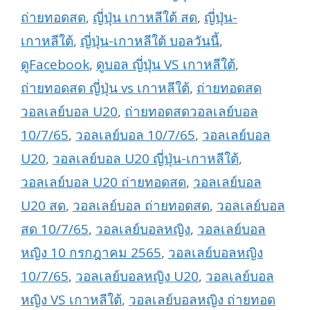
ถ่ายทอดสด
,
ญี่ปุ่น เกาหลีใต้ สด
,
ญี่ปุ่น-
เกาหลีใต้
,
ญี่ปุ่น-เกาหลีใต้ บอลวันนี้
,
ดูFacebook
,
ดูบอล ญี่ปุ่น VS เกาหลีใต้
,
ถ่ายทอดสด ญี่ปุ่น vs เกาหลีใต้
,
ถ่ายทอดสด
วอลเลย์บอล U20
,
ถ่ายทอดสดวอลเลย์บอล
10/7/65
,
วอลเลย์บอล 10/7/65
,
วอลเลย์บอล
U20
,
วอลเลย์บอล U20 ญี่ปุ่น-เกาหลีใต้
,
วอลเลย์บอล U20 ถ่ายทอดสด
,
วอลเลย์บอล
U20 สด
,
วอลเลย์บอล ถ่ายทอดสด
,
วอลเลย์บอล
สด 10/7/65
,
วอลเลย์บอลหญิง
,
วอลเลย์บอล
หญิง 10 กรกฎาคม 2565
,
วอลเลย์บอลหญิง
10/7/65
,
วอลเลย์บอลหญิง U20
,
วอลเลย์บอล
หญิง VS เกาหลีใต้
,
วอลเลย์บอลหญิง ถ่ายทอด