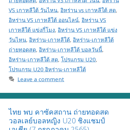
ถ่ายทอดสด
,
อิหร่าน VS เกาหลีใต้ วันนี้
,
อิหร่าน
VS เกาหลีใต้ วันไหน
,
อิหร่าน vs เกาหลีใต้ สด
,
อิหร่าน VS เกาหลีใต้ ออนไลน์
,
อิหร่าน VS
เกาหลีใต้ แข่งกี่โมง
,
อิหร่าน VS เกาหลีใต้ แข่ง
วันไหน
,
อิหร่าน-เกาหลีใต้
,
อิหร่าน-เกาหลีใต้
ถ่ายทอดสด
,
อิหร่าน-เกาหลีใต้ บอลวันนี้
,
อิหร่าน-เกาหลีใต้ สด
,
โปรแกรม U20
,
โปรแกรม U20 อิหร่าน-เกาหลีใต้
Leave a comment
ไทย พบ คาซัคสถาน ถ่ายทอดสด
วอลเลย์บอลหญิง U20 ชิงแชมป์
เอเชีย (7 กรกฎาคม 2565)