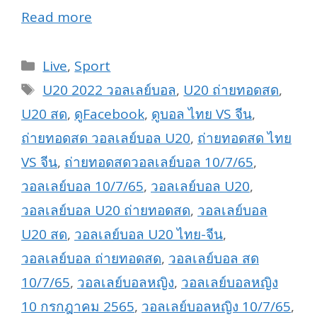
Read more
Categories
Live
,
Sport
Tags
U20 2022 วอลเลย์บอล
,
U20 ถ่ายทอดสด
,
U20 สด
,
ดูFacebook
,
ดูบอล ไทย VS จีน
,
ถ่ายทอดสด วอลเลย์บอล U20
,
ถ่ายทอดสด ไทย
VS จีน
,
ถ่ายทอดสดวอลเลย์บอล 10/7/65
,
วอลเลย์บอล 10/7/65
,
วอลเลย์บอล U20
,
วอลเลย์บอล U20 ถ่ายทอดสด
,
วอลเลย์บอล
U20 สด
,
วอลเลย์บอล U20 ไทย-จีน
,
วอลเลย์บอล ถ่ายทอดสด
,
วอลเลย์บอล สด
10/7/65
,
วอลเลย์บอลหญิง
,
วอลเลย์บอลหญิง
10 กรกฎาคม 2565
,
วอลเลย์บอลหญิง 10/7/65
,