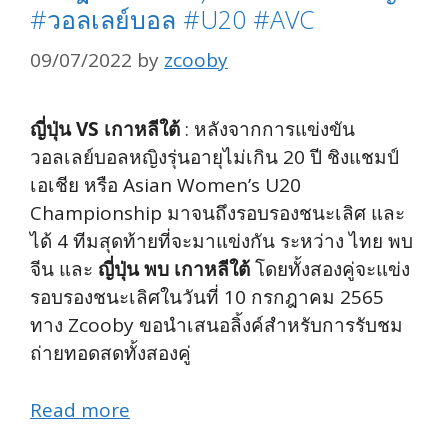
#วอลเลย์บอล #U20 #AVC
09/07/2022
by
zcooby
ญี่ปุ่น VS เกาหลีใต้
: หลังจากการแข่งขัน
วอลเลย์บอลหญิงรุ่นอายุไม่เกิน 20 ปี ชิงแชมป์
เอเชีย หรือ Asian Women’s U20
Championship มาจนถึงรอบรองชนะเลิศ และ
ได้ 4 ทีมสุดท้ายที่จะมาแข่งกัน ระหว่าง ไทย พบ
จีน และ
ญี่ปุ่น พบ เกาหลีใต้
โดยทั้งสองคู่จะแข่ง
รอบรองชนะเลิศในวันที่ 10 กรกฎาคม 2565
ทาง Zcooby ขอนำเสนอลิ้งค์สำหรับการรับชม
ถ่ายทอดสดทั้งสองคู่
Read more