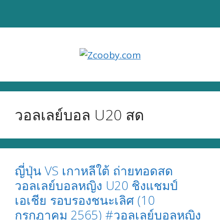
Skip
to
content
วอลเลย์บอล U20 สด
ญี่ปุ่น VS เกาหลีใต้ ถ่ายทอดสด
วอลเลย์บอลหญิง U20 ชิงแชมป์
เอเชีย รอบรองชนะเลิศ (10
กรกฎาคม 2565) #วอลเลย์บอลหญิง