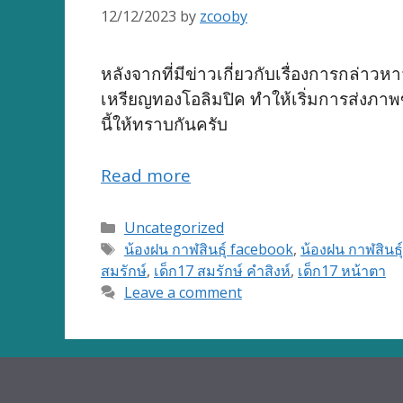
12/12/2023
by
zcooby
หลังจากที่มีข่าวเกี่ยวกับเรื่องการกล่าวหา
เหรียญทองโอลิมปิค ทำให้เริ่มการส่งภา
นี้ให้ทราบกันครับ
Read more
Categories
Uncategorized
Tags
น้องฝน กาฬสินธุ์ facebook
,
น้องฝน กาฬสินธุ์
สมรักษ์
,
เด็ก17 สมรักษ์ คำสิงห์
,
เด็ก17 หน้าตา
Leave a comment