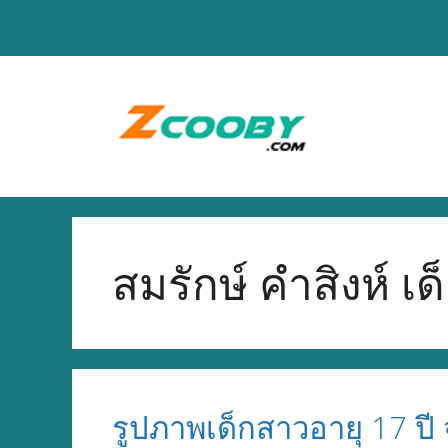
Skip
to
content
สมรักษ์ คำสิงห์ เด
รูปภาพเด็กสาวอายุ 17 ปี 