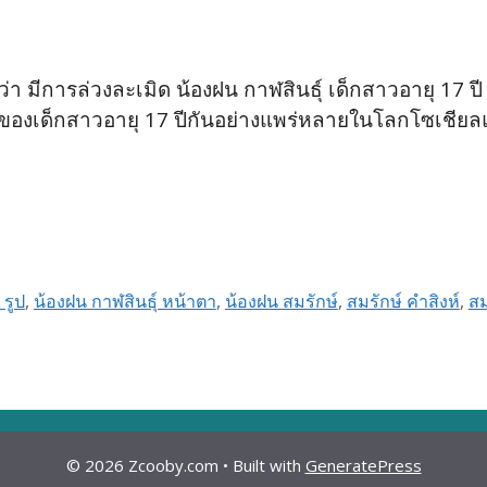
ว่า มีการล่วงละเมิด น้องฝน กาฬสินธุ์ เด็กสาวอายุ 17 ปี 
พของเด็กสาวอายุ 17 ปีกันอย่างแพร่หลายในโลกโซเชียลแ
 รูป
,
น้องฝน กาฬสินธุ์ หน้าตา
,
น้องฝน สมรักษ์
,
สมรักษ์ คำสิงห์
,
สม
© 2026 Zcooby.com
• Built with
GeneratePress