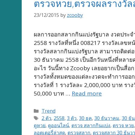
ตรวจหวย,ตรวจผลรางวัลสล
23/12/2015
by
zcooby
ผลการออกสลากกินแบ่งรัฐบาล งวดประจำวั
2558 รางวัลที่หนึ่ง 008217 รางวัลเลขห
รางวัลสลากกินแบ่งรัฐบาล สามารถติดต่อ
30 ธันวาคม 2558 เป็นอีกวันหนึ่งที่หลาย
อะไร วันนี้ทาง Zcooby เลยอยากเป็นสื่อ
รางวัลทั้งหมดของแต่ละงวดจะทำการออกค
รางวัลที่ 1 รางวัลละ 2,000,000 บาท รางวั
50,000 บาท …
Read more
Categories
Trend
Tags
2 ตัว
,
2558
,
3 ตัว
,
30 ธค
,
30 ธันวาคม
,
30 ธั
ดูหวย
,
ดูออนไลน์
,
ตรวจ สลากกินแบ่ง
,
ตรวจ หวย
ลอตเตอรี่ล่าสุด
,
ตรวจสลาก
,
ตรวจสลาก 30 ธันว