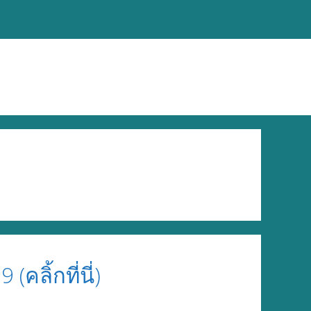
ิ้กที่นี่)