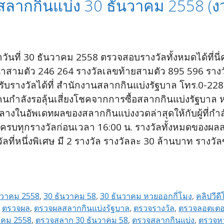
ากกินแบ่ง 30 ธันวาคม 2558 (งว
นที่ 30 ธันวาคม 2558 ตรวจสอบรางวัลทั้งหมดได้ที่นี
น้าสามตัว 246 264 รางวัลเลขท้ายสามตัว 895 596 รางวั
รับรางวัลได้ที่ สำนักงานสลากกินแบ่งรัฐบาล โทร.0-2
คนกำลังรอลุ้นเสี่ยงโชคจากการซื้อสลากกินแบ่งรัฐบาล ห
กลางในอัพเดทผลของสลากกินแบ่งงวดล่าสุดให้กับผู้ที่
รบทุกรางวัลก่อนเวลา 16:00 น. รางวัลทั้งหมดของผ
ลที่หนึ่งพิเศษ มี 2 รางวัล รางวัลละ 30 ล้านบาท รางวัลข
นวาคม 2558
,
30 ธันวาคม 58
,
30 ธันวาคม หวยออกกี่โมง
,
คลิปวีดี
,
ตรวจผล
,
ตรวจผลสลากกินแบ่งรัฐบาล
,
ตรวจรางวัล
,
ตรวจลอตเตอร
าคม 2558
,
ตรวจสลาก 30 ธันวาคม 58
,
ตรวจสลากกินแบ่ง
,
ตรวจห