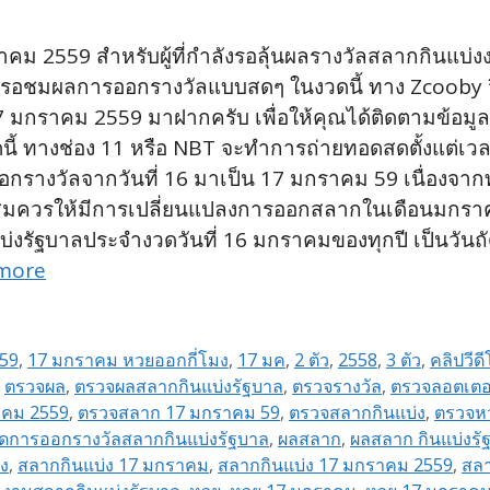
2559 สำหรับผู้ที่กำลังรอลุ้นผลรางวัลสลากกินแบ่งงวด
อชมผลการออกรางวัลแบบสดๆ ในงวดนี้ ทาง Zcooby 
มกราคม 2559 มาฝากครับ เพื่อให้คุณได้ติดตามข้อมู
 ทางช่อง 11 หรือ NBT จะทำการถ่ายทอดสดตั้งแต่เวลา 
รางวัลจากวันที่ 16 มาเป็น 17 มกราคม 59 เนื่องจากทา
็นสมควรให้มีการเปลี่ยนแปลงการออกสลากในเดือนมกราคมขอ
งรัฐบาลประจำงวดวันที่ 16 มกราคมของทุกปี เป็นวันถั
more
59
,
17 มกราคม หวยออกกี่โมง
,
17 มค
,
2 ตัว
,
2558
,
3 ตัว
,
คลิปวีด
,
ตรวจผล
,
ตรวจผลสลากกินแบ่งรัฐบาล
,
ตรวจรางวัล
,
ตรวจลอตเตอร
าคม 2559
,
ตรวจสลาก 17 มกราคม 59
,
ตรวจสลากกินแบ่ง
,
ตรวจห
ดการออกรางวัลสลากกินแบ่งรัฐบาล
,
ผลสลาก
,
ผลสลาก กินแบ่งรั
ง
,
สลากกินแบ่ง 17 มกราคม
,
สลากกินแบ่ง 17 มกราคม 2559
,
สลา