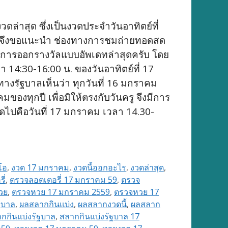
ล่าสุด ซึ่งเป็นงวดประจำวันอาทิตย์ที่
จึงขอแนะนำ ช่องทางการชมถ่ายทอดสด
ลการออกรางวัลแบบอัพเดทล่าสุดครับ โดย
14:30-16:00 น. ของวันอาทิตย์ที่ 17
งรัฐบาลเห็นว่า ทุกวันที่ 16 มกราคม
งทุกปี เพื่อมิให้ตรงกับวันครู จึงมีการ
ดไปคือวันที่ 17 มกราคม เวลา 14.30-
ีโอ
,
งวด 17 มกราคม
,
งวดนี้ออกอะไร
,
งวดล่าสุด
,
ี่
,
ตรวจลอตเตอรี่ 17 มกราคม 59
,
ตรวจ
วย
,
ตรวจหวย 17 มกราคม 2559
,
ตรวจหวย 17
ฐบาล
,
ผลสลากกินแบ่ง
,
ผลสลากงวดนี้
,
ผลสลาก
กกินแบ่งรัฐบาล
,
สลากกินแบ่งรัฐบาล 17