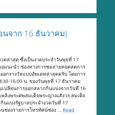
่อนจาก 16 ธันวาคม)
ล่าสุด ซึ่งเป็นงวดประจำวันพุธที่ 17
งขอแนะนำ ช่องทางการชมถ่ายทอดสดการ
รออกรางวัลแบบอัพเดทล่าสุดครับ โดยการ
30-16:00 น. ของวันพุธที่ 17 ธันวาคม
บเปลี่ยนการออกสลากกินแบ่งจากวันที่ 16
ชทานเพลิงพระศพสมเด็จพระญาณสังวร สมเด็จ
นแบ่งรัฐบาลประจำงวดวันที่ 17
านช่องรายการโทรทัศน์ช่อง …
Read