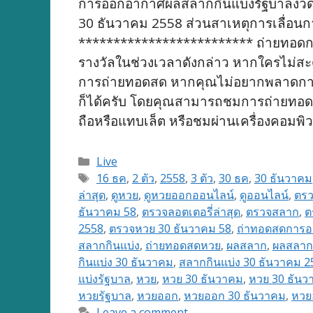
การออกอากาศผลสลากกินแบ่งรัฐบาลงวดนี้
30 ธันวาคม 2558 ส่วนสาเหตุการเลื่อนก
************************* ถ่ายทอดกา
รางวัลในช่วงเวลาดังกล่าว หากใครไม่สะ
การถ่ายทอดสด หากคุณไม่อยากพลาดการ
ก็ได้ครับ โดยคุณสามารถชมการถ่ายทอดสดก
ถือหรือแทบเล็ต หรือชมผ่านเครื่องคอมพิว
Categories
Live
Tags
16 ธค
,
2 ตัว
,
2558
,
3 ตัว
,
30 ธค
,
30 ธันวาคม
ล่าสุด
,
ดูหวย
,
ดูหวยออกออนไลน์
,
ดูออนไลน์
,
ตรว
ธันวาคม 58
,
ตรวจลอตเตอรี่ล่าสุด
,
ตรวจสลาก
,
ต
2558
,
ตรวจหวย 30 ธันวาคม 58
,
ถ่าทอดสดการอ
สลากกินแบ่ง
,
ถ่ายทอดสดหวย
,
ผลสลาก
,
ผลสลาก 
กินแบ่ง 30 ธันวาคม
,
สลากกินแบ่ง 30 ธันวาคม 2
แบ่งรัฐบาล
,
หวย
,
หวย 30 ธันวาคม
,
หวย 30 ธัน
หวยรัฐบาล
,
หวยออก
,
หวยออก 30 ธันวาคม
,
หวย
Leave a comment