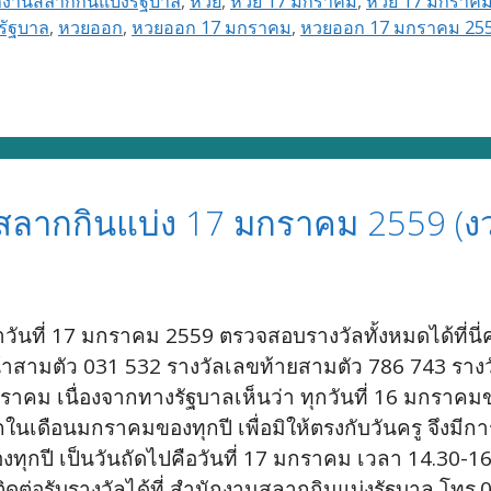
ักงานสลากกินแบ่งรัฐบาล
,
หวย
,
หวย 17 มกราคม
,
หวย 17 มกราค
รัฐบาล
,
หวยออก
,
หวยออก 17 มกราคม
,
หวยออก 17 มกราคม 25
ลากกินแบ่ง 17 มกราคม 2559 (งว
นที่ 17 มกราคม 2559 ตรวจสอบรางวัลทั้งหมดได้ที่นี
น้าสามตัว 031 532 รางวัลเลขท้ายสามตัว 786 743 ราง
าคม เนื่องจากทางรัฐบาลเห็นว่า ทุกวันที่ 16 มกราคมขอ
เดือนมกราคมของทุกปี เพื่อมิให้ตรงกับวันครู จึงมีก
ทุกปี เป็นวันถัดไปคือวันที่ 17 มกราคม เวลา 14.30-1
ติดต่อรับรางวัลได้ที่ สำนักงานสลากกินแบ่งรัฐบาล โ