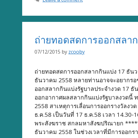
ถ่ายทอดสดการออกสลากกิ
07/12/2015
by
zcooby
ถ่ายทอดสดการออกสลากกินแบ่ง 17 ธันวาคม
ธันวาคม 2558 หลายท่านอาจจะอยากรอช
ออกสลากกินแบ่งรัฐบาลประจำงวด 17 ธัน
ออกอากาศผลสลากกินแบ่งรัฐบาลงวดนี้ ทา
2558 สาเหตุการเลื่อนการออกรางวัลงวด 
ธ.ค.58 เป็นวันที่ 17 ธ.ค.58 เวลา 14.3
พระสังฆราช สกลมหาสังฆปริณายก *****
ธันวาคม 2558 ในช่วงเวลาที่มีการออกร