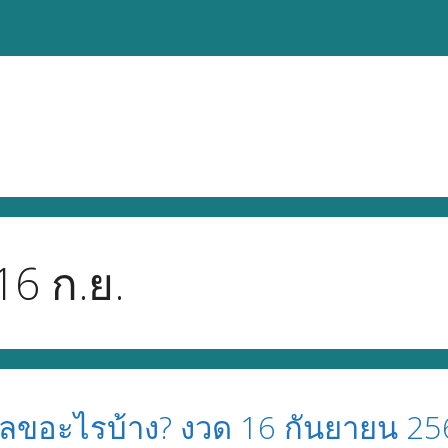
6 ก.ย.
ีเลขอะไรบ้าง? งวด 16 กันยายน 2