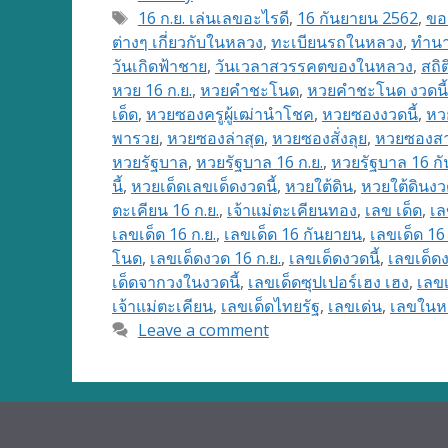
Tags
16 ก.ย. เล่นเลขอะไรดี
,
16 กันยายน 2562
,
ขอ
ต่างๆ เกี่ยวกับในหลวง
,
ทะเบียนรถในหลวง
,
ทำนา
วันเกิดฟ้าชาย
,
วันเวลาสวรรคตของในหลวง
,
สถิ
หวย 16 ก.ย.
,
หวยคำชะโนด
,
หวยคำชะโนด งวดนี้
เด็ด
,
หวยซองครูผู้เฒ่านำโชค
,
หวยซองงวดนี้
,
หว
พารวย
,
หวยซองล่าสุด
,
หวยซองสั่งลุย
,
หวยซองสา
หวยรัฐบาล
,
หวยรัฐบาล 16 ก.ย.
,
หวยรัฐบาล 16 ก
นี้
,
หวยเด็ดเลขเด็ดงวดนี้
,
หวยใต้ดิน
,
หวยใต้ดินงวด
ตะเคียน 16 ก.ย.
,
เจ้าแม่ตะเคียนทอง
,
เลข เด็ด
,
เล
เลขเด็ด 16 ก.ย.
,
เลขเด็ด 16 กันยายน
,
เลขเด็ด 16
โนด
,
เลขเด็ดงวด 16 ก.ย.
,
เลขเด็ดงวดนี้
,
เลขเด็ดง
เด็ดจากวงในงวดนี้
,
เลขเด็ดซุปเปอร์เฮง เฮง
,
เลข
เจ้าแม่ตะเคียน
,
เลขเด็ดไทยรัฐ
,
เลขเด่น
,
เลขในห
Leave a comment