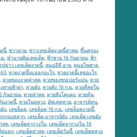
ดนี้
,
ข่าวหวย
,
ข่าวเลขเด็ดงวดนี้ล่าสุด
,
ขึ้นครอง
ย.
,
ทํานายฝันเลขเด็ด
,
ฟ้าชาย 16 กันยายน
,
ฟ้า
รุปข่าว เลขเด็ดงวดนี้
,
หมออีที อายุ
,
หมอไพศาล
,
 63
,
หวยงวดนี้จะออกอะไร
,
หวยงวดนี้เลขอะไร
,
หวยซองงวดล่าสุด
,
หวยซองซุปเปอร์แม่น
,
หวย
งสายฟ้าผ่า
,
หวยดัง
,
หวยดัง 16 ก.ย.
,
หวยที่สุดใน
6 กันยายน
,
หวยล่าสุด
,
หวยสิงโตแดง
,
หวยหุ้น
,
ินงวดนี้
,
หวยในหลวง
,
อัพเดทหวย
,
อาจารย์หนู
,
ดัง
,
เลขล็อค
,
เลขล็อค 16 ก.ย.
,
เลขล็อคงวดนี้
,
จากกองสลาก
,
เลขเด็ด อาจารย์ดัง
,
เลขเด็ด เลขดัง
าสุด
,
เลขเด็ดจากวงใน
,
เลขเด็ดจากวงใน 16
สีหมอก
,
เลขเด็ดล่าสุด
,
เลขเด็ดวันนี้
,
เลขเด็ดหลวง