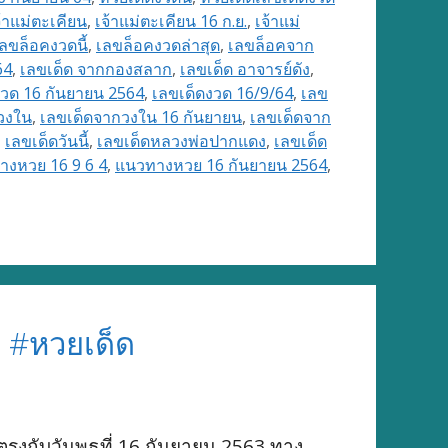
จ้าแม่ตะเคียน
,
เจ้าแม่ตะเคียน 16 ก.ย.
,
เจ้าแม่
ลขล็อคงวดนี้
,
เลขล็อคงวดล่าสุด
,
เลขล็อคจาก
64
,
เลขเด็ด จากกองสลาก
,
เลขเด็ด อาจารย์ดัง
,
งวด 16 กันยายน 2564
,
เลขเด็ดงวด 16/9/64
,
เลข
วงใน
,
เลขเด็ดจากวงใน 16 กันยายน
,
เลขเด็ดจาก
,
เลขเด็ดวันนี้
,
เลขเด็ดหลวงพ่อปากแดง
,
เลขเด็ด
างหวย 16 9 6 4
,
แนวทางหวย 16 กันยายน 2564
,
ด #หวยเด็ด
ตรงกับวันพุธที่ 16 กันยายน 2563 ทาง