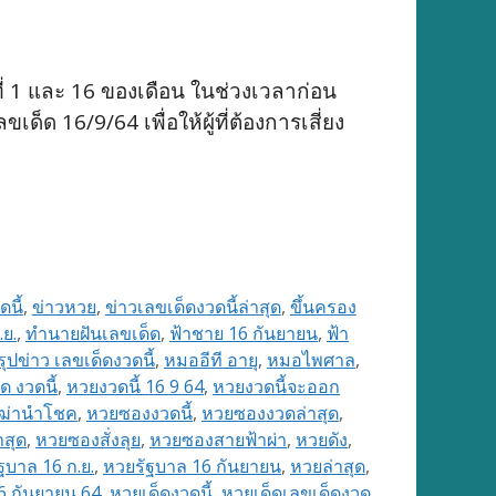
ี่ 1 และ 16 ของเดือน ในช่วงเวลาก่อน
ด 16/9/64 เพื่อให้ผู้ที่ต้องการเสี่ยง
ดนี้
,
ข่าวหวย
,
ข่าวเลขเด็ดงวดนี้ล่าสุด
,
ขึ้นครอง
ย.
,
ทํานายฝันเลขเด็ด
,
ฟ้าชาย 16 กันยายน
,
ฟ้า
รุปข่าว เลขเด็ดงวดนี้
,
หมออีที อายุ
,
หมอไพศาล
,
 งวดนี้
,
หวยงวดนี้ 16 9 64
,
หวยงวดนี้จะออก
เฒ่านำโชค
,
หวยซองงวดนี้
,
หวยซองงวดล่าสุด
,
สุด
,
หวยซองสั่งลุย
,
หวยซองสายฟ้าผ่า
,
หวยดัง
,
ฐบาล 16 ก.ย.
,
หวยรัฐบาล 16 กันยายน
,
หวยล่าสุด
,
6 กันยายน 64
,
หวยเด็ดงวดนี้
,
หวยเด็ดเลขเด็ดงวด