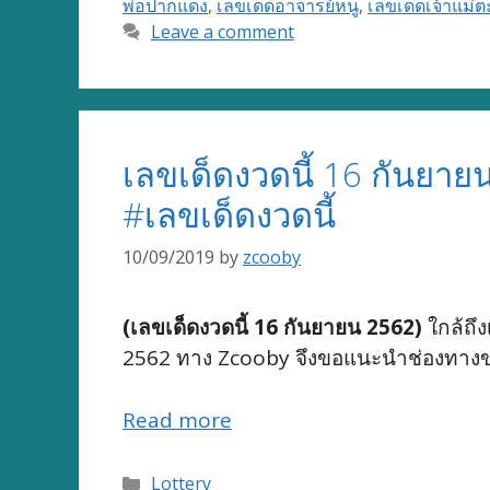
พ่อปากแดง
,
เลขเด็ดอาจารย์หนู
,
เลขเด็ดเจ้าแม่ต
Leave a comment
เลขเด็ดงวดนี้ 16 กันยาย
#เลขเด็ดงวดนี้
10/09/2019
by
zcooby
(เลขเด็ดงวดนี้ 16 กันยายน 2562)
ใกล้ถึง
2562 ทาง Zcooby จึงขอแนะนำช่องทางข
Read more
Categories
Lottery