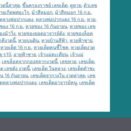
ดนี้ล่าสุด
,
ขึ้นครองราชย์ เลขเด็ด
,
ดูหวย
,
ตัวเลข
ชายเกิดพศอะไร
,
ม้าสีหมอก
,
ม้าสีหมอก 16 ก.ย.
,
หลวงพ่อปากแดง
,
หลวงพ่อปากแดง 16 ก.ย.
,
หวย
,
ซอง 16 ก.ย.
,
หวยซอง 16 กันยายน
,
หวยซอง เลข
งม้าวิ่ง
,
หวยซองยอดอาจารย์ดัง
,
หวยซองล็อค
คีงวดนี้
,
หวยบนดิน
,
หวยบ้านสีฟ้า
,
หวยฟ้าชาย
,
,
หวยเด็ด 16 ก.ย.
,
หวยเด็ดคนชี้โชค
,
หวยเด็ดงวด
ยุ ร10
,
อายุฟ้าชาย
,
เจ้าแม่ตะเคียน
,
เจ้าแม่
,
เลขล็อคจากกองสลากงวดนี้
,
เลขหวย
,
เลขเด็ด
,
ด เลขดัง งวดนี้
,
เลขเด็ด ในหลวง
,
เลขเด็ดคำชะ
น 16 กันยายน
,
เลขเด็ดจากวงใน งวดล่าสุด
,
เลข
็ดหลวงพ่อปากแดง
,
เลขเด็ดอาจารย์หนู
,
เลขเด็ด