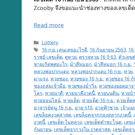
Zcooby จึงขอแนะนำช่องทางของเลขเด็ด
Read more
Categories
Lottery
Tags
16 ก.ย. เล่นเลขอะไรดี
,
16 กันยายน 2563
,
16
ราชย์ เลขเด็ด
,
ดูหวย
,
ตรวจหวย 16 9 63
,
ตัวเลขต
ชายเกิดพศอะไร
,
ม้าสีหมอก
,
ม้าสีหมอก 16 ก.ย.
,
หลวงพ่อปากแดง
,
หลวงพ่อปากแดง 16 ก.ย.
,
หวย
,
มาแรง
,
หวยซอง
,
หวยซอง 16 ก.ย.
,
หวยซอง 16 ก
ซองถล่มเจ้ามือ
,
หวยซองม้าวิ่ง
,
หวยซองยอดอาจาร
โลก
,
หวยนาคี
,
หวยนาคีงวดนี้
,
หวยบนดิน
,
หวยบ้า
หวยออนไลน์
,
หวยเด็ด
,
หวยเด็ด 16 ก.ย.
,
หวยเด็ด
อาจารย์หนู 16 ก.ย.
,
อายุ ร10
,
อายุฟ้าชาย
,
เจ้าแม
เลขล็อคงวดล่าสุด
,
เลขล็อคจากกองสลากงวดนี้
,
งวดนี้
,
เลขเด็ด ในหลวง
,
เลขเด็ดคำชะโนด
,
เลขเ
กันยายน
,
เลขเด็ดจากวงใน งวดล่าสุด
,
เลขเด็ดจา