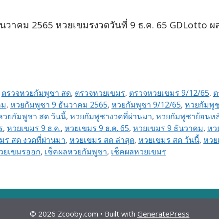
นวาคม 2565 หวยเขมรงวดวันที่ 9 ธ.ค. 65 GDLotto ผ
,
ตรวจหวยกัมพูชา สด
,
ตรวจหวยเขมร
,
ตรวจหวยเขมร 9/12/65
,
ต
คม
,
หวยกัมพูชา 9 ธันวาคม 2565
,
หวยกัมพูชา 9/12/65
,
หวยกัมพูช
หวยกัมพูชา สด วันนี้
,
หวยกัมพูชางวดที่ผ่านมา
,
หวยกัมพูชาย้อนหล
ร
,
หวยเขมร 9 ธ.ค.
,
หวยเขมร 9 ธ.ค. 65
,
หวยเขมร 9 ธันวาคม
,
หว
มร สด งวดที่ผ่านมา
,
หวยเขมร สด ล่าสุด
,
หวยเขมร สด วันนี้
,
หวย
วยเขมรออก
,
เช็คผลหวยกัมพูชา
,
เช็คผลหวยเขมร
© 2026 Zcooby.com
• Built with
GeneratePress