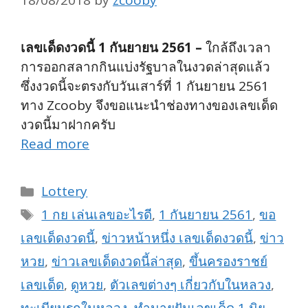
18/08/2018
by
zcooby
เลขเด็ดงวดนี้ 1 กันยายน 2561 –
ใกล้ถึงเวลา
การออกสลากกินแบ่งรัฐบาลในงวดล่าสุดแล้ว
ซึ่งงวดนี้จะตรงกับวันเสาร์ที่ 1 กันยายน 2561
ทาง Zcooby จึงขอแนะนำช่องทางของเลขเด็ด
งวดนี้มาฝากครับ
Read more
Categories
Lottery
Tags
1 กย เล่นเลขอะไรดี
,
1 กันยายน 2561
,
ขอ
เลขเด็ดงวดนี้
,
ข่าวหน้าหนึ่ง เลขเด็ดงวดนี้
,
ข่าว
หวย
,
ข่าวเลขเด็ดงวดนี้ล่าสุด
,
ขึ้นครองราชย์
เลขเด็ด
,
ดูหวย
,
ตัวเลขต่างๆ เกี่ยวกับในหลวง
,