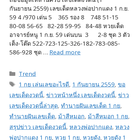
กันยายน 2559) เลขเด็ดหลวงพ่อปากแดง 1 ก.ย.
59 4 /970 เด่น 5 365 รอง 8 748 51-15
80-08 56-65 82-28 59-95 84-48 หวยเด็ด
อาจารย์หนู 1 ก.ย. 59 เด่นบน 3 2-8 ชุด 3 ตัว
เต็ง-โต๊ด 522-723-125-326-182-783-085-
586-928 ชุด …
Read more
Categories
Trend
Tags
1 กย เล่นเลขอะไรดี
,
1 กันยายน 2559
,
ขอ
เลขเด็ดงวดนี้
,
ข่าวหน้าหนึ่ง เลขเด็ดงวดนี้
,
ข่าว
เลขเด็ดงวดนี้ล่าสุด
,
ทำนายฝันเลขเด็ด 1 กย
,
ทํานายฝันเลขเด็ด
,
ม้าสีหมอก
,
ม้าสีหมอก 1 กย
,
สรุปข่าว เลขเด็ดงวดนี้
,
หลวงพ่อปากแดง
,
หลวง
พ่อปากแดง 1 กย
,
หวย 1 กย
,
หวยดัง
,
หวยดัง 1