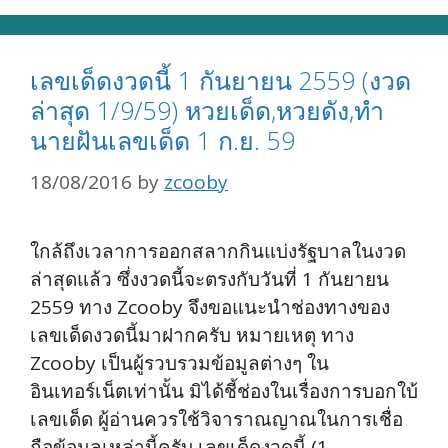
เลขเด็ดงวดนี้ 1 กันยายน 2559 (งวด
ล่าสุด 1/9/59) หวยเด็ด,หวยดัง,ทํา
นายฝันเลขเด็ด 1 ก.ย. 59
18/08/2016
by
zcooby
ใกล้ถึงเวลาการออกสลากกินแบ่งรัฐบาลในงวด
ล่าสุดแล้ว ซึ่งงวดนี้จะตรงกับวันที่ 1 กันยายน
2559 ทาง Zcooby จึงขอแนะนำช่องทางของ
เลขเด็ดงวดนี้มาฝากครับ หมายเหตุ ทาง
Zcooby เป็นผู้รวบรวมข้อมูลต่างๆ ใน
อินเทอร์เน็ตเท่านั้น มิได้ชี้ช่องในเรื่องการบอกใบ้
เลขเด็ด ผู้อ่านควรใช้วิจาราณญาณในการเชื่อ
ถือข้อมูลเหล่านี้ครับ เลขเด็ดงวดนี้ (1