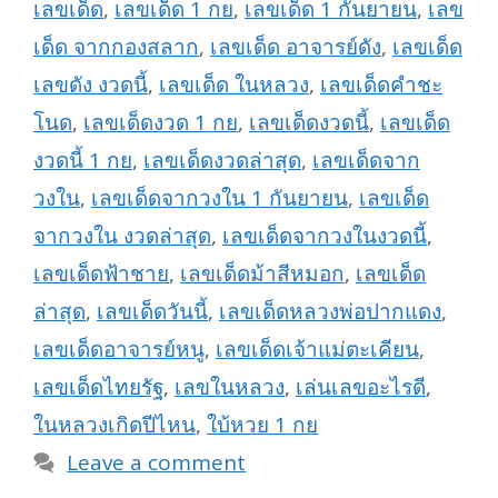
เลขเด็ด
,
เลขเด็ด 1 กย
,
เลขเด็ด 1 กันยายน
,
เลข
เด็ด จากกองสลาก
,
เลขเด็ด อาจารย์ดัง
,
เลขเด็ด
เลขดัง งวดนี้
,
เลขเด็ด ในหลวง
,
เลขเด็ดคำชะ
โนด
,
เลขเด็ดงวด 1 กย
,
เลขเด็ดงวดนี้
,
เลขเด็ด
งวดนี้ 1 กย
,
เลขเด็ดงวดล่าสุด
,
เลขเด็ดจาก
วงใน
,
เลขเด็ดจากวงใน 1 กันยายน
,
เลขเด็ด
จากวงใน งวดล่าสุด
,
เลขเด็ดจากวงในงวดนี้
,
เลขเด็ดฟ้าชาย
,
เลขเด็ดม้าสีหมอก
,
เลขเด็ด
ล่าสุด
,
เลขเด็ดวันนี้
,
เลขเด็ดหลวงพ่อปากแดง
,
เลขเด็ดอาจารย์หนู
,
เลขเด็ดเจ้าแม่ตะเคียน
,
เลขเด็ดไทยรัฐ
,
เลขในหลวง
,
เล่นเลขอะไรดี
,
ในหลวงเกิดปีไหน
,
ใบ้หวย 1 กย
Leave a comment