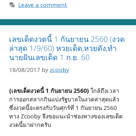
Leave a comment
เลขเด็ดงวดนี้ 1 กันยายน 2560 (งวด
ล่าสุด 1/9/60) หวยเด็ด,หวยดัง,ทํา
นายฝันเลขเด็ด 1 ก.ย. 60
18/08/2017
by
zcooby
(เลขเด็ดงวดนี้ 1 กันยายน 2560)
ใกล้ถึงเวลา
การออกสลากกินแบ่งรัฐบาลในงวดล่าสุดแล้ว
ซึ่งงวดนี้จะตรงกับวันศุกร์ที่ 1 กันยายน 2560
ทาง Zcooby จึงขอแนะนำช่องทางของเลขเด็ด
งวดนี้มาฝากครับ