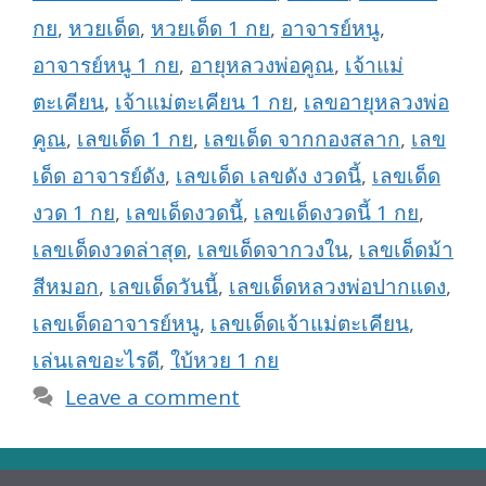
กย
,
หวยเด็ด
,
หวยเด็ด 1 กย
,
อาจารย์หนู
,
อาจารย์หนู 1 กย
,
อายุหลวงพ่อคูณ
,
เจ้าแม่
ตะเคียน
,
เจ้าแม่ตะเคียน 1 กย
,
เลขอายุหลวงพ่อ
คูณ
,
เลขเด็ด 1 กย
,
เลขเด็ด จากกองสลาก
,
เลข
เด็ด อาจารย์ดัง
,
เลขเด็ด เลขดัง งวดนี้
,
เลขเด็ด
งวด 1 กย
,
เลขเด็ดงวดนี้
,
เลขเด็ดงวดนี้ 1 กย
,
เลขเด็ดงวดล่าสุด
,
เลขเด็ดจากวงใน
,
เลขเด็ดม้า
สีหมอก
,
เลขเด็ดวันนี้
,
เลขเด็ดหลวงพ่อปากแดง
,
เลขเด็ดอาจารย์หนู
,
เลขเด็ดเจ้าแม่ตะเคียน
,
เล่นเลขอะไรดี
,
ใบ้หวย 1 กย
Leave a comment