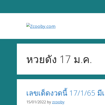
Skip
to
content
หวยดัง 17 ม.ค.
เลขเด็ดงวดนี้ 17/1/65
15/01/2022
by
zcooby