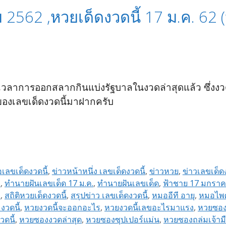
 2562 ,หวยเด็ดงวดนี้ 17 ม.ค. 62 
งเวลาการออกสลากกินแบ่งรัฐบาลในงวดล่าสุดแล้ว ซึ่งงวด
องเลขเด็ดงวดนี้มาฝากครับ
เลขเด็ดงวดนี้
,
ข่าวหน้าหนึ่ง เลขเด็ดงวดนี้
,
ข่าวหวย
,
ข่าวเลขเด็ดง
ง
,
ทำนายฝันเลขเด็ด 17 ม.ค.
,
ทํานายฝันเลขเด็ด
,
ฟ้าชาย 17 มกรา
ง
,
สถิติหวยเด็ดงวดนี้
,
สรุปข่าว เลขเด็ดงวดนี้
,
หมออีที อายุ
,
หมอไพ
วดนี้
,
หวยงวดนี้จะออกอะไร
,
หวยงวดนี้เลขอะไรมาแรง
,
หวยซอ
ดนี้
,
หวยซองงวดล่าสุด
,
หวยซองซุปเปอร์แม่น
,
หวยซองถล่มเจ้าม