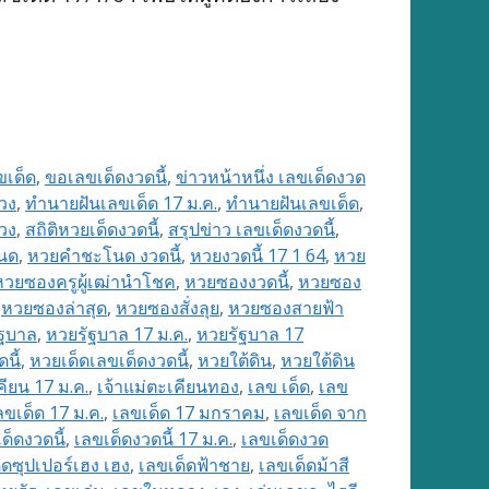
ขเด็ด
,
ขอเลขเด็ดงวดนี้
,
ข่าวหน้าหนึ่ง เลขเด็ดงวด
วง
,
ทำนายฝันเลขเด็ด 17 ม.ค.
,
ทํานายฝันเลขเด็ด
,
วง
,
สถิติหวยเด็ดงวดนี้
,
สรุปข่าว เลขเด็ดงวดนี้
,
นด
,
หวยคำชะโนด งวดนี้
,
หวยงวดนี้ 17 1 64
,
หวย
หวยซองครูผู้เฒ่านำโชค
,
หวยซองงวดนี้
,
หวยซอง
,
หวยซองล่าสุด
,
หวยซองสั่งลุย
,
หวยซองสายฟ้า
ัฐบาล
,
หวยรัฐบาล 17 ม.ค.
,
หวยรัฐบาล 17
นี้
,
หวยเด็ดเลขเด็ดงวดนี้
,
หวยใต้ดิน
,
หวยใต้ดิน
คียน 17 ม.ค.
,
เจ้าแม่ตะเคียนทอง
,
เลข เด็ด
,
เลข
ลขเด็ด 17 ม.ค.
,
เลขเด็ด 17 มกราคม
,
เลขเด็ด จาก
ด็ดงวดนี้
,
เลขเด็ดงวดนี้ 17 ม.ค.
,
เลขเด็ดงวด
็ดซุปเปอร์เฮง เฮง
,
เลขเด็ดฟ้าชาย
,
เลขเด็ดม้าสี