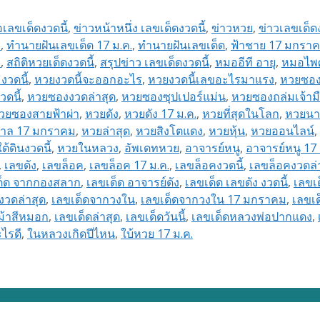
เลขเด็ดงวดนี้
,
ข่าวหน้าหนึ่ง เลขเด็ดงวดนี้
,
ข่าวหวย
,
ข่าวเลขเด็ดง
ง
,
ทำนายฝันเลขเด็ด 17 ม.ค.
,
ทํานายฝันเลขเด็ด
,
ฟ้าชาย 17 มกรา
ง
,
สถิติหวยเด็ดงวดนี้
,
สรุปข่าว เลขเด็ดงวดนี้
,
หมออีที อายุ
,
หมอไพ
วดนี้
,
หวยงวดนี้จะออกอะไร
,
หวยงวดนี้เลขอะไรมาแรง
,
หวยซอ
ดนี้
,
หวยซองงวดล่าสุด
,
หวยซองซุปเปอร์แม่น
,
หวยซองถล่มเจ้าม
วยซองสายฟ้าผ่า
,
หวยดัง
,
หวยดัง 17 ม.ค.
,
หวยที่สุดในโลก
,
หวยนา
บาล 17 มกราคม
,
หวยล่าสุด
,
หวยสิงโตแดง
,
หวยหุ้น
,
หวยออนไลน์
,
ต้ดินงวดนี้
,
หวยในหลวง
,
อัพเดทหวย
,
อาจารย์หนู
,
อาจารย์หนู 17 
,
เลขดัง
,
เลขล็อค
,
เลขล็อค 17 ม.ค.
,
เลขล็อคงวดนี้
,
เลขล็อคงวดล่
ด็ด จากกองสลาก
,
เลขเด็ด อาจารย์ดัง
,
เลขเด็ด เลขดัง งวดนี้
,
เลขเ
งวดล่าสุด
,
เลขเด็ดจากวงใน
,
เลขเด็ดจากวงใน 17 มกราคม
,
เลขเด
ม้าสีหมอก
,
เลขเด็ดล่าสุด
,
เลขเด็ดวันนี้
,
เลขเด็ดหลวงพ่อปากแดง
,
ไรดี
,
ในหลวงเกิดปีไหน
,
ใบ้หวย 17 ม.ค.