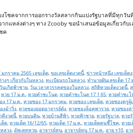
สี่ยงโชคจากการออกรางวัลสลากกินแบ่งรัฐบาลที่มีทุกวันท
กแหล่งต่างๆ ทาง Zcooby ขอนำเสนอข้อมูลเกี่ยวกับเลขเด็
โชค
 มกราคม 2565 เลขเด็ด
,
ขอเลขเด็ดงวดนี้
,
ข่าวหน้าหนึ่ง เลขเด็ดง
ต่างๆ เกี่ยวกับในหลวง
,
ทะเบียนรถในหลวง
,
ทำนายฝันเลขเด็ด 17 ม
วันเกิดฟ้าชาย
,
วันเวลาสวรรคตของในหลวง
,
สถิติหวยเด็ดงวดนี้
,
ส
,
หวย 17 ม.ค.
,
หวยคำชะโนด
,
หวยคำชะโนด 17 1 65
,
หวยคำชะโนด
ง 17 ม.ค.
,
หวยซอง 17 มกราคม
,
หวยซอง เลขเด็ด
,
หวยซองครูผู
งม้าวิ่ง
,
หวยซองยอดอาจารย์ดัง
,
หวยซองล็อคพารวย
,
หวยซองล่า
คีงวดนี้
,
หวยบนดิน
,
หวยบ้านสีฟ้า
,
หวยฟ้าชาย
,
หวยรัฐบาล
,
หวยรั
เด็ด
,
หวยเด็ด 16/12/65
,
หวยเด็ด 17 ม.ค.
,
หวยเด็ดคนชี้โชค
,
หวยเ
นหลวง
,
อัพเดทหวย
,
อาจารย์หนู
,
อาจารย์หนู 17 ม.ค.
,
อายุ ร10
,
อาย