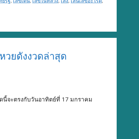
ทยรัฐ
,
เลขเด่น
,
เลขในหลวง
,
เลง
,
เล่นเลขอะไรดี
,
(หวยดังงวดล่าสุด
นี้จะตรงกับวันอาทิตย์ที่ 17 มกราคม