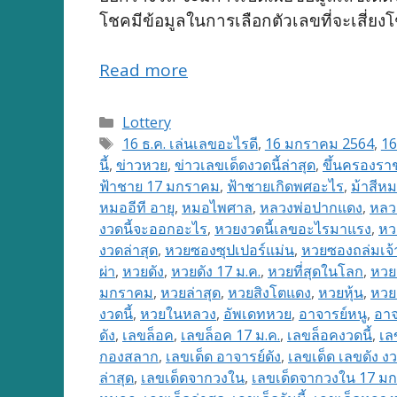
โชคมีข้อมูลในการเลือกตัวเลขที่จะเสี่ยง
Read more
Categories
Lottery
Tags
16 ธ.ค. เล่นเลขอะไรดี
,
16 มกราคม 2564
,
16
นี้
,
ข่าวหวย
,
ข่าวเลขเด็ดงวดนี้ล่าสุด
,
ขึ้นครองราช
ฟ้าชาย 17 มกราคม
,
ฟ้าชายเกิดพศอะไร
,
ม้าสีห
หมออีที อายุ
,
หมอไพศาล
,
หลวงพ่อปากแดง
,
หลว
งวดนี้จะออกอะไร
,
หวยงวดนี้เลขอะไรมาแรง
,
หว
งวดล่าสุด
,
หวยซองซุปเปอร์แม่น
,
หวยซองถล่มเจ้
ผ่า
,
หวยดัง
,
หวยดัง 17 ม.ค.
,
หวยที่สุดในโลก
,
หวย
มกราคม
,
หวยล่าสุด
,
หวยสิงโตแดง
,
หวยหุ้น
,
หวย
งวดนี้
,
หวยในหลวง
,
อัพเดทหวย
,
อาจารย์หนู
,
อาจ
ดัง
,
เลขล็อค
,
เลขล็อค 17 ม.ค.
,
เลขล็อคงวดนี้
,
เล
กองสลาก
,
เลขเด็ด อาจารย์ดัง
,
เลขเด็ด เลขดัง งว
ล่าสุด
,
เลขเด็ดจากวงใน
,
เลขเด็ดจากวงใน 17 ม