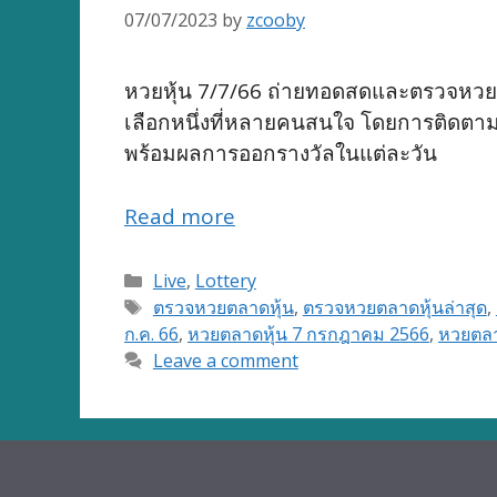
07/07/2023
by
zcooby
หวยหุ้น 7/7/66 ถ่ายทอดสดและตรวจหวยหุ้น
เลือกหนึ่งที่หลายคนสนใจ โดยการติดต
พร้อมผลการออกรางวัลในแต่ละวัน
Read more
Categories
Live
,
Lottery
Tags
ตรวจหวยตลาดหุ้น
,
ตรวจหวยตลาดหุ้นล่าสุด
,
ก.ค. 66
,
หวยตลาดหุ้น 7 กรกฎาคม 2566
,
หวยตลา
Leave a comment