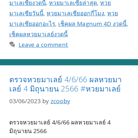
มาเลเซียงวดนี้
,
หวยมาเลเซียล่าสุด
,
หวย
มาเลเซียวันนี้
,
หวยมาเลเซียออกกี่โมง
,
หวย
มาเลเซียออกอะไร
,
เช็คผล Magnum 4D งวดนี้
,
เช็คผลหวยมาเลย์งวดนี้
Leave a comment
ตรวจหวยมาเลย์ 4/6/66 ผลหวยมา
เลย์ 4 มิถุนายน 2566 #หวยมาเลย์
03/06/2023
by
zcooby
ตรวจหวยมาเลย์ 4/6/66 ผลหวยมาเลย์ 4
มิถุนายน 2566