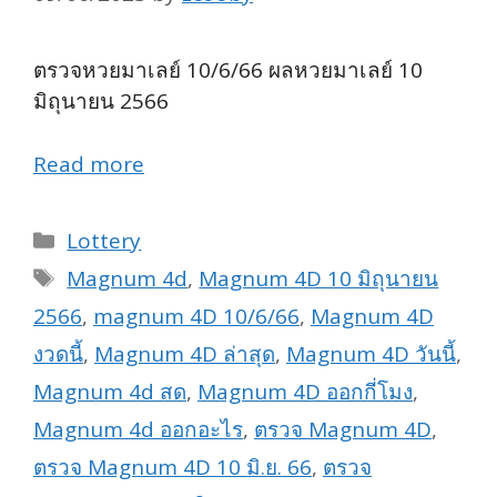
ตรวจหวยมาเลย์ 10/6/66 ผลหวยมาเลย์ 10
มิถุนายน 2566
Read more
Categories
Lottery
Tags
Magnum 4d
,
Magnum 4D 10 มิถุนายน
2566
,
magnum 4D 10/6/66
,
Magnum 4D
งวดนี้
,
Magnum 4D ล่าสุด
,
Magnum 4D วันนี้
,
Magnum 4d สด
,
Magnum 4D ออกกี่โมง
,
Magnum 4d ออกอะไร
,
ตรวจ Magnum 4D
,
ตรวจ Magnum 4D 10 มิ.ย. 66
,
ตรวจ