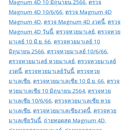
Magnum 4D 10 มิถุนายน 2566
,
ตรวจ
Magnum 4D 10/6/66
,
ตรวจ Magnum 4D
Magnum 4D
,
ตรวจ Magnum 4D งวดนี้
,
ตรวจ
Magnum 4D วันนี้
,
ตรวจหวยมาเลย์
,
ตรวจหวย
มาเลย์ 10 มิ.ย. 66
,
ตรวจหวยมาเลย์ 10
มิถุนายน 2566
,
ตรวจหวยมาเลย์ 10/6/66
,
ตรวจหวยมาเลย์ หวยมาเลย์
,
ตรวจหวยมาเลย์
งวดนี้
,
ตรวจหวยมาเลย์วันนี้
,
ตรวจหวย
มาเลเซีย
,
ตรวจหวยมาเลเซีย 10 มิ.ย. 66
,
ตรวจ
หวยมาเลเซีย 10 มิถุนายน 2564
,
ตรวจหวย
มาเลเซีย 10/6/66
,
ตรวจหวยมาเลเซีย หวย
มาเลเซีย
,
ตรวจหวยมาเลเซียงวดนี้
,
ตรวจหวย
มาเลเซียวันนี้
,
ถ่ายทอดสด Magnum 4D
,