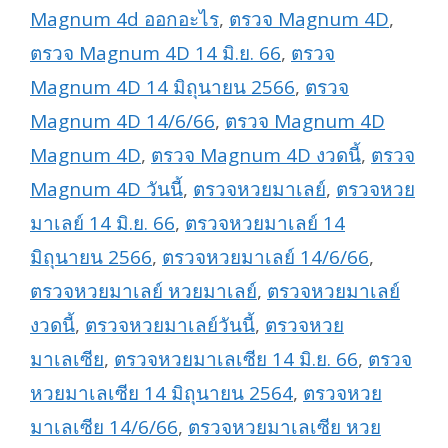
Magnum 4d ออกอะไร
,
ตรวจ Magnum 4D
,
ตรวจ Magnum 4D 14 มิ.ย. 66
,
ตรวจ
Magnum 4D 14 มิถุนายน 2566
,
ตรวจ
Magnum 4D 14/6/66
,
ตรวจ Magnum 4D
Magnum 4D
,
ตรวจ Magnum 4D งวดนี้
,
ตรวจ
Magnum 4D วันนี้
,
ตรวจหวยมาเลย์
,
ตรวจหวย
มาเลย์ 14 มิ.ย. 66
,
ตรวจหวยมาเลย์ 14
มิถุนายน 2566
,
ตรวจหวยมาเลย์ 14/6/66
,
ตรวจหวยมาเลย์ หวยมาเลย์
,
ตรวจหวยมาเลย์
งวดนี้
,
ตรวจหวยมาเลย์วันนี้
,
ตรวจหวย
มาเลเซีย
,
ตรวจหวยมาเลเซีย 14 มิ.ย. 66
,
ตรวจ
หวยมาเลเซีย 14 มิถุนายน 2564
,
ตรวจหวย
มาเลเซีย 14/6/66
,
ตรวจหวยมาเลเซีย หวย