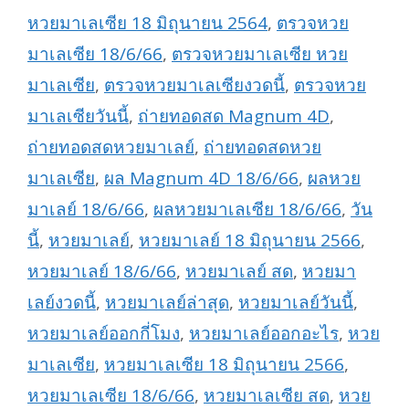
หวยมาเลเซีย 18 มิถุนายน 2564
,
ตรวจหวย
มาเลเซีย 18/6/66
,
ตรวจหวยมาเลเซีย หวย
มาเลเซีย
,
ตรวจหวยมาเลเซียงวดนี้
,
ตรวจหวย
มาเลเซียวันนี้
,
ถ่ายทอดสด Magnum 4D
,
ถ่ายทอดสดหวยมาเลย์
,
ถ่ายทอดสดหวย
มาเลเซีย
,
ผล Magnum 4D 18/6/66
,
ผลหวย
มาเลย์ 18/6/66
,
ผลหวยมาเลเซีย 18/6/66
,
วัน
นี้
,
หวยมาเลย์
,
หวยมาเลย์ 18 มิถุนายน 2566
,
หวยมาเลย์ 18/6/66
,
หวยมาเลย์ สด
,
หวยมา
เลย์งวดนี้
,
หวยมาเลย์ล่าสุด
,
หวยมาเลย์วันนี้
,
หวยมาเลย์ออกกี่โมง
,
หวยมาเลย์ออกอะไร
,
หวย
มาเลเซีย
,
หวยมาเลเซีย 18 มิถุนายน 2566
,
หวยมาเลเซีย 18/6/66
,
หวยมาเลเซีย สด
,
หวย