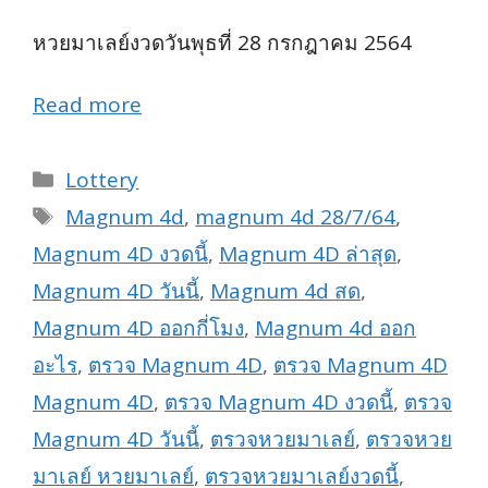
หวยมาเลย์งวดวันพุธที่ 28 กรกฎาคม 2564
Read more
Categories
Lottery
Tags
Magnum 4d
,
magnum 4d 28/7/64
,
Magnum 4D งวดนี้
,
Magnum 4D ล่าสุด
,
Magnum 4D วันนี้
,
Magnum 4d สด
,
Magnum 4D ออกกี่โมง
,
Magnum 4d ออก
อะไร
,
ตรวจ Magnum 4D
,
ตรวจ Magnum 4D
Magnum 4D
,
ตรวจ Magnum 4D งวดนี้
,
ตรวจ
Magnum 4D วันนี้
,
ตรวจหวยมาเลย์
,
ตรวจหวย
มาเลย์ หวยมาเลย์
,
ตรวจหวยมาเลย์งวดนี้
,