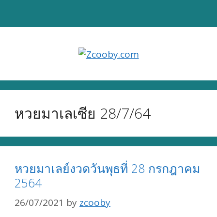
Skip
to
content
หวยมาเลเซีย 28/7/64
หวยมาเลย์งวดวันพุธที่ 28 กรกฎาคม
2564
26/07/2021
by
zcooby