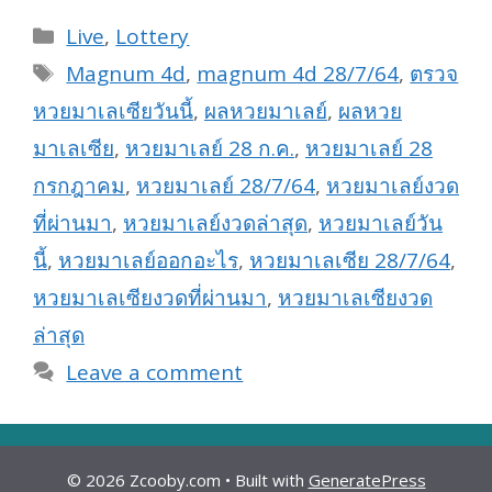
Categories
Live
,
Lottery
Tags
Magnum 4d
,
magnum 4d 28/7/64
,
ตรวจ
หวยมาเลเซียวันนี้
,
ผลหวยมาเลย์
,
ผลหวย
มาเลเซีย
,
หวยมาเลย์ 28 ก.ค.
,
หวยมาเลย์ 28
กรกฎาคม
,
หวยมาเลย์ 28/7/64
,
หวยมาเลย์งวด
ที่ผ่านมา
,
หวยมาเลย์งวดล่าสุด
,
หวยมาเลย์วัน
นี้
,
หวยมาเลย์ออกอะไร
,
หวยมาเลเซีย 28/7/64
,
หวยมาเลเซียงวดที่ผ่านมา
,
หวยมาเลเซียงวด
ล่าสุด
Leave a comment
© 2026 Zcooby.com
• Built with
GeneratePress