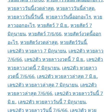
หวยลาววันนี้งวดล่าสุด
,
หวยลาววันนี้ล่าสุด
,
หวยลาววันนี้วันนี้
,
หวยลาววันนี้ออกอะไร
,
หวย
ลาวออกอะไร
,
หวยสัตว์ 7 มิ.ย.
,
หวยสัตว์ 7
มิถุนายน
,
หวยสัตว์ 7/6/66
,
หวยสัตว์งวดนี้ออก
อะไร
,
หวยสัตว์งวดล่าสุด
,
หวยสัตว์วันนี้
,
เลข2ตัว หวยลาว 7 มิถุนายน
,
เลข2ตัว หวยลาว
7/6/66
,
เลข2ตัว หวยลาวงวดนี้ 7 มิ.ย.
,
เลข2ตัว
หวยลาวงวดนี้ 7 มิถุนายน
,
เลข2ตัว หวยลาว
งวดนี้ 7/6/66
,
เลข2ตัว หวยลาวล่าสุด 7 มิ.ย.
,
เลข2ตัว หวยลาวล่าสุด 7 มิถุนายน
,
เลข2ตัว
หวยลาวล่าสุด 7/6/66
,
เลข2ตัว หวยลาววันนี้ 7
มิ.ย.
,
เลข2ตัว หวยลาววันนี้ 7 มิถุนายน
,
เลข2ตัว หวยลาววันนี้ 7/6/66
,
เลข3ตัว หวย