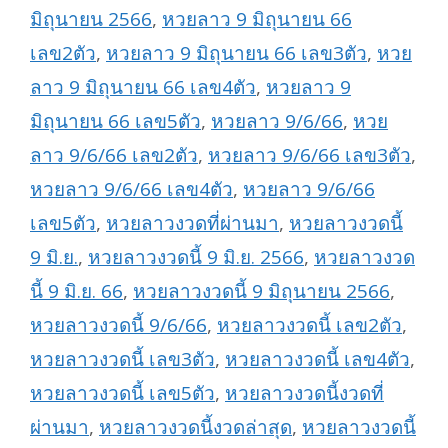
มิถุนายน 2566
,
หวยลาว 9 มิถุนายน 66
เลข2ตัว
,
หวยลาว 9 มิถุนายน 66 เลข3ตัว
,
หวย
ลาว 9 มิถุนายน 66 เลข4ตัว
,
หวยลาว 9
มิถุนายน 66 เลข5ตัว
,
หวยลาว 9/6/66
,
หวย
ลาว 9/6/66 เลข2ตัว
,
หวยลาว 9/6/66 เลข3ตัว
,
หวยลาว 9/6/66 เลข4ตัว
,
หวยลาว 9/6/66
เลข5ตัว
,
หวยลาวงวดที่ผ่านมา
,
หวยลาวงวดนี้
9 มิ.ย.
,
หวยลาวงวดนี้ 9 มิ.ย. 2566
,
หวยลาวงวด
นี้ 9 มิ.ย. 66
,
หวยลาวงวดนี้ 9 มิถุนายน 2566
,
หวยลาวงวดนี้ 9/6/66
,
หวยลาวงวดนี้ เลข2ตัว
,
หวยลาวงวดนี้ เลข3ตัว
,
หวยลาวงวดนี้ เลข4ตัว
,
หวยลาวงวดนี้ เลข5ตัว
,
หวยลาวงวดนี้งวดที่
ผ่านมา
,
หวยลาวงวดนี้งวดล่าสุด
,
หวยลาวงวดนี้