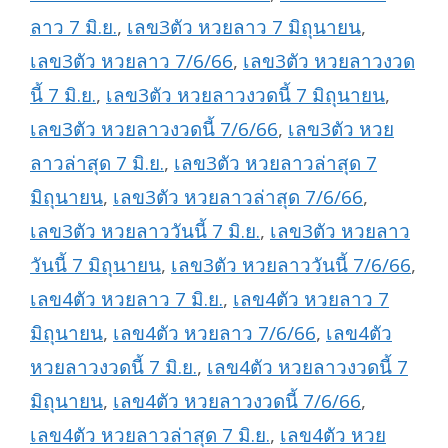
ลาว 7 มิ.ย.
,
เลข3ตัว หวยลาว 7 มิถุนายน
,
เลข3ตัว หวยลาว 7/6/66
,
เลข3ตัว หวยลาวงวด
นี้ 7 มิ.ย.
,
เลข3ตัว หวยลาวงวดนี้ 7 มิถุนายน
,
เลข3ตัว หวยลาวงวดนี้ 7/6/66
,
เลข3ตัว หวย
ลาวล่าสุด 7 มิ.ย.
,
เลข3ตัว หวยลาวล่าสุด 7
มิถุนายน
,
เลข3ตัว หวยลาวล่าสุด 7/6/66
,
เลข3ตัว หวยลาววันนี้ 7 มิ.ย.
,
เลข3ตัว หวยลาว
วันนี้ 7 มิถุนายน
,
เลข3ตัว หวยลาววันนี้ 7/6/66
,
เลข4ตัว หวยลาว 7 มิ.ย.
,
เลข4ตัว หวยลาว 7
มิถุนายน
,
เลข4ตัว หวยลาว 7/6/66
,
เลข4ตัว
หวยลาวงวดนี้ 7 มิ.ย.
,
เลข4ตัว หวยลาวงวดนี้ 7
มิถุนายน
,
เลข4ตัว หวยลาวงวดนี้ 7/6/66
,
เลข4ตัว หวยลาวล่าสุด 7 มิ.ย.
,
เลข4ตัว หวย