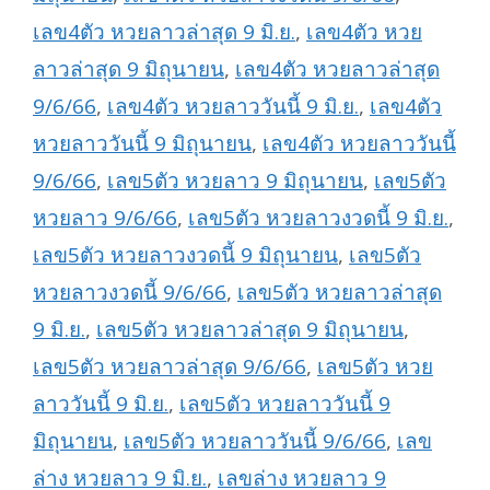
เลข4ตัว หวยลาวล่าสุด 9 มิ.ย.
,
เลข4ตัว หวย
ลาวล่าสุด 9 มิถุนายน
,
เลข4ตัว หวยลาวล่าสุด
9/6/66
,
เลข4ตัว หวยลาววันนี้ 9 มิ.ย.
,
เลข4ตัว
หวยลาววันนี้ 9 มิถุนายน
,
เลข4ตัว หวยลาววันนี้
9/6/66
,
เลข5ตัว หวยลาว 9 มิถุนายน
,
เลข5ตัว
หวยลาว 9/6/66
,
เลข5ตัว หวยลาวงวดนี้ 9 มิ.ย.
,
เลข5ตัว หวยลาวงวดนี้ 9 มิถุนายน
,
เลข5ตัว
หวยลาวงวดนี้ 9/6/66
,
เลข5ตัว หวยลาวล่าสุด
9 มิ.ย.
,
เลข5ตัว หวยลาวล่าสุด 9 มิถุนายน
,
เลข5ตัว หวยลาวล่าสุด 9/6/66
,
เลข5ตัว หวย
ลาววันนี้ 9 มิ.ย.
,
เลข5ตัว หวยลาววันนี้ 9
มิถุนายน
,
เลข5ตัว หวยลาววันนี้ 9/6/66
,
เลข
ล่าง หวยลาว 9 มิ.ย.
,
เลขล่าง หวยลาว 9