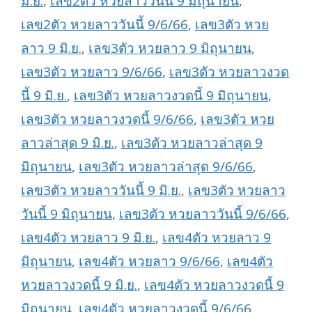
มิ.ย.
,
เลข2ตัว หวยลาววันนี้ 9 มิถุนายน
,
เลข2ตัว หวยลาววันนี้ 9/6/66
,
เลข3ตัว หวย
ลาว 9 มิ.ย.
,
เลข3ตัว หวยลาว 9 มิถุนายน
,
เลข3ตัว หวยลาว 9/6/66
,
เลข3ตัว หวยลาวงวด
นี้ 9 มิ.ย.
,
เลข3ตัว หวยลาวงวดนี้ 9 มิถุนายน
,
เลข3ตัว หวยลาวงวดนี้ 9/6/66
,
เลข3ตัว หวย
ลาวล่าสุด 9 มิ.ย.
,
เลข3ตัว หวยลาวล่าสุด 9
มิถุนายน
,
เลข3ตัว หวยลาวล่าสุด 9/6/66
,
เลข3ตัว หวยลาววันนี้ 9 มิ.ย.
,
เลข3ตัว หวยลาว
วันนี้ 9 มิถุนายน
,
เลข3ตัว หวยลาววันนี้ 9/6/66
,
เลข4ตัว หวยลาว 9 มิ.ย.
,
เลข4ตัว หวยลาว 9
มิถุนายน
,
เลข4ตัว หวยลาว 9/6/66
,
เลข4ตัว
หวยลาวงวดนี้ 9 มิ.ย.
,
เลข4ตัว หวยลาวงวดนี้ 9
มิถุนายน
,
เลข4ตัว หวยลาวงวดนี้ 9/6/66
,