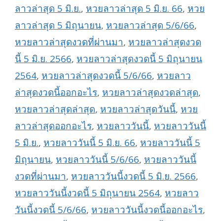
ลาวล่าสุด 5 มิ.ย.
,
หวยลาวล่าสุด 5 มิ.ย. 66
,
หวย
ลาวล่าสุด 5 มิถุนายน
,
หวยลาวล่าสุด 5/6/66
,
หวยลาวล่าสุดงวดที่ผ่านมา
,
หวยลาวล่าสุดงวด
นี้ 5 มิ.ย. 2566
,
หวยลาวล่าสุดงวดนี้ 5 มิถุนายน
2564
,
หวยลาวล่าสุดงวดนี้ 5/6/66
,
หวยลาว
ล่าสุดงวดนี้ออกอะไร
,
หวยลาวล่าสุดงวดล่าสุด
,
หวยลาวล่าสุดล่าสุด
,
หวยลาวล่าสุดวันนี้
,
หวย
ลาวล่าสุดออกอะไร
,
หวยลาววันนี้
,
หวยลาววันนี้
5 มิ.ย.
,
หวยลาววันนี้ 5 มิ.ย. 66
,
หวยลาววันนี้ 5
มิถุนายน
,
หวยลาววันนี้ 5/6/66
,
หวยลาววันนี้
งวดที่ผ่านมา
,
หวยลาววันนี้งวดนี้ 5 มิ.ย. 2566
,
หวยลาววันนี้งวดนี้ 5 มิถุนายน 2564
,
หวยลาว
วันนี้งวดนี้ 5/6/66
,
หวยลาววันนี้งวดนี้ออกอะไร
,