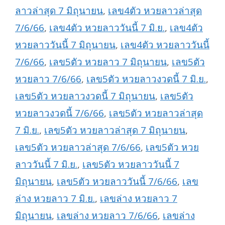
ลาวล่าสุด 7 มิถุนายน
,
เลข4ตัว หวยลาวล่าสุด
7/6/66
,
เลข4ตัว หวยลาววันนี้ 7 มิ.ย.
,
เลข4ตัว
หวยลาววันนี้ 7 มิถุนายน
,
เลข4ตัว หวยลาววันนี้
7/6/66
,
เลข5ตัว หวยลาว 7 มิถุนายน
,
เลข5ตัว
หวยลาว 7/6/66
,
เลข5ตัว หวยลาวงวดนี้ 7 มิ.ย.
,
เลข5ตัว หวยลาวงวดนี้ 7 มิถุนายน
,
เลข5ตัว
หวยลาวงวดนี้ 7/6/66
,
เลข5ตัว หวยลาวล่าสุด
7 มิ.ย.
,
เลข5ตัว หวยลาวล่าสุด 7 มิถุนายน
,
เลข5ตัว หวยลาวล่าสุด 7/6/66
,
เลข5ตัว หวย
ลาววันนี้ 7 มิ.ย.
,
เลข5ตัว หวยลาววันนี้ 7
มิถุนายน
,
เลข5ตัว หวยลาววันนี้ 7/6/66
,
เลข
ล่าง หวยลาว 7 มิ.ย.
,
เลขล่าง หวยลาว 7
มิถุนายน
,
เลขล่าง หวยลาว 7/6/66
,
เลขล่าง