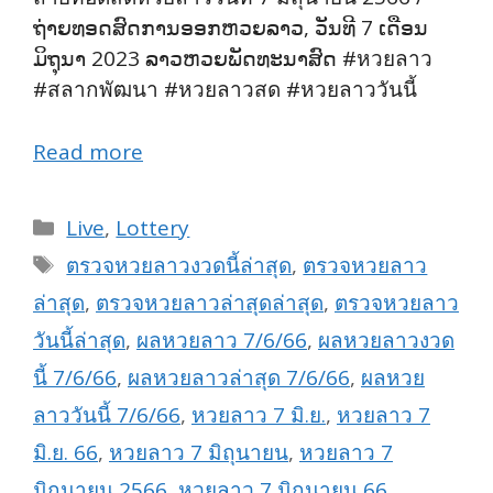
ຖ່າຍທອດສົດການອອກຫວຍລາວ, ວັນທີ 7 ເດືອນ
ມິຖຸນາ 2023 ລາວຫວຍພັດທະນາສົດ #หวยลาว
#สลากพัฒนา #หวยลาวสด #หวยลาววันนี้
Read more
Categories
Live
,
Lottery
Tags
ตรวจหวยลาวงวดนี้ล่าสุด
,
ตรวจหวยลาว
ล่าสุด
,
ตรวจหวยลาวล่าสุดล่าสุด
,
ตรวจหวยลาว
วันนี้ล่าสุด
,
ผลหวยลาว 7/6/66
,
ผลหวยลาวงวด
นี้ 7/6/66
,
ผลหวยลาวล่าสุด 7/6/66
,
ผลหวย
ลาววันนี้ 7/6/66
,
หวยลาว 7 มิ.ย.
,
หวยลาว 7
มิ.ย. 66
,
หวยลาว 7 มิถุนายน
,
หวยลาว 7
มิถุนายน 2566
,
หวยลาว 7 มิถุนายน 66