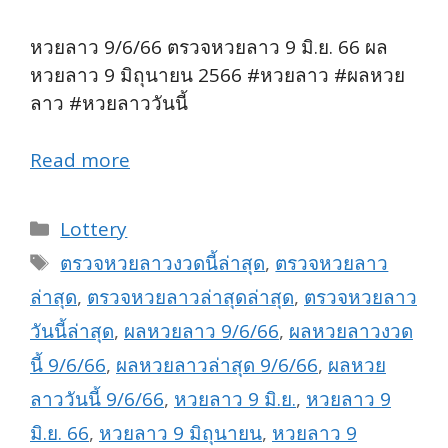
หวยลาว 9/6/66 ตรวจหวยลาว 9 มิ.ย. 66 ผล
หวยลาว 9 มิถุนายน 2566 #หวยลาว #ผลหวย
ลาว #หวยลาววันนี้
Read more
Categories
Lottery
Tags
ตรวจหวยลาวงวดนี้ล่าสุด
,
ตรวจหวยลาว
ล่าสุด
,
ตรวจหวยลาวล่าสุดล่าสุด
,
ตรวจหวยลาว
วันนี้ล่าสุด
,
ผลหวยลาว 9/6/66
,
ผลหวยลาวงวด
นี้ 9/6/66
,
ผลหวยลาวล่าสุด 9/6/66
,
ผลหวย
ลาววันนี้ 9/6/66
,
หวยลาว 9 มิ.ย.
,
หวยลาว 9
มิ.ย. 66
,
หวยลาว 9 มิถุนายน
,
หวยลาว 9