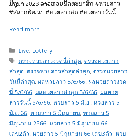
ມິຖຸນາ 2023 ລາວຫວຍພັດທະນາສົດ #หวยลาว
#สลากพัฒนา #หวยลาวสด #หวยลาววันนี้
Read more
Categories
Live
,
Lottery
Tags
ตรวจหวยลาวงวดนี้ล่าสุด
,
ตรวจหวยลาว
ล่าสุด
,
ตรวจหวยลาวล่าสุดล่าสุด
,
ตรวจหวยลาว
วันนี้ล่าสุด
,
ผลหวยลาว 5/6/66
,
ผลหวยลาวงวด
นี้ 5/6/66
,
ผลหวยลาวล่าสุด 5/6/66
,
ผลหวย
ลาววันนี้ 5/6/66
,
หวยลาว 5 มิ.ย.
,
หวยลาว 5
มิ.ย. 66
,
หวยลาว 5 มิถุนายน
,
หวยลาว 5
มิถุนายน 2566
,
หวยลาว 5 มิถุนายน 66
เลข2ตัว
,
หวยลาว 5 มิถุนายน 66 เลข3ตัว
,
หวย