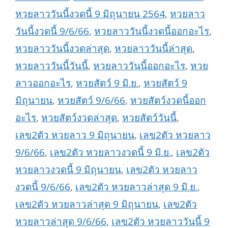
หวยลาววันนี้งวดนี้ 9 มิถุนายน 2564
,
หวยลาว
วันนี้งวดนี้ 9/6/66
,
หวยลาววันนี้งวดนี้ออกอะไร
,
หวยลาววันนี้งวดล่าสุด
,
หวยลาววันนี้ล่าสุด
,
หวยลาววันนี้วันนี้
,
หวยลาววันนี้ออกอะไร
,
หวย
ลาวออกอะไร
,
หวยสัตว์ 9 มิ.ย.
,
หวยสัตว์ 9
มิถุนายน
,
หวยสัตว์ 9/6/66
,
หวยสัตว์งวดนี้ออก
อะไร
,
หวยสัตว์งวดล่าสุด
,
หวยสัตว์วันนี้
,
เลข2ตัว หวยลาว 9 มิถุนายน
,
เลข2ตัว หวยลาว
9/6/66
,
เลข2ตัว หวยลาวงวดนี้ 9 มิ.ย.
,
เลข2ตัว
หวยลาวงวดนี้ 9 มิถุนายน
,
เลข2ตัว หวยลาว
งวดนี้ 9/6/66
,
เลข2ตัว หวยลาวล่าสุด 9 มิ.ย.
,
เลข2ตัว หวยลาวล่าสุด 9 มิถุนายน
,
เลข2ตัว
หวยลาวล่าสุด 9/6/66
,
เลข2ตัว หวยลาววันนี้ 9