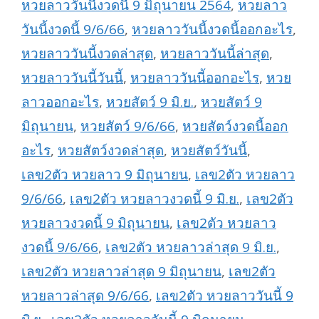
หวยลาววันนี้งวดนี้ 9 มิถุนายน 2564
,
หวยลาว
วันนี้งวดนี้ 9/6/66
,
หวยลาววันนี้งวดนี้ออกอะไร
,
หวยลาววันนี้งวดล่าสุด
,
หวยลาววันนี้ล่าสุด
,
หวยลาววันนี้วันนี้
,
หวยลาววันนี้ออกอะไร
,
หวย
ลาวออกอะไร
,
หวยสัตว์ 9 มิ.ย.
,
หวยสัตว์ 9
มิถุนายน
,
หวยสัตว์ 9/6/66
,
หวยสัตว์งวดนี้ออก
อะไร
,
หวยสัตว์งวดล่าสุด
,
หวยสัตว์วันนี้
,
เลข2ตัว หวยลาว 9 มิถุนายน
,
เลข2ตัว หวยลาว
9/6/66
,
เลข2ตัว หวยลาวงวดนี้ 9 มิ.ย.
,
เลข2ตัว
หวยลาวงวดนี้ 9 มิถุนายน
,
เลข2ตัว หวยลาว
งวดนี้ 9/6/66
,
เลข2ตัว หวยลาวล่าสุด 9 มิ.ย.
,
เลข2ตัว หวยลาวล่าสุด 9 มิถุนายน
,
เลข2ตัว
หวยลาวล่าสุด 9/6/66
,
เลข2ตัว หวยลาววันนี้ 9