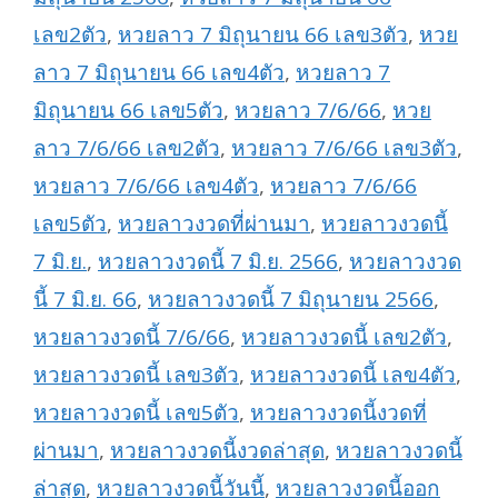
เลข2ตัว
,
หวยลาว 7 มิถุนายน 66 เลข3ตัว
,
หวย
ลาว 7 มิถุนายน 66 เลข4ตัว
,
หวยลาว 7
มิถุนายน 66 เลข5ตัว
,
หวยลาว 7/6/66
,
หวย
ลาว 7/6/66 เลข2ตัว
,
หวยลาว 7/6/66 เลข3ตัว
,
หวยลาว 7/6/66 เลข4ตัว
,
หวยลาว 7/6/66
เลข5ตัว
,
หวยลาวงวดที่ผ่านมา
,
หวยลาวงวดนี้
7 มิ.ย.
,
หวยลาวงวดนี้ 7 มิ.ย. 2566
,
หวยลาวงวด
นี้ 7 มิ.ย. 66
,
หวยลาวงวดนี้ 7 มิถุนายน 2566
,
หวยลาวงวดนี้ 7/6/66
,
หวยลาวงวดนี้ เลข2ตัว
,
หวยลาวงวดนี้ เลข3ตัว
,
หวยลาวงวดนี้ เลข4ตัว
,
หวยลาวงวดนี้ เลข5ตัว
,
หวยลาวงวดนี้งวดที่
ผ่านมา
,
หวยลาวงวดนี้งวดล่าสุด
,
หวยลาวงวดนี้
ล่าสุด
,
หวยลาวงวดนี้วันนี้
,
หวยลาวงวดนี้ออก