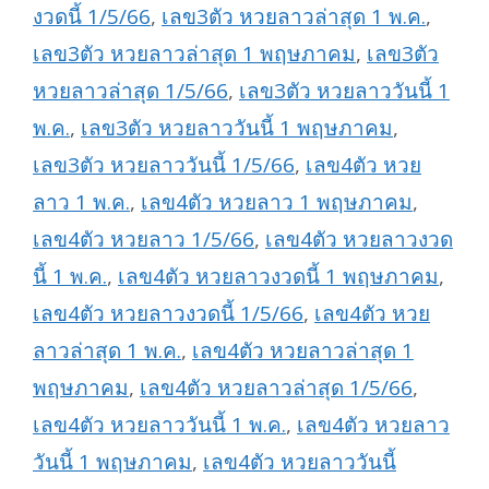
งวดนี้ 1/5/66
,
เลข3ตัว หวยลาวล่าสุด 1 พ.ค.
,
เลข3ตัว หวยลาวล่าสุด 1 พฤษภาคม
,
เลข3ตัว
หวยลาวล่าสุด 1/5/66
,
เลข3ตัว หวยลาววันนี้ 1
พ.ค.
,
เลข3ตัว หวยลาววันนี้ 1 พฤษภาคม
,
เลข3ตัว หวยลาววันนี้ 1/5/66
,
เลข4ตัว หวย
ลาว 1 พ.ค.
,
เลข4ตัว หวยลาว 1 พฤษภาคม
,
เลข4ตัว หวยลาว 1/5/66
,
เลข4ตัว หวยลาวงวด
นี้ 1 พ.ค.
,
เลข4ตัว หวยลาวงวดนี้ 1 พฤษภาคม
,
เลข4ตัว หวยลาวงวดนี้ 1/5/66
,
เลข4ตัว หวย
ลาวล่าสุด 1 พ.ค.
,
เลข4ตัว หวยลาวล่าสุด 1
พฤษภาคม
,
เลข4ตัว หวยลาวล่าสุด 1/5/66
,
เลข4ตัว หวยลาววันนี้ 1 พ.ค.
,
เลข4ตัว หวยลาว
วันนี้ 1 พฤษภาคม
,
เลข4ตัว หวยลาววันนี้