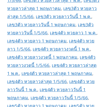
1/5/66
,
เลข3ตัว หวยลาวล่าสุด 1 พ.ค.
,
เลข3ตัว
หวยลาวล่าสุด 1 พฤษภาคม
,
เลข3ตัว หวยลาว
ล่าสุด 1/5/66
,
เลข3ตัว หวยลาววันนี้ 1 พ.ค.
,
เลข3ตัว หวยลาววันนี้ 1 พฤษภาคม
,
เลข3ตัว
หวยลาววันนี้ 1/5/66
,
เลข4ตัว หวยลาว 1 พ.ค.
,
เลข4ตัว หวยลาว 1 พฤษภาคม
,
เลข4ตัว หวย
ลาว 1/5/66
,
เลข4ตัว หวยลาวงวดนี้ 1 พ.ค.
,
เลข4ตัว หวยลาวงวดนี้ 1 พฤษภาคม
,
เลข4ตัว
หวยลาวงวดนี้ 1/5/66
,
เลข4ตัว หวยลาวล่าสุด
1 พ.ค.
,
เลข4ตัว หวยลาวล่าสุด 1 พฤษภาคม
,
เลข4ตัว หวยลาวล่าสุด 1/5/66
,
เลข4ตัว หวย
ลาววันนี้ 1 พ.ค.
,
เลข4ตัว หวยลาววันนี้ 1
พฤษภาคม
,
เลข4ตัว หวยลาววันนี้ 1/5/66
,
เลข5ตัว หวยลาว 1 พฤษภาคม
,
เลข5ตัว หวย