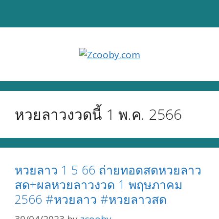
Skip
to
content
หวยลาวงวดนี้ 1 พ.ค. 2566
หวยลาว 1 5 66 ถ่ายทอดสดหวยลาว
สด+ผลหวยลาวงวด 1 พฤษภาคม
2566 #หวยลาว #หวยลาวสด