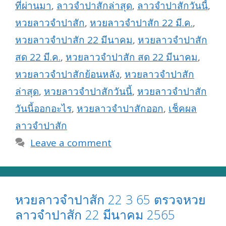
ที่ผ่านมา
,
ลาวจำปาสักล่าสุด
,
ลาวจำปาสักวันนี้
,
หวยลาวจำปาสัก
,
หวยลาวจำปาสัก 22 มี.ค.
,
หวยลาวจำปาสัก 22 มีนาคม
,
หวยลาวจำปาสัก
สด 22 มี.ค.
,
หวยลาวจำปาสัก สด 22 มีนาคม
,
หวยลาวจำปาสักย้อนหลัง
,
หวยลาวจำปาสัก
ล่าสุด
,
หวยลาวจำปาสักวันนี้
,
หวยลาวจำปาสัก
วันนี้ออกอะไร
,
หวยลาวจำปาสักออก
,
เช็คผล
ลาวจำปาสัก
Leave a comment
หวยลาวจำปาสัก 22 3 65 ตรวจหวย
ลาวจำปาสัก 22 มีนาคม 2565