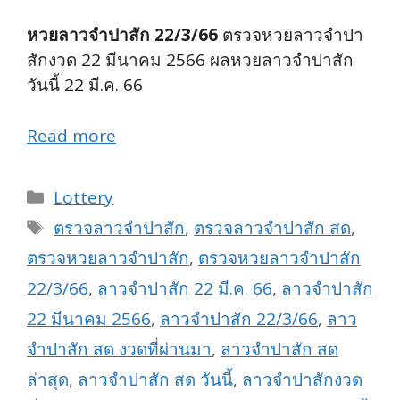
หวยลาวจำปาสัก 22/3/66
ตรวจหวยลาวจำปา
สักงวด 22 มีนาคม 2566 ผลหวยลาวจำปาสัก
วันนี้ 22 มี.ค. 66
Read more
Categories
Lottery
Tags
ตรวจลาวจำปาสัก
,
ตรวจลาวจำปาสัก สด
,
ตรวจหวยลาวจำปาสัก
,
ตรวจหวยลาวจำปาสัก
22/3/66
,
ลาวจำปาสัก 22 มี.ค. 66
,
ลาวจำปาสัก
22 มีนาคม 2566
,
ลาวจำปาสัก 22/3/66
,
ลาว
จำปาสัก สด งวดที่ผ่านมา
,
ลาวจำปาสัก สด
ล่าสุด
,
ลาวจำปาสัก สด วันนี้
,
ลาวจำปาสักงวด