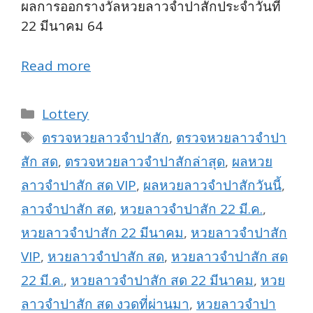
ผลการออกรางวัลหวยลาวจำปาสักประจำวันที่
22 มีนาคม 64
Read more
Categories
Lottery
Tags
ตรวจหวยลาวจำปาสัก
,
ตรวจหวยลาวจำปา
สัก สด
,
ตรวจหวยลาวจำปาสักล่าสุด
,
ผลหวย
ลาวจำปาสัก สด VIP
,
ผลหวยลาวจำปาสักวันนี้
,
ลาวจำปาสัก สด
,
หวยลาวจำปาสัก 22 มี.ค.
,
หวยลาวจำปาสัก 22 มีนาคม
,
หวยลาวจำปาสัก
VIP
,
หวยลาวจำปาสัก สด
,
หวยลาวจำปาสัก สด
22 มี.ค.
,
หวยลาวจำปาสัก สด 22 มีนาคม
,
หวย
ลาวจำปาสัก สด งวดที่ผ่านมา
,
หวยลาวจำปา