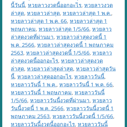
นี้วันนี้
,
หวยลาวงวดนี้ออกอะไร
,
หวยลาวงวด
ล่าสุด
,
หวยลาวล่าสุด
,
หวยลาวล่าสุด 1 พ.ค.
,
หวยลาวล่าสุด 1 พ.ค. 66
,
หวยลาวล่าสุด 1
พฤษภาคม
,
หวยลาวล่าสุด 1/5/66
,
หวยลาว
ล่าสุดงวดที่ผ่านมา
,
หวยลาวล่าสุดงวดนี้ 1
พ.ค. 2566
,
หวยลาวล่าสุดงวดนี้ 1 พฤษภาคม
2563
,
หวยลาวล่าสุดงวดนี้ 1/5/66
,
หวยลาว
ล่าสุดงวดนี้ออกอะไร
,
หวยลาวล่าสุดงวด
ล่าสุด
,
หวยลาวล่าสุดล่าสุด
,
หวยลาวล่าสุดวัน
นี้
,
หวยลาวล่าสุดออกอะไร
,
หวยลาววันนี้
,
หวยลาววันนี้ 1 พ.ค.
,
หวยลาววันนี้ 1 พ.ค. 66
,
หวยลาววันนี้ 1 พฤษภาคม
,
หวยลาววันนี้
1/5/66
,
หวยลาววันนี้งวดที่ผ่านมา
,
หวยลาว
วันนี้งวดนี้ 1 พ.ค. 2566
,
หวยลาววันนี้งวดนี้ 1
พฤษภาคม 2563
,
หวยลาววันนี้งวดนี้ 1/5/66
,
หวยลาววันนี้งวดนี้ออกอะไร
,
หวยลาววันนี้