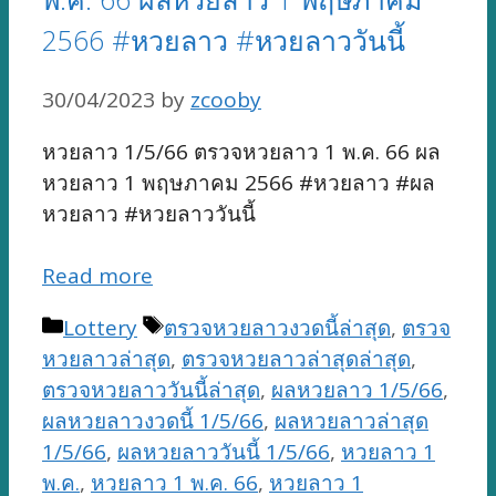
2566 #หวยลาว #หวยลาววันนี้
30/04/2023
by
zcooby
หวยลาว 1/5/66 ตรวจหวยลาว 1 พ.ค. 66 ผล
หวยลาว 1 พฤษภาคม 2566 #หวยลาว #ผล
หวยลาว #หวยลาววันนี้
Read more
Categories
Tags
Lottery
ตรวจหวยลาวงวดนี้ล่าสุด
,
ตรวจ
หวยลาวล่าสุด
,
ตรวจหวยลาวล่าสุดล่าสุด
,
ตรวจหวยลาววันนี้ล่าสุด
,
ผลหวยลาว 1/5/66
,
ผลหวยลาวงวดนี้ 1/5/66
,
ผลหวยลาวล่าสุด
1/5/66
,
ผลหวยลาววันนี้ 1/5/66
,
หวยลาว 1
พ.ค.
,
หวยลาว 1 พ.ค. 66
,
หวยลาว 1