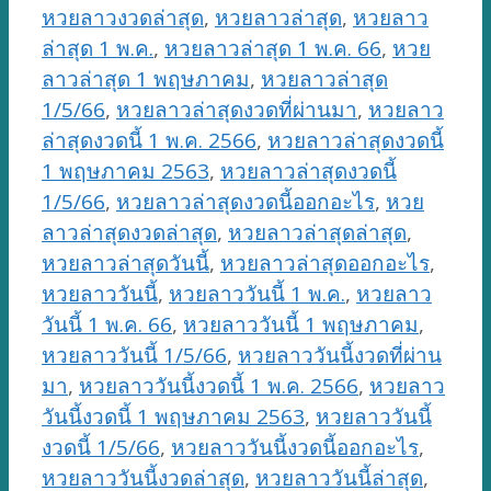
หวยลาวงวดล่าสุด
,
หวยลาวล่าสุด
,
หวยลาว
ล่าสุด 1 พ.ค.
,
หวยลาวล่าสุด 1 พ.ค. 66
,
หวย
ลาวล่าสุด 1 พฤษภาคม
,
หวยลาวล่าสุด
1/5/66
,
หวยลาวล่าสุดงวดที่ผ่านมา
,
หวยลาว
ล่าสุดงวดนี้ 1 พ.ค. 2566
,
หวยลาวล่าสุดงวดนี้
1 พฤษภาคม 2563
,
หวยลาวล่าสุดงวดนี้
1/5/66
,
หวยลาวล่าสุดงวดนี้ออกอะไร
,
หวย
ลาวล่าสุดงวดล่าสุด
,
หวยลาวล่าสุดล่าสุด
,
หวยลาวล่าสุดวันนี้
,
หวยลาวล่าสุดออกอะไร
,
หวยลาววันนี้
,
หวยลาววันนี้ 1 พ.ค.
,
หวยลาว
วันนี้ 1 พ.ค. 66
,
หวยลาววันนี้ 1 พฤษภาคม
,
หวยลาววันนี้ 1/5/66
,
หวยลาววันนี้งวดที่ผ่าน
มา
,
หวยลาววันนี้งวดนี้ 1 พ.ค. 2566
,
หวยลาว
วันนี้งวดนี้ 1 พฤษภาคม 2563
,
หวยลาววันนี้
งวดนี้ 1/5/66
,
หวยลาววันนี้งวดนี้ออกอะไร
,
หวยลาววันนี้งวดล่าสุด
,
หวยลาววันนี้ล่าสุด
,