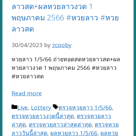
ลาวสด+ผลหวยลาวงวด 1
พฤษภาคม 2566 #หวยลาว #หวย
ลาวสด
30/04/2023
by
zcooby
หวยลาว 1/5/66 ถ่ายทอดสดหวยลาวสด+ผล
หวยลาวงวด 1 พฤษภาคม 2566 #หวยลาว
#หวยลาวสด
Read more
Categories
Tags
Live
,
Lottery
ตรวจหวยลาว 1/5/66
,
ตรวจหวยลาวงวดนี้ล่าสุด
,
ตรวจหวยลาว
ล่าสุด
,
ตรวจหวยลาวล่าสุดล่าสุด
,
ตรวจหวย
ลาววันนี้ล่าสุด
,
ผลหวยลาว 1/5/66
,
ผลหวย