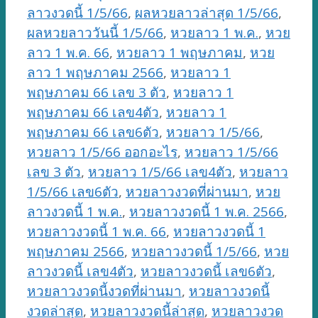
ลาวงวดนี้ 1/5/66
,
ผลหวยลาวล่าสุด 1/5/66
,
ผลหวยลาววันนี้ 1/5/66
,
หวยลาว 1 พ.ค.
,
หวย
ลาว 1 พ.ค. 66
,
หวยลาว 1 พฤษภาคม
,
หวย
ลาว 1 พฤษภาคม 2566
,
หวยลาว 1
พฤษภาคม 66 เลข 3 ตัว
,
หวยลาว 1
พฤษภาคม 66 เลข4ตัว
,
หวยลาว 1
พฤษภาคม 66 เลข6ตัว
,
หวยลาว 1/5/66
,
หวยลาว 1/5/66 ออกอะไร
,
หวยลาว 1/5/66
เลข 3 ตัว
,
หวยลาว 1/5/66 เลข4ตัว
,
หวยลาว
1/5/66 เลข6ตัว
,
หวยลาวงวดที่ผ่านมา
,
หวย
ลาวงวดนี้ 1 พ.ค.
,
หวยลาวงวดนี้ 1 พ.ค. 2566
,
หวยลาวงวดนี้ 1 พ.ค. 66
,
หวยลาวงวดนี้ 1
พฤษภาคม 2566
,
หวยลาวงวดนี้ 1/5/66
,
หวย
ลาวงวดนี้ เลข4ตัว
,
หวยลาวงวดนี้ เลข6ตัว
,
หวยลาวงวดนี้งวดที่ผ่านมา
,
หวยลาวงวดนี้
งวดล่าสุด
,
หวยลาวงวดนี้ล่าสุด
,
หวยลาวงวด