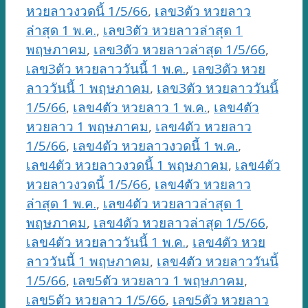
หวยลาวงวดนี้ 1/5/66
,
เลข3ตัว หวยลาว
ล่าสุด 1 พ.ค.
,
เลข3ตัว หวยลาวล่าสุด 1
พฤษภาคม
,
เลข3ตัว หวยลาวล่าสุด 1/5/66
,
เลข3ตัว หวยลาววันนี้ 1 พ.ค.
,
เลข3ตัว หวย
ลาววันนี้ 1 พฤษภาคม
,
เลข3ตัว หวยลาววันนี้
1/5/66
,
เลข4ตัว หวยลาว 1 พ.ค.
,
เลข4ตัว
หวยลาว 1 พฤษภาคม
,
เลข4ตัว หวยลาว
1/5/66
,
เลข4ตัว หวยลาวงวดนี้ 1 พ.ค.
,
เลข4ตัว หวยลาวงวดนี้ 1 พฤษภาคม
,
เลข4ตัว
หวยลาวงวดนี้ 1/5/66
,
เลข4ตัว หวยลาว
ล่าสุด 1 พ.ค.
,
เลข4ตัว หวยลาวล่าสุด 1
พฤษภาคม
,
เลข4ตัว หวยลาวล่าสุด 1/5/66
,
เลข4ตัว หวยลาววันนี้ 1 พ.ค.
,
เลข4ตัว หวย
ลาววันนี้ 1 พฤษภาคม
,
เลข4ตัว หวยลาววันนี้
1/5/66
,
เลข5ตัว หวยลาว 1 พฤษภาคม
,
เลข5ตัว หวยลาว 1/5/66
,
เลข5ตัว หวยลาว