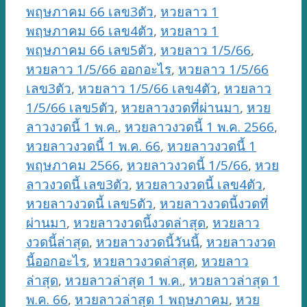
พฤษภาคม 66 เลข3ตัว
,
หวยลาว 1
พฤษภาคม 66 เลข4ตัว
,
หวยลาว 1
พฤษภาคม 66 เลข5ตัว
,
หวยลาว 1/5/66
,
หวยลาว 1/5/66 ออกอะไร
,
หวยลาว 1/5/66
เลข3ตัว
,
หวยลาว 1/5/66 เลข4ตัว
,
หวยลาว
1/5/66 เลข5ตัว
,
หวยลาวงวดที่ผ่านมา
,
หวย
ลาวงวดนี้ 1 พ.ค.
,
หวยลาวงวดนี้ 1 พ.ค. 2566
,
หวยลาวงวดนี้ 1 พ.ค. 66
,
หวยลาวงวดนี้ 1
พฤษภาคม 2566
,
หวยลาวงวดนี้ 1/5/66
,
หวย
ลาวงวดนี้ เลข3ตัว
,
หวยลาวงวดนี้ เลข4ตัว
,
หวยลาวงวดนี้ เลข5ตัว
,
หวยลาวงวดนี้งวดที่
ผ่านมา
,
หวยลาวงวดนี้งวดล่าสุด
,
หวยลาว
งวดนี้ล่าสุด
,
หวยลาวงวดนี้วันนี้
,
หวยลาวงวด
นี้ออกอะไร
,
หวยลาวงวดล่าสุด
,
หวยลาว
ล่าสุด
,
หวยลาวล่าสุด 1 พ.ค.
,
หวยลาวล่าสุด 1
พ.ค. 66
,
หวยลาวล่าสุด 1 พฤษภาคม
,
หวย