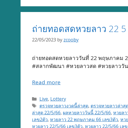
ถ่ายทอดสดหวยลาว 22 5
22/05/2023
by
zcooby
ถ่ายทอดสดหวยลาววันที่ 22 พฤษภาคม 
#สลากพัฒนา #หวยลาวสด #หวยลาววันน
Read more
Categories
Live
,
Lottery
Tags
ตรวจหวยลาวงวดนี้ล่าสุด
,
ตรวจหวยลาวล่าสุ
ล่าสุด 22/5/66
,
ผลหวยลาววันนี้ 22/5/66
,
หวยลาว
เลข2ตัว
,
หวยลาว 22 พฤษภาคม 66 เลข3ตัว
,
หวย
หวยลาว 22/5/66 เลข3ตัว
,
หวยลาว 22/5/66 เลข