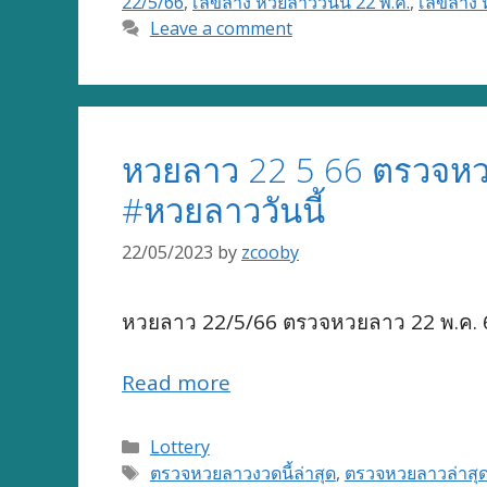
22/5/66
,
เลขล่าง หวยลาววันนี้ 22 พ.ค.
,
เลขล่าง 
Leave a comment
หวยลาว 22 5 66 ตรวจห
#หวยลาววันนี้
22/05/2023
by
zcooby
หวยลาว 22/5/66 ตรวจหวยลาว 22 พ.ค.
Read more
Categories
Lottery
Tags
ตรวจหวยลาวงวดนี้ล่าสุด
,
ตรวจหวยลาวล่าสุ