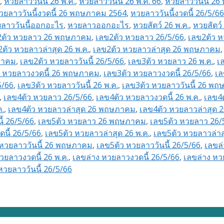
,
หวยลาววันนี้ 26 พ.ค.
,
หวยลาววันนี้ 26 พ.ค. 66
,
หวยลาววันนี้ 2
วยลาววันนี้งวดนี้ 26 พฤษภาคม 2564
,
หวยลาววันนี้งวดนี้ 26/5/66
ลาววันนี้ออกอะไร
,
หวยลาวออกอะไร
,
หวยสัตว์ 26 พ.ค.
,
หวยสัตว
2ตัว หวยลาว 26 พฤษภาคม
,
เลข2ตัว หวยลาว 26/5/66
,
เลข2ตัว ห
ตัว หวยลาวล่าสุด 26 พ.ค.
,
เลข2ตัว หวยลาวล่าสุด 26 พฤษภาคม
ษภาคม
,
เลข2ตัว หวยลาววันนี้ 26/5/66
,
เลข3ตัว หวยลาว 26 พ.ค.
,
เ
ว หวยลาวงวดนี้ 26 พฤษภาคม
,
เลข3ตัว หวยลาวงวดนี้ 26/5/66
,
เล
5/66
,
เลข3ตัว หวยลาววันนี้ 26 พ.ค.
,
เลข3ตัว หวยลาววันนี้ 26 พ
,
เลข4ตัว หวยลาว 26/5/66
,
เลข4ตัว หวยลาวงวดนี้ 26 พ.ค.
,
เลข4
ค.
,
เลข4ตัว หวยลาวล่าสุด 26 พฤษภาคม
,
เลข4ตัว หวยลาวล่าสุด 
ี้ 26/5/66
,
เลข5ตัว หวยลาว 26 พฤษภาคม
,
เลข5ตัว หวยลาว 26/
นี้ 26/5/66
,
เลข5ตัว หวยลาวล่าสุด 26 พ.ค.
,
เลข5ตัว หวยลาวล่า
 หวยลาววันนี้ 26 พฤษภาคม
,
เลข5ตัว หวยลาววันนี้ 26/5/66
,
เลขล่
วยลาวงวดนี้ 26 พ.ค.
,
เลขล่าง หวยลาวงวดนี้ 26/5/66
,
เลขล่าง หว
หวยลาววันนี้ 26/5/66