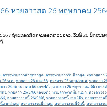
 66 หวยลาวสด 26 พฤษภาคม 256
2566 / ຖ່າຍທອດສົດການອອກຫວຍລາວ, ວັນທີ 26 ພຶດສະ
ี้
ด
,
ตรวจหวยลาวล่าสุดล่าสุด
,
ตรวจหวยลาววันนี้ล่าสุด
,
ผลหวยลาว 2
 26 พ.ค.
,
หวยลาว 26 พ.ค. 66
,
หวยลาว 26 พฤษภาคม
,
หวยลาว 2
ลาว 26 พฤษภาคม 66 เลข4ตัว
,
หวยลาว 26 พฤษภาคม 66 เลข5ต
4ตัว
,
หวยลาว 26/5/66 เลข5ตัว
,
หวยลาวงวดที่ผ่านมา
,
หวยลาวงวดน
566
,
หวยลาวงวดนี้ 26/5/66
,
หวยลาวงวดนี้ เลข2ตัว
,
หวยลาวงวดนี้
ี้งวดล่าสุด
,
หวยลาวงวดนี้ล่าสุด
,
หวยลาวงวดนี้วันนี้
,
หวยลาวงวดน