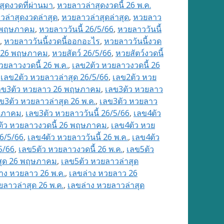
ุดงวดที่ผ่านมา
,
หวยลาวล่าสุดงวดนี้ 26 พ.ค.
ล่าสุดงวดล่าสุด
,
หวยลาวล่าสุดล่าสุด
,
หวยลาว
6 พฤษภาคม
,
หวยลาววันนี้ 26/5/66
,
หวยลาววันนี้
,
หวยลาววันนี้งวดนี้ออกอะไร
,
หวยลาววันนี้งวด
์ 26 พฤษภาคม
,
หวยสัตว์ 26/5/66
,
หวยสัตว์งวดนี้
วยลาวงวดนี้ 26 พ.ค.
,
เลข2ตัว หวยลาวงวดนี้ 26
,
เลข2ตัว หวยลาวล่าสุด 26/5/66
,
เลข2ตัว หวย
ลข3ตัว หวยลาว 26 พฤษภาคม
,
เลข3ตัว หวยลาว
ข3ตัว หวยลาวล่าสุด 26 พ.ค.
,
เลข3ตัว หวยลาว
ฤษภาคม
,
เลข3ตัว หวยลาววันนี้ 26/5/66
,
เลข4ตัว
ตัว หวยลาวงวดนี้ 26 พฤษภาคม
,
เลข4ตัว หวย
26/5/66
,
เลข4ตัว หวยลาววันนี้ 26 พ.ค.
,
เลข4ตัว
5/66
,
เลข5ตัว หวยลาวงวดนี้ 26 พ.ค.
,
เลข5ตัว
สุด 26 พฤษภาคม
,
เลข5ตัว หวยลาวล่าสุด
าง หวยลาว 26 พ.ค.
,
เลขล่าง หวยลาว 26
ยลาวล่าสุด 26 พ.ค.
,
เลขล่าง หวยลาวล่าสุด