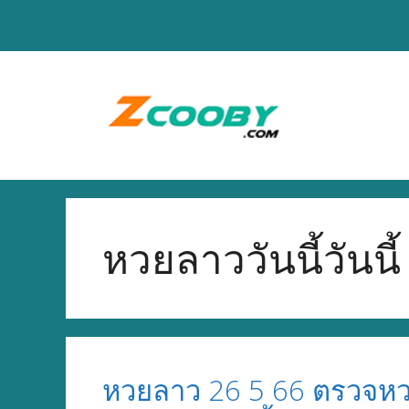
Skip
to
content
หวยลาววันนี้วันนี้
หวยลาว 26 5 66 ตรวจห