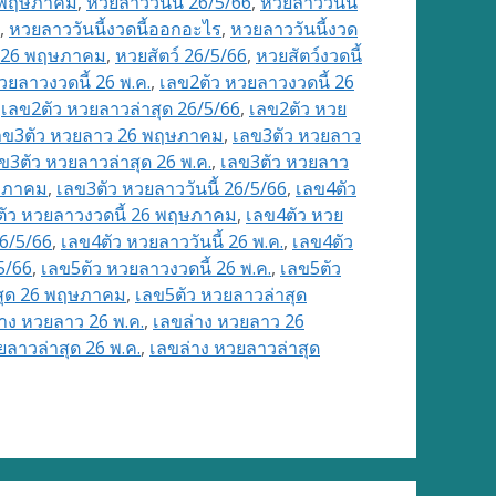
6 พฤษภาคม
,
หวยลาววันนี้ 26/5/66
,
หวยลาววันนี้
,
หวยลาววันนี้งวดนี้ออกอะไร
,
หวยลาววันนี้งวด
์ 26 พฤษภาคม
,
หวยสัตว์ 26/5/66
,
หวยสัตว์งวดนี้
วยลาวงวดนี้ 26 พ.ค.
,
เลข2ตัว หวยลาวงวดนี้ 26
,
เลข2ตัว หวยลาวล่าสุด 26/5/66
,
เลข2ตัว หวย
ลข3ตัว หวยลาว 26 พฤษภาคม
,
เลข3ตัว หวยลาว
ข3ตัว หวยลาวล่าสุด 26 พ.ค.
,
เลข3ตัว หวยลาว
ฤษภาคม
,
เลข3ตัว หวยลาววันนี้ 26/5/66
,
เลข4ตัว
ตัว หวยลาวงวดนี้ 26 พฤษภาคม
,
เลข4ตัว หวย
26/5/66
,
เลข4ตัว หวยลาววันนี้ 26 พ.ค.
,
เลข4ตัว
5/66
,
เลข5ตัว หวยลาวงวดนี้ 26 พ.ค.
,
เลข5ตัว
สุด 26 พฤษภาคม
,
เลข5ตัว หวยลาวล่าสุด
าง หวยลาว 26 พ.ค.
,
เลขล่าง หวยลาว 26
ยลาวล่าสุด 26 พ.ค.
,
เลขล่าง หวยลาวล่าสุด