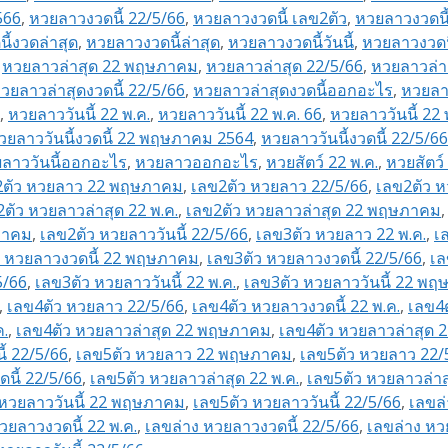
566
,
หวยลาวงวดนี้ 22/5/66
,
หวยลาวงวดนี้ เลข2ตัว
,
หวยลาวงวดนี้
ี้งวดล่าสุด
,
หวยลาวงวดนี้ล่าสุด
,
หวยลาวงวดนี้วันนี้
,
หวยลาวงวดน
,
หวยลาวล่าสุด 22 พฤษภาคม
,
หวยลาวล่าสุด 22/5/66
,
หวยลาวล่าส
วยลาวล่าสุดงวดนี้ 22/5/66
,
หวยลาวล่าสุดงวดนี้ออกอะไร
,
หวยลาว
,
หวยลาววันนี้ 22 พ.ค.
,
หวยลาววันนี้ 22 พ.ค. 66
,
หวยลาววันนี้ 2
วยลาววันนี้งวดนี้ 22 พฤษภาคม 2564
,
หวยลาววันนี้งวดนี้ 22/5/66
ลาววันนี้ออกอะไร
,
หวยลาวออกอะไร
,
หวยสัตว์ 22 พ.ค.
,
หวยสัตว
2ตัว หวยลาว 22 พฤษภาคม
,
เลข2ตัว หวยลาว 22/5/66
,
เลข2ตัว ห
ตัว หวยลาวล่าสุด 22 พ.ค.
,
เลข2ตัว หวยลาวล่าสุด 22 พฤษภาคม
ษภาคม
,
เลข2ตัว หวยลาววันนี้ 22/5/66
,
เลข3ตัว หวยลาว 22 พ.ค.
,
เ
ว หวยลาวงวดนี้ 22 พฤษภาคม
,
เลข3ตัว หวยลาวงวดนี้ 22/5/66
,
เล
5/66
,
เลข3ตัว หวยลาววันนี้ 22 พ.ค.
,
เลข3ตัว หวยลาววันนี้ 22 พ
,
เลข4ตัว หวยลาว 22/5/66
,
เลข4ตัว หวยลาวงวดนี้ 22 พ.ค.
,
เลข4
ค.
,
เลข4ตัว หวยลาวล่าสุด 22 พฤษภาคม
,
เลข4ตัว หวยลาวล่าสุด 
ี้ 22/5/66
,
เลข5ตัว หวยลาว 22 พฤษภาคม
,
เลข5ตัว หวยลาว 22/
นี้ 22/5/66
,
เลข5ตัว หวยลาวล่าสุด 22 พ.ค.
,
เลข5ตัว หวยลาวล่า
 หวยลาววันนี้ 22 พฤษภาคม
,
เลข5ตัว หวยลาววันนี้ 22/5/66
,
เลขล่
วยลาวงวดนี้ 22 พ.ค.
,
เลขล่าง หวยลาวงวดนี้ 22/5/66
,
เลขล่าง หว