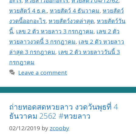
อะไร
,
หวยลาวออกอะไร
,
หวยสัตว์ 04/12/62
,
หวยสัตว์ 4 ธ.ค.
,
หวยสัตว์ 4 ธันวาคม
,
หวยสัตว์
งวดนี้ออกอะไร
,
หวยสัตว์งวดล่าสุด
,
หวยสัตว์วัน
นี้
,
เลข 2 ตัว หวยลาว 3 กรกฎาคม
,
เลข 2 ตัว
หวยลาวงวดนี้ 3 กรกฎาคม
,
เลข 2 ตัว หวยลาว
ล่าสุด 3 กรกฎาคม
,
เลข 2 ตัว หวยลาววันนี้ 3
กรกฎาคม
Leave a comment
ถ่ายทอดสดหวยลาว งวดวันพุธที่ 4
ธันวาคม 2562 #หวยลาว
02/12/2019
by
zcooby