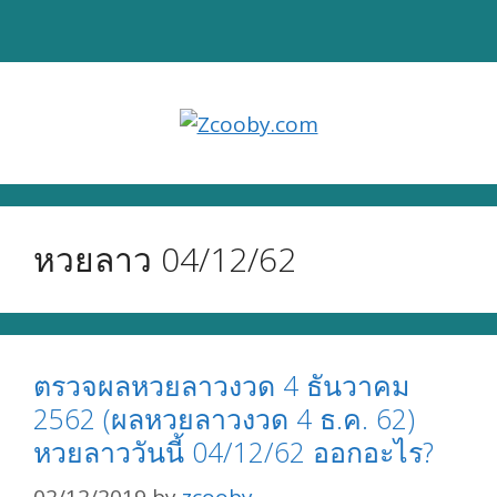
Skip
to
content
หวยลาว 04/12/62
ตรวจผลหวยลาวงวด 4 ธันวาคม
2562 (ผลหวยลาวงวด 4 ธ.ค. 62)
หวยลาววันนี้ 04/12/62 ออกอะไร?