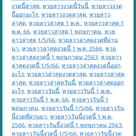
งวดนี้ล่าสุด
,
หวยลาวงวดนี้วันนี้
,
หวยลาวงวด
นี้ออกอะไร
,
หวยลาวงวดล่าสุด
,
หวยลาว
ล่าสุด
,
หวยลาวล่าสุด 1 พ.ค.
,
หวยลาวล่าสุด 1
พ.ค. 66
,
หวยลาวล่าสุด 1 พฤษภาคม
,
หวย
ลาวล่าสุด 1/5/66
,
หวยลาวล่าสุดงวดที่ผ่าน
มา
,
หวยลาวล่าสุดงวดนี้ 1 พ.ค. 2566
,
หวย
ลาวล่าสุดงวดนี้ 1 พฤษภาคม 2563
,
หวยลาว
ล่าสุดงวดนี้ 1/5/66
,
หวยลาวล่าสุดงวดนี้ออก
อะไร
,
หวยลาวล่าสุดงวดล่าสุด
,
หวยลาวล่าสุด
ล่าสุด
,
หวยลาวล่าสุดวันนี้
,
หวยลาวล่าสุดออก
อะไร
,
หวยลาววันนี้
,
หวยลาววันนี้ 1 พ.ค.
,
หวยลาววันนี้ 1 พ.ค. 66
,
หวยลาววันนี้ 1
พฤษภาคม
,
หวยลาววันนี้ 1/5/66
,
หวยลาววัน
นี้งวดที่ผ่านมา
,
หวยลาววันนี้งวดนี้ 1 พ.ค.
2566
,
หวยลาววันนี้งวดนี้ 1 พฤษภาคม 2563
,
หวยลาววันนี้งวดนี้ 1/5/66
,
หวยลาววันนี้งวด