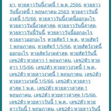
มา
,
หวยลาววันนี้งวดนี้ 1 พ.ค. 2566
,
หวยลาว
วันนี้งวดนี้ 1 พฤษภาคม 2563
,
หวยลาววันนี้
งวดนี้ 1/5/66
,
หวยลาววันนี้งวดนี้ออกอะไร
,
หวยลาววันนี้งวดล่าสุด
,
หวยลาววันนี้ล่าสุด
,
หวยลาววันนี้วันนี้
,
หวยลาววันนี้ออกอะไร
,
หวยลาวออกอะไร
,
หวยสัตว์ 1 พ.ค.
,
หวยสัตว์
1 พฤษภาคม
,
หวยสัตว์ 1/5/66
,
หวยสัตว์งวดนี้
ออกอะไร
,
หวยสัตว์งวดล่าสุด
,
หวยสัตว์วันนี้
,
เลข2ตัว หวยลาว 1 พฤษภาคม
,
เลข2ตัว หวย
ลาว 1/5/66
,
เลข2ตัว หวยลาวงวดนี้ 1 พ.ค.
,
เลข2ตัว หวยลาวงวดนี้ 1 พฤษภาคม
,
เลข2ตัว
หวยลาวงวดนี้ 1/5/66
,
เลข2ตัว หวยลาว
ล่าสุด 1 พ.ค.
,
เลข2ตัว หวยลาวล่าสุด 1
พฤษภาคม
,
เลข2ตัว หวยลาวล่าสุด 1/5/66
,
เลข2ตัว หวยลาววันนี้ 1 พ.ค.
,
เลข2ตัว หวย
ลาววันนี้ 1 พฤษภาคม
,
เลข2ตัว หวยลาววันนี้