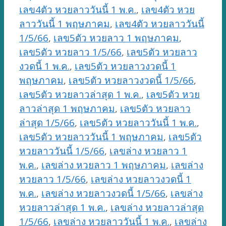
เลข4ตัว หวยลาววันนี้ 1 พ.ค.
,
เลข4ตัว หวย
ลาววันนี้ 1 พฤษภาคม
,
เลข4ตัว หวยลาววันนี้
1/5/66
,
เลข5ตัว หวยลาว 1 พฤษภาคม
,
เลข5ตัว หวยลาว 1/5/66
,
เลข5ตัว หวยลาว
งวดนี้ 1 พ.ค.
,
เลข5ตัว หวยลาวงวดนี้ 1
พฤษภาคม
,
เลข5ตัว หวยลาวงวดนี้ 1/5/66
,
เลข5ตัว หวยลาวล่าสุด 1 พ.ค.
,
เลข5ตัว หวย
ลาวล่าสุด 1 พฤษภาคม
,
เลข5ตัว หวยลาว
ล่าสุด 1/5/66
,
เลข5ตัว หวยลาววันนี้ 1 พ.ค.
,
เลข5ตัว หวยลาววันนี้ 1 พฤษภาคม
,
เลข5ตัว
หวยลาววันนี้ 1/5/66
,
เลขล่าง หวยลาว 1
พ.ค.
,
เลขล่าง หวยลาว 1 พฤษภาคม
,
เลขล่าง
หวยลาว 1/5/66
,
เลขล่าง หวยลาวงวดนี้ 1
พ.ค.
,
เลขล่าง หวยลาวงวดนี้ 1/5/66
,
เลขล่าง
หวยลาวล่าสุด 1 พ.ค.
,
เลขล่าง หวยลาวล่าสุด
1/5/66
,
เลขล่าง หวยลาววันนี้ 1 พ.ค.
,
เลขล่าง