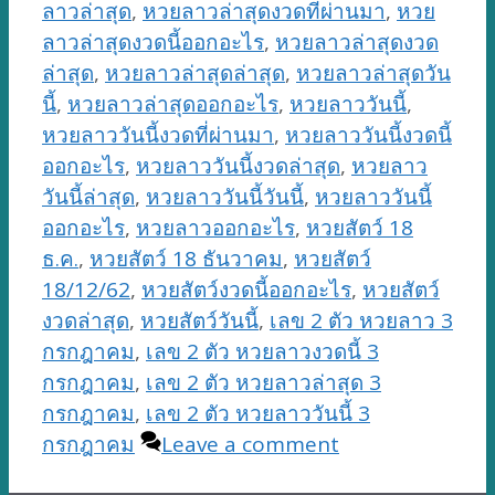
ลาวล่าสุด
,
หวยลาวล่าสุดงวดที่ผ่านมา
,
หวย
ลาวล่าสุดงวดนี้ออกอะไร
,
หวยลาวล่าสุดงวด
ล่าสุด
,
หวยลาวล่าสุดล่าสุด
,
หวยลาวล่าสุดวัน
นี้
,
หวยลาวล่าสุดออกอะไร
,
หวยลาววันนี้
,
หวยลาววันนี้งวดที่ผ่านมา
,
หวยลาววันนี้งวดนี้
ออกอะไร
,
หวยลาววันนี้งวดล่าสุด
,
หวยลาว
วันนี้ล่าสุด
,
หวยลาววันนี้วันนี้
,
หวยลาววันนี้
ออกอะไร
,
หวยลาวออกอะไร
,
หวยสัตว์ 18
ธ.ค.
,
หวยสัตว์ 18 ธันวาคม
,
หวยสัตว์
18/12/62
,
หวยสัตว์งวดนี้ออกอะไร
,
หวยสัตว์
งวดล่าสุด
,
หวยสัตว์วันนี้
,
เลข 2 ตัว หวยลาว 3
กรกฎาคม
,
เลข 2 ตัว หวยลาวงวดนี้ 3
กรกฎาคม
,
เลข 2 ตัว หวยลาวล่าสุด 3
กรกฎาคม
,
เลข 2 ตัว หวยลาววันนี้ 3
กรกฎาคม
Leave a comment