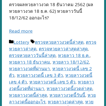
ตรวจผลหวยลาวงวด 18 ธันวาคม 2562 (ผล
หวยลาวงวด 18 ธ.ค. 62) หวยลาววันนี้
18/12/62 ออกอะไร?
Read more
Categories
Tags
Lottery
ตรวจหวยลาวงวดนี้ล่าสุด
,
ตรวจ
หวยลาวล่าสุด
,
ตรวจหวยลาวล่าสุดล่าสุด
,
ตรวจหวยลาววันนี้ล่าสุด
,
หวยลาว 18 ธ.ค.
,
หวยลาว 18 ธันวาคม
,
หวยลาว 18/12/62
,
หวยลาวงวดที่ผ่านมา
,
หวยลาวงวดนี้ เลข 2
ตัว
,
หวยลาวงวดนี้ เลข 3 ตัว
,
หวยลาวงวดนี้
เลข 4 ตัว
,
หวยลาวงวดนี้ เลข 5 ตัว
,
หวยลาว
งวดนี้งวดที่ผ่านมา
,
หวยลาวงวดนี้งวดล่าสุด
,
หวยลาวงวดนี้ล่าสุด
,
หวยลาวงวดนี้วันนี้
,
หวย
ลาวงวดนี้ออกอะไร
,
หวยลาวงวดล่าสุด
,
หวย