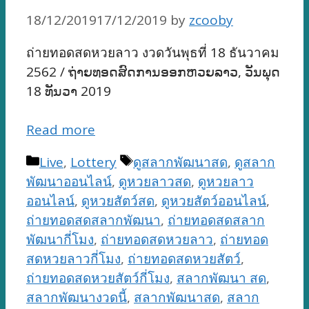
18/12/2019
17/12/2019
by
zcooby
ถ่ายทอดสดหวยลาว งวดวันพุธที่ 18 ธันวาคม
2562 / ຖ່າຍທອດສົດການອອກຫວຍລາວ, ວັນພຸດ
18 ທັນວາ 2019
Read more
Categories
Tags
Live
,
Lottery
ดูสลากพัฒนาสด
,
ดูสลาก
พัฒนาออนไลน์
,
ดูหวยลาวสด
,
ดูหวยลาว
ออนไลน์
,
ดูหวยสัตว์สด
,
ดูหวยสัตว์ออนไลน์
,
ถ่ายทอดสดสลากพัฒนา
,
ถ่ายทอดสดสลาก
พัฒนากี่โมง
,
ถ่ายทอดสดหวยลาว
,
ถ่ายทอด
สดหวยลาวกี่โมง
,
ถ่ายทอดสดหวยสัตว์
,
ถ่ายทอดสดหวยสัตว์กี่โมง
,
สลากพัฒนา สด
,
สลากพัฒนางวดนี้
,
สลากพัฒนาสด
,
สลาก