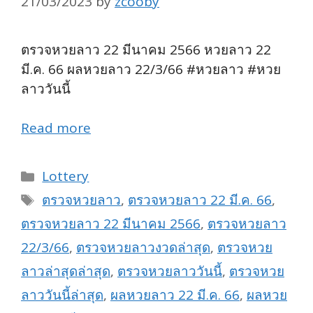
21/03/2023
by
zcooby
ตรวจหวยลาว 22 มีนาคม 2566 หวยลาว 22
มี.ค. 66 ผลหวยลาว 22/3/66 #หวยลาว #หวย
ลาววันนี้
Read more
Categories
Lottery
Tags
ตรวจหวยลาว
,
ตรวจหวยลาว 22 มี.ค. 66
,
ตรวจหวยลาว 22 มีนาคม 2566
,
ตรวจหวยลาว
22/3/66
,
ตรวจหวยลาวงวดล่าสุด
,
ตรวจหวย
ลาวล่าสุดล่าสุด
,
ตรวจหวยลาววันนี้
,
ตรวจหวย
ลาววันนี้ล่าสุด
,
ผลหวยลาว 22 มี.ค. 66
,
ผลหวย