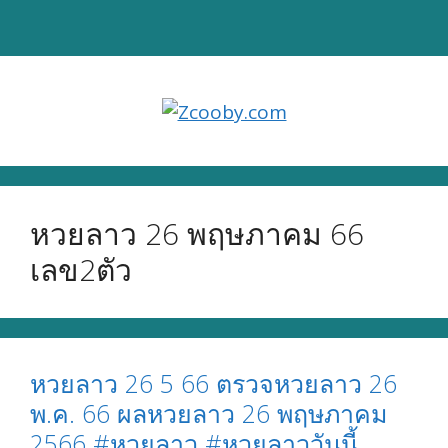
Skip
to
content
หวยลาว 26 พฤษภาคม 66
เลข2ตัว
หวยลาว 26 5 66 ตรวจหวยลาว 26
พ.ค. 66 ผลหวยลาว 26 พฤษภาคม
2566 #หวยลาว #หวยลาววันนี้