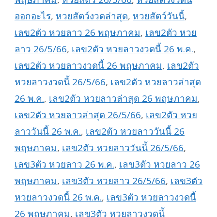
ออกอะไร
,
หวยสัตว์งวดล่าสุด
,
หวยสัตว์วันนี้
,
เลข2ตัว หวยลาว 26 พฤษภาคม
,
เลข2ตัว หวย
ลาว 26/5/66
,
เลข2ตัว หวยลาวงวดนี้ 26 พ.ค.
,
เลข2ตัว หวยลาวงวดนี้ 26 พฤษภาคม
,
เลข2ตัว
หวยลาวงวดนี้ 26/5/66
,
เลข2ตัว หวยลาวล่าสุด
26 พ.ค.
,
เลข2ตัว หวยลาวล่าสุด 26 พฤษภาคม
,
เลข2ตัว หวยลาวล่าสุด 26/5/66
,
เลข2ตัว หวย
ลาววันนี้ 26 พ.ค.
,
เลข2ตัว หวยลาววันนี้ 26
พฤษภาคม
,
เลข2ตัว หวยลาววันนี้ 26/5/66
,
เลข3ตัว หวยลาว 26 พ.ค.
,
เลข3ตัว หวยลาว 26
พฤษภาคม
,
เลข3ตัว หวยลาว 26/5/66
,
เลข3ตัว
หวยลาวงวดนี้ 26 พ.ค.
,
เลข3ตัว หวยลาวงวดนี้
26 พฤษภาคม
,
เลข3ตัว หวยลาวงวดนี้