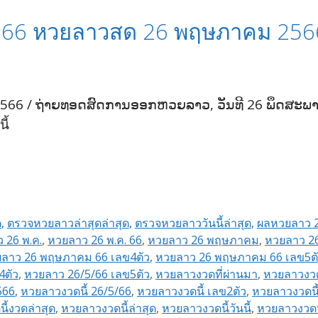
 66 หวยลาวสด 26 พฤษภาคม 256
2566 / ຖ່າຍທອດສົດການອອກຫວຍລາວ, ວັນທີ 26 ພຶດສະ
ี้
ด
,
ตรวจหวยลาวล่าสุดล่าสุด
,
ตรวจหวยลาววันนี้ล่าสุด
,
ผลหวยลาว 2
 26 พ.ค.
,
หวยลาว 26 พ.ค. 66
,
หวยลาว 26 พฤษภาคม
,
หวยลาว 2
ลาว 26 พฤษภาคม 66 เลข4ตัว
,
หวยลาว 26 พฤษภาคม 66 เลข5ต
4ตัว
,
หวยลาว 26/5/66 เลข5ตัว
,
หวยลาวงวดที่ผ่านมา
,
หวยลาวงวดน
566
,
หวยลาวงวดนี้ 26/5/66
,
หวยลาวงวดนี้ เลข2ตัว
,
หวยลาวงวดนี้
ี้งวดล่าสุด
,
หวยลาวงวดนี้ล่าสุด
,
หวยลาวงวดนี้วันนี้
,
หวยลาวงวดน