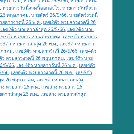
6 พฤษภาคม
,
หวยลาววันนี้ 26/5/66
,
หวยลาววันนี้
,
หวยลาววันนี้งวดนี้ออกอะไร
,
หวยลาววันนี้งวด
์ 26 พฤษภาคม
,
หวยสัตว์ 26/5/66
,
หวยสัตว์งวดนี้
วยลาวงวดนี้ 26 พ.ค.
,
เลข2ตัว หวยลาวงวดนี้ 26
,
เลข2ตัว หวยลาวล่าสุด 26/5/66
,
เลข2ตัว หวย
ลข3ตัว หวยลาว 26 พฤษภาคม
,
เลข3ตัว หวยลาว
ข3ตัว หวยลาวล่าสุด 26 พ.ค.
,
เลข3ตัว หวยลาว
ฤษภาคม
,
เลข3ตัว หวยลาววันนี้ 26/5/66
,
เลข4ตัว
ตัว หวยลาวงวดนี้ 26 พฤษภาคม
,
เลข4ตัว หวย
26/5/66
,
เลข4ตัว หวยลาววันนี้ 26 พ.ค.
,
เลข4ตัว
5/66
,
เลข5ตัว หวยลาวงวดนี้ 26 พ.ค.
,
เลข5ตัว
สุด 26 พฤษภาคม
,
เลข5ตัว หวยลาวล่าสุด
าง หวยลาว 26 พ.ค.
,
เลขล่าง หวยลาว 26
ยลาวล่าสุด 26 พ.ค.
,
เลขล่าง หวยลาวล่าสุด