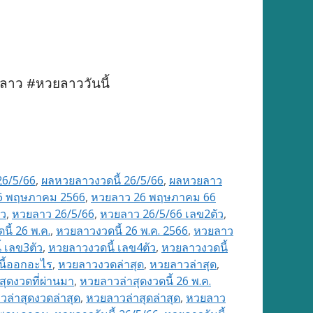
าว #หวยลาววันนี้
6/5/66
,
ผลหวยลาวงวดนี้ 26/5/66
,
ผลหวยลาว
6 พฤษภาคม 2566
,
หวยลาว 26 พฤษภาคม 66
ัว
,
หวยลาว 26/5/66
,
หวยลาว 26/5/66 เลข2ตัว
,
ี้ 26 พ.ค.
,
หวยลาวงวดนี้ 26 พ.ค. 2566
,
หวยลาว
 เลข3ตัว
,
หวยลาวงวดนี้ เลข4ตัว
,
หวยลาวงวดนี้
ี้ออกอะไร
,
หวยลาวงวดล่าสุด
,
หวยลาวล่าสุด
,
ุดงวดที่ผ่านมา
,
หวยลาวล่าสุดงวดนี้ 26 พ.ค.
ล่าสุดงวดล่าสุด
,
หวยลาวล่าสุดล่าสุด
,
หวยลาว