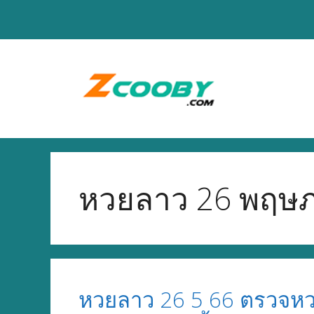
Skip
to
content
หวยลาว 26 พฤษภ
หวยลาว 26 5 66 ตรวจห