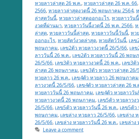
หวยลาวล่าสุด 26 พ.ค.
,
หวยลาวล่าสุด 26 พ.ค. 66
2566
,
หวยลาวล่าสุดงวดนี้ 26 พฤษภาคม 2564
,
ห
ล่าสุดวันนี้
,
หวยลาวล่าสุดออกอะไร
,
หวยลาววันนี้
งวดที่ผ่านมา
,
หวยลาววันนี้งวดนี้ 26 พ.ค. 2566
,
ห
ล่าสุด
,
หวยลาววันนี้ล่าสุด
,
หวยลาววันนี้วันนี้
,
หวย
ออกอะไร
,
หวยสัตว์งวดล่าสุด
,
หวยสัตว์วันนี้
,
เลข
พฤษภาคม
,
เลข2ตัว หวยลาวงวดนี้ 26/5/66
,
เลข2
ลาววันนี้ 26 พ.ค.
,
เลข2ตัว หวยลาววันนี้ 26 พฤ
26/5/66
,
เลข3ตัว หวยลาวงวดนี้ 26 พ.ค.
,
เลข3ตั
ล่าสุด 26 พฤษภาคม
,
เลข3ตัว หวยลาวล่าสุด 26/
หวยลาว 26 พ.ค.
,
เลข4ตัว หวยลาว 26 พฤษภาคม
ลาวงวดนี้ 26/5/66
,
เลข4ตัว หวยลาวล่าสุด 26 พ.
หวยลาววันนี้ 26 พฤษภาคม
,
เลข4ตัว หวยลาววันน
หวยลาวงวดนี้ 26 พฤษภาคม
,
เลข5ตัว หวยลาวงวด
26/5/66
,
เลข5ตัว หวยลาววันนี้ 26 พ.ค.
,
เลข5ตัว
พฤษภาคม
,
เลขล่าง หวยลาว 26/5/66
,
เลขล่าง ห
26/5/66
,
เลขล่าง หวยลาววันนี้ 26 พ.ค.
,
เลขล่าง 
Leave a comment