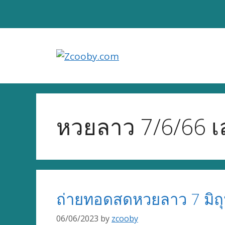
Skip
to
content
หวยลาว 7/6/66 เ
ถ่ายทอดสดหวยลาว 7 มิ
06/06/2023
by
zcooby