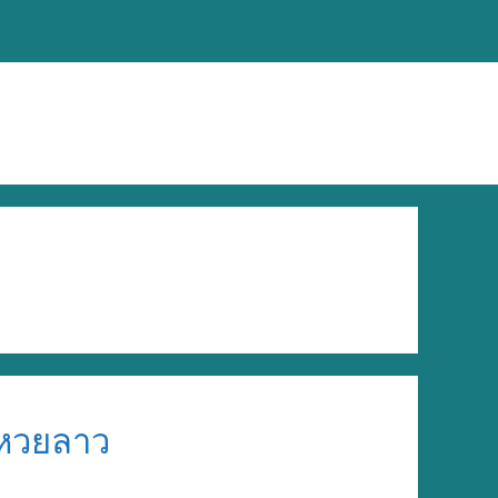
#หวยลาว