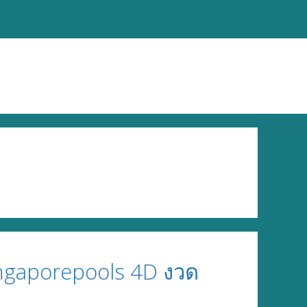
ngaporepools 4D งวด