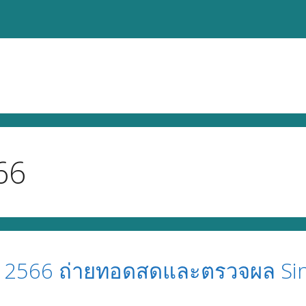
66
นธ์ 2566 ถ่ายทอดสดและตรวจผล Si