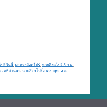
ร์วันนี้
,
ผลหวยสิงคโปร์
,
หวยสิงคโปร์ 8 ก.พ.
,
งวดที่ผ่านมา
,
หวยสิงคโปร์งวดล่าสุด
,
หวย