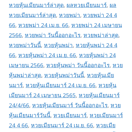
หวยหุ้นเมียนมาร์ล่าสุด
,
ผลหวยเมียนมาร์
,
ผล
หวยเมียนมาร์ล่าสุด
,
หวยพม่า
,
หวยพม่า 24 4
66
,
หวยพม่า 24 เม.ย. 66
,
หวยพม่า 24 เมษายน
2566
,
หวยพม่า วันนี้ออกอะไร
,
หวยพม่าล่าสุด
,
หวยพม่าวันนี้
,
หวยหุ้นพม่า
,
หวยหุ้นพม่า 24 4
66
,
หวยหุ้นพม่า 24 เม.ย. 66
,
หวยหุ้นพม่า 24
เมษายน 2566
,
หวยหุ้นพม่า วันนี้ออกอะไร
,
หวย
หุ้นพม่าล่าสุด
,
หวยหุ้นพม่าวันนี้
,
หวยหุ้นเมีย
นมาร์
,
หวยหุ้นเมียนมาร์ 24 เม.ย. 66
,
หวยหุ้น
เมียนมาร์ 24 เมษายน 2565
,
หวยหุ้นเมียนมาร์
24/4/66
,
หวยหุ้นเมียนมาร์ วันนี้ออกอะไร
,
หวย
หุ้นเมียนมาร์วันนี้
,
หวยเมียนมาร์
,
หวยเมียนมาร์
24 4 66
,
หวยเมียนมาร์ 24 เม.ย. 66
,
หวยเมีย