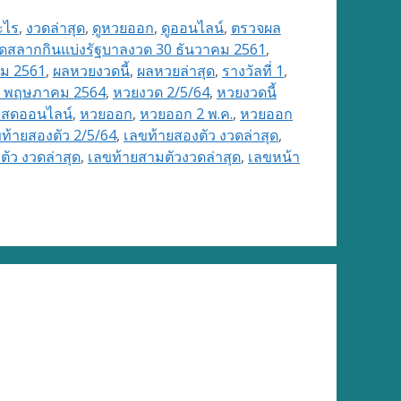
ะไร
,
งวดล่าสุด
,
ดูหวยออก
,
ดูออนไลน์
,
ตรวจผล
ดสลากกินแบ่งรัฐบาลงวด 30 ธันวาคม 2561
,
คม 2561
,
ผลหวยงวดนี้
,
ผลหวยล่าสุด
,
รางวัลที่ 1
,
2 พฤษภาคม 2564
,
หวยงวด 2/5/64
,
หวยงวดนี้
สดออนไลน์
,
หวยออก
,
หวยออก 2 พ.ค.
,
หวยออก
ท้ายสองตัว 2/5/64
,
เลขท้ายสองตัว งวดล่าสุด
,
ัว งวดล่าสุด
,
เลขท้ายสามตัวงวดล่าสุด
,
เลขหน้า