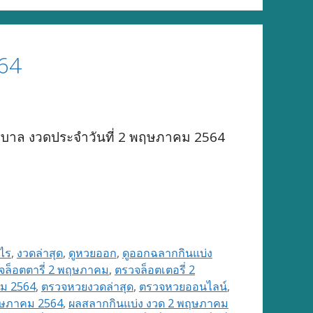
64
ฐบาล งวดประจำวันที่ 2 พฤษภาคม 2564
ไร
,
งวดล่าสุด
,
ดูหวยออก
,
ดูออกฉลากกินแบ่ง
จล็อตตารี่ 2 พฤษภาคม
,
ตรวจล็อตเตอรี่ 2
ม 2564
,
ตรวจหวยงวดล่าสุด
,
ตรวจหวยออนไลน์
,
ฤษภาคม 2564
,
ผลสลากกินแบ่ง งวด 2 พฤษภาคม