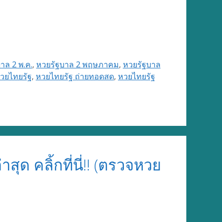
าล 2 พ.ค.
,
หวยรัฐบาล 2 พฤษภาคม
,
หวยรัฐบาล
วยไทยรัฐ
,
หวยไทยรัฐ ถ่ายทอดสด
,
หวยไทยรัฐ
 คลิ้กที่นี่!! (ตรวจหวย