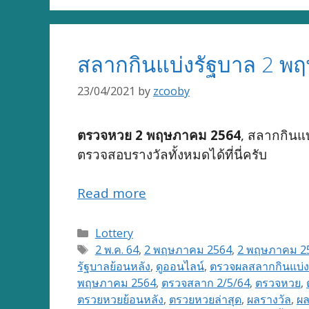
สลากกินแบ่งรัฐบาล 2 พ
23/04/2021
by
zcooby
ตรวจหวย 2 พฤษภาคม 2564
, สลากกินแ
ตรวจสอบรางวัลทั้งหมดได้ที่นี่ครับ
Read more
Categories
Lottery
Tags
2 พ.ค. 64
,
2 พฤษภาคม 2564
,
2 พฤษภาคม 2
รัฐบาลย้อนหลัง
,
ดูออนไลน์
,
ตรวจผลสลากกินแบ่ง
พฤษภาคม 2564
,
ตรวจสลาก 2/5/64
,
ตรวจหวย
,
ตรวยหวยย้อนหลัง
,
ตรวยหวยล่าสุด
,
ผลรางวัล
,
ผล