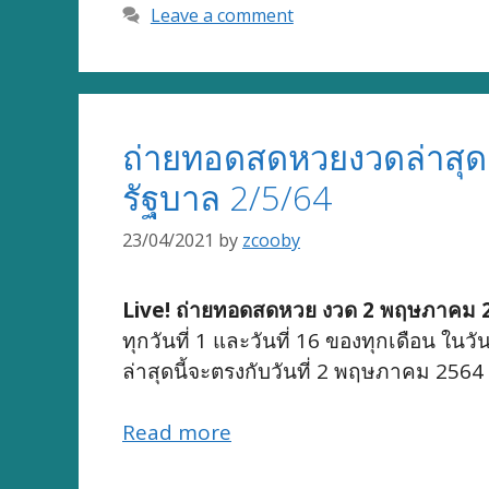
Leave a comment
ถ่ายทอดสดหวยงวดล่าสุด
รัฐบาล 2/5/64
23/04/2021
by
zcooby
Live! ถ่ายทอดสดหวย งวด 2 พฤษภาคม
ทุกวันที่ 1 และวันที่ 16 ของทุกเดือน 
ล่าสุดนี้จะตรงกับวันที่ 2 พฤษภาคม 2564
Read more