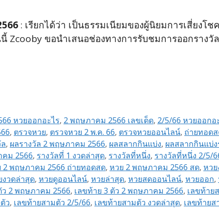
2566
: เรียกได้ว่า เป็นธรรมเนียมของผู้นิยมการเสี่ยงโ
ในวันนี้ Zcooby ขอนำเสนอช่องทางการรับชมการออกรางวั
566 หวยออกอะไร
,
2 พฤษภาคม 2566 เลขเด็ด
,
2/5/66 หวยออกอ
566
,
ตรวจหวย
,
ตรวจหวย 2 พ.ค. 66
,
ตรวจหวยออนไลน์
,
ถ่ายทอดส
ัล
,
ผลรางวัล 2 พฤษภาคม 2566
,
ผลสลากกินแบ่ง
,
ผลสลากกินแบ่งร
ภาคม 2566
,
รางวัลที่ 1 งวดล่าสุด
,
รางวัลที่หนึ่ง
,
รางวัลที่หนึ่ง 2/5/6
 2 พฤษภาคม 2566 ถ่ายทอดสด
,
หวย 2 พฤษภาคม 2566 สด
,
หวย
งวดล่าสุด
,
หวยดูออนไลน์
,
หวยล่าสุด
,
หวยสดออนไลน์
,
หวยออก
,
 ตัว 2 พฤษภาคม 2566
,
เลขท้าย 3 ตัว 2 พฤษภาคม 2566
,
เลขท้ายส
ตัว
,
เลขท้ายสามตัว 2/5/66
,
เลขท้ายสามตัว งวดล่าสุด
,
เลขท้ายสา