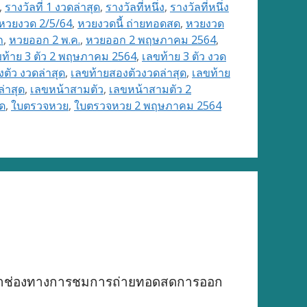
,
รางวัลที่ 1 งวดล่าสุด
,
รางวัลที่หนึ่ง
,
รางวัลที่หนึ่ง
หวยงวด 2/5/64
,
หวยงวดนี้ ถ่ายทอดสด
,
หวยงวด
ก
,
หวยออก 2 พ.ค.
,
หวยออก 2 พฤษภาคม 2564
,
ท้าย 3 ตัว 2 พฤษภาคม 2564
,
เลขท้าย 3 ตัว งวด
ตัว งวดล่าสุด
,
เลขท้ายสองตัวงวดล่าสุด
,
เลขท้าย
่าสุด
,
เลขหน้าสามตัว
,
เลขหน้าสามตัว 2
ุด
,
ใบตรวจหวย
,
ใบตรวจหวย 2 พฤษภาคม 2564
นะนำช่องทางการชมการถ่ายทอดสดการออก