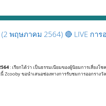
 (2 พฤษภาคม 2564) 🔴 LIVE การ
2564
: เรียกได้ว่า เป็นธรรมเนียมของผู้นิยมการเสี่ยงโ
ในวันนี้ Zcooby ขอนำเสนอช่องทางการรับชมการออกรางวั