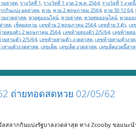
วยล่าสุด
,
รางวัลที่ 1
,
รางวัลที่ 1 งวด 2 พ.ค. 2564
,
รางวัลที่ 1 งวดนี้
ากกินแบ่ง ผลล่าสุด
,
หวย
,
หวย 2 พฤษภาคม 2564
,
หวย 30 12 64
,
วยงวดล่าสุด
,
หวยดูออนไลน์
,
หวยล่าสุด
,
หวยสดออนไลน์
,
หวยออ
่าสุด
,
เช็คผลหวย
,
เลขท้าย 2 พฤษภาคม 2564
,
เลขท้าย 3 ตัว
,
เลข
้ายสองตัว 2 พฤษภาคม 2564
,
เลขท้ายสองตัว 2/5/64
,
เลขท้ายสอง
้ายสามตัว 2/5/64
,
เลขท้ายสามตัว งวดล่าสุด
,
เลขท้ายสามตัวงวดล
้าสามตัวงวดล่าสุด
,
เลขเด็ด
,
เลขเด็ด งวดล่าสุด
,
เลขเด็ดงวดนี้ล่าส
2 ถ่ายทอดสดหวย 02/05/62
งวัลสลากกินแบ่งรัฐบาลงวดล่าสุด ทาง Zcooby ขอแ