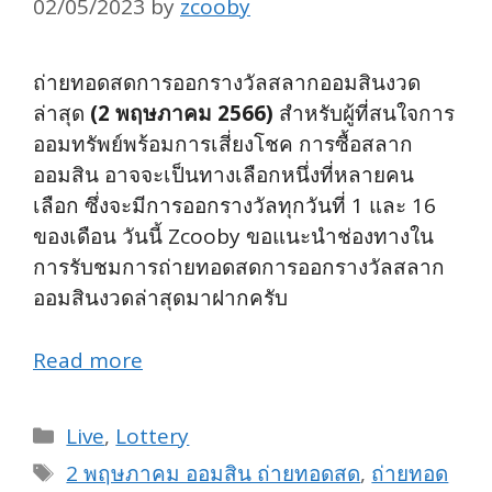
02/05/2023
by
zcooby
ถ่ายทอดสดการออกรางวัลสลากออมสินงวด
ล่าสุด
(2 พฤษภาคม
2566)
สำหรับผู้ที่สนใจการ
ออมทรัพย์พร้อมการเสี่ยงโชค การซื้อสลาก
ออมสิน อาจจะเป็นทางเลือกหนึ่งที่หลายคน
เลือก ซึ่งจะมีการออกรางวัลทุกวันที่ 1 และ 16
ของเดือน วันนี้ Zcooby ขอแนะนำช่องทางใน
การรับชมการถ่ายทอดสดการออกรางวัลสลาก
ออมสินงวดล่าสุดมาฝากครับ
Read more
Categories
Live
,
Lottery
Tags
2 พฤษภาคม ออมสิน ถ่ายทอดสด
,
ถ่ายทอด