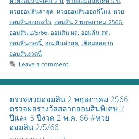
หวยออมสินพิเศษ 2 ปี
,
หวยออมสินพิเศษ 5 ปี
,
หวยออมสินล่าสุด
,
หวยออมสินออกกี่โมง
,
หวย
ออมสินออกอะไร
,
ออมสิน 2 พฤษภาคม 2566
,
ออมสิน 2/5/66
,
ออมสิน ผล
,
ออมสิน สด
,
ออมสินงวดนี้
,
ออมสินล่าสุด
,
เช็คผลสลาก
ออมสินงวดนี้
Leave a comment
ตรวจหวยออมสิน 2 พฤษภาคม 2566
ตรวจผลรางวัลสลากออมสินพิเศษ 2
ปีและ 5 ปีงวด 2 พ.ค. 66 #หวย
ออมสิน 2/5/66