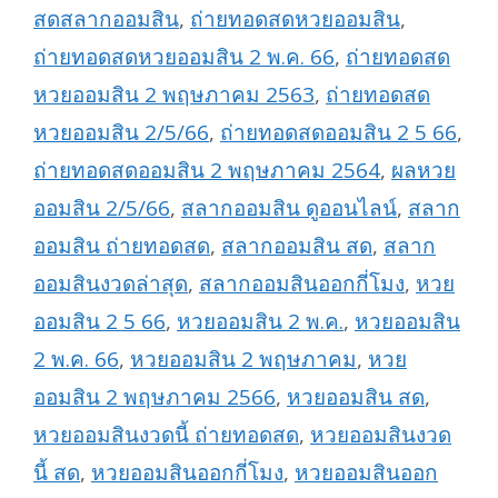
สดสลากออมสิน
,
ถ่ายทอดสดหวยออมสิน
,
ถ่ายทอดสดหวยออมสิน 2 พ.ค. 66
,
ถ่ายทอดสด
หวยออมสิน 2 พฤษภาคม 2563
,
ถ่ายทอดสด
หวยออมสิน 2/5/66
,
ถ่ายทอดสดออมสิน 2 5 66
,
ถ่ายทอดสดออมสิน 2 พฤษภาคม 2564
,
ผลหวย
ออมสิน 2/5/66
,
สลากออมสิน ดูออนไลน์
,
สลาก
ออมสิน ถ่ายทอดสด
,
สลากออมสิน สด
,
สลาก
ออมสินงวดล่าสุด
,
สลากออมสินออกกี่โมง
,
หวย
ออมสิน 2 5 66
,
หวยออมสิน 2 พ.ค.
,
หวยออมสิน
2 พ.ค. 66
,
หวยออมสิน 2 พฤษภาคม
,
หวย
ออมสิน 2 พฤษภาคม 2566
,
หวยออมสิน สด
,
หวยออมสินงวดนี้ ถ่ายทอดสด
,
หวยออมสินงวด
นี้ สด
,
หวยออมสินออกกี่โมง
,
หวยออมสินออก