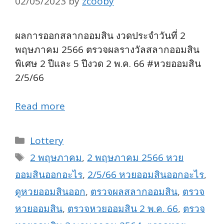
02/05/2023
by
zcooby
ผลการออกสลากออมสิน งวดประจำวันที่ 2
พฤษภาคม 2566 ตรวจผลรางวัลสลากออมสิน
พิเศษ 2 ปีและ 5 ปีงวด 2 พ.ค. 66 #หวยออมสิน
2/5/66
Read more
Categories
Lottery
Tags
2 พฤษภาคม
,
2 พฤษภาคม 2566 หวย
ออมสินออกอะไร
,
2/5/66 หวยออมสินออกอะไร
,
ดูหวยออมสินออก
,
ตรวจผลสลากออมสิน
,
ตรวจ
หวยออมสิน
,
ตรวจหวยออมสิน 2 พ.ค. 66
,
ตรวจ