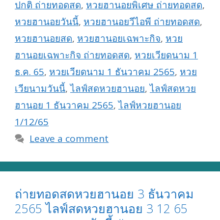
ปกติ ถ่ายทอดสด
,
หวยฮานอยพิเศษ ถ่ายทอดสด
,
หวยฮานอยวันนี้
,
หวยฮานอยวีไอพี ถ่ายทอดสด
,
หวยฮานอยสด
,
หวยฮานอยเฉพาะกิจ
,
หวย
ฮานอยเฉพาะกิจ ถ่ายทอดสด
,
หวยเวียดนาม 1
ธ.ค. 65
,
หวยเวียดนาม 1 ธันวาคม 2565
,
หวย
เวียนามวันนี้
,
ไลฟ์สดหวยฮานอย
,
ไลฟ์สดหวย
ฮานอย 1 ธันวาคม 2565
,
ไลฟ์หวยฮานอย
1/12/65
Leave a comment
ถ่ายทอดสดหวยฮานอย 3 ธันวาคม
2565 ไลฟ์สดหวยฮานอย 3 12 65