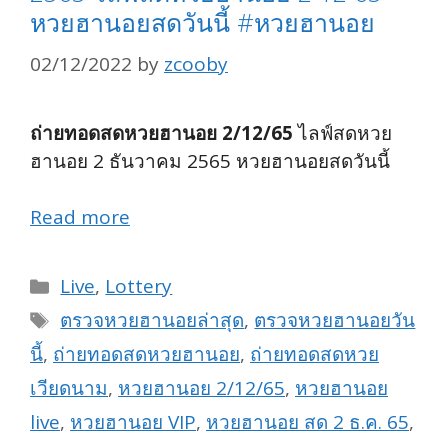
หวยฮานอยสดวันนี้ #หวยฮานอย
02/12/2022
by
zcooby
ถ่ายทอดสดหวยฮานอย 2/12/65
ไลฟ์สดหวย
ฮานอย 2 ธันวาคม 2565 หวยฮานอยสดวันนี้
Read more
Categories
Live
,
Lottery
Tags
ตรวจหวยฮานอยล่าสุด
,
ตรวจหวยฮานอยวัน
นี้
,
ถ่ายทอดสดหวยฮานอย
,
ถ่ายทอดสดหวย
เวียดนาม
,
หวยฮานอย 2/12/65
,
หวยฮานอย
live
,
หวยฮานอย VIP
,
หวยฮานอย สด 2 ธ.ค. 65
,