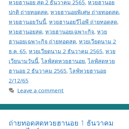
หวยฮานอย สด 2 ธันวาคม 2565
,
หวยฮานอย
ปกติ ถ่ายทอดสด
,
หวยฮานอยพิเศษ ถ่ายทอดสด
,
หวยฮานอยวันนี้
,
หวยฮานอยวีไอพี ถ่ายทอดสด
,
หวยฮานอยสด
,
หวยฮานอยเฉพาะกิจ
,
หวย
ฮานอยเฉพาะกิจ ถ่ายทอดสด
,
หวยเวียดนาม 2
ธ.ค. 65
,
หวยเวียดนาม 2 ธันวาคม 2565
,
หวย
เวียนามวันนี้
,
ไลฟ์สดหวยฮานอย
,
ไลฟ์สดหวย
ฮานอย 2 ธันวาคม 2565
,
ไลฟ์หวยฮานอย
2/12/65
Leave a comment
ถ่ายทอดสดหวยฮานอย 1 ธันวาคม