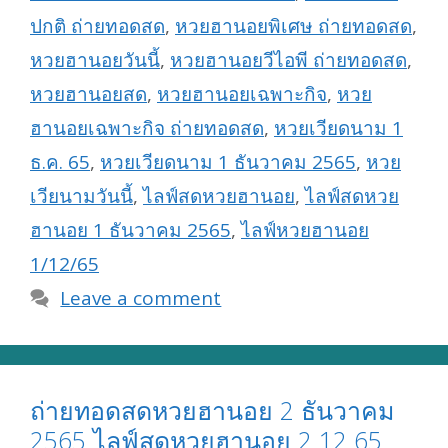
ปกติ ถ่ายทอดสด
,
หวยฮานอยพิเศษ ถ่ายทอดสด
,
หวยฮานอยวันนี้
,
หวยฮานอยวีไอพี ถ่ายทอดสด
,
หวยฮานอยสด
,
หวยฮานอยเฉพาะกิจ
,
หวย
ฮานอยเฉพาะกิจ ถ่ายทอดสด
,
หวยเวียดนาม 1
ธ.ค. 65
,
หวยเวียดนาม 1 ธันวาคม 2565
,
หวย
เวียนามวันนี้
,
ไลฟ์สดหวยฮานอย
,
ไลฟ์สดหวย
ฮานอย 1 ธันวาคม 2565
,
ไลฟ์หวยฮานอย
1/12/65
Leave a comment
ถ่ายทอดสดหวยฮานอย 2 ธันวาคม
2565 ไลฟ์สดหวยฮานอย 2 12 65