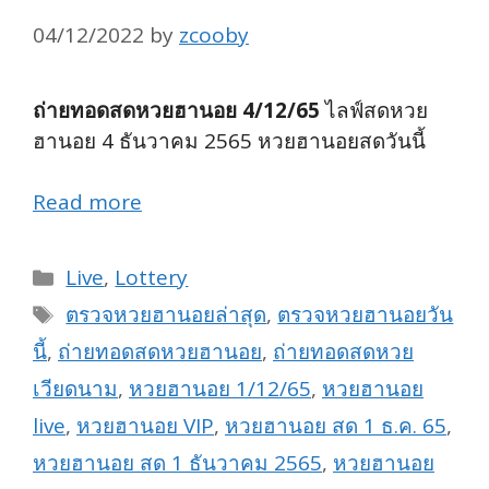
04/12/2022
by
zcooby
ถ่ายทอดสดหวยฮานอย 4/12/65
ไลฟ์สดหวย
ฮานอย 4 ธันวาคม 2565 หวยฮานอยสดวันนี้
Read more
Categories
Live
,
Lottery
Tags
ตรวจหวยฮานอยล่าสุด
,
ตรวจหวยฮานอยวัน
นี้
,
ถ่ายทอดสดหวยฮานอย
,
ถ่ายทอดสดหวย
เวียดนาม
,
หวยฮานอย 1/12/65
,
หวยฮานอย
live
,
หวยฮานอย VIP
,
หวยฮานอย สด 1 ธ.ค. 65
,
หวยฮานอย สด 1 ธันวาคม 2565
,
หวยฮานอย