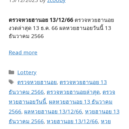
13/12/2023
by
zcooby
ตรวจหวยฮานอย 13/12/66
ตรวจหวยฮานอย
งวดล่าสุด 13 ธ.ค. 66 ผลหวยฮานอยวันนี้ 13
ธันวาคม 2566
Read more
Categories
Lottery
Tags
ตรวจหวยฮานอย
,
ตรวจหวยฮานอย 13
ธันวาคม 2566
,
ตรวจหวยฮานอยล่าสุด
,
ตรวจ
หวยฮานอยวันนี้
,
ผลหวยฮานอย 13 ธันวาคม
2566
,
ผลหวยฮานอย 13/12/66
,
หวยฮานอย 13
ธันวาคม 2566
,
หวยฮานอย 13/12/66
,
หวย