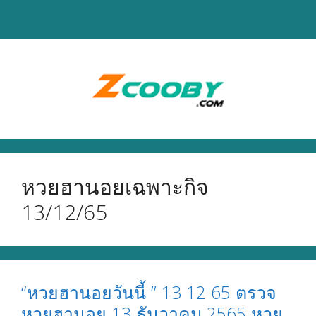
Skip
to
content
หวยฮานอยเฉพาะกิจ
13/12/65
“หวยฮานอยวันนี้ ” 13 12 65 ตรวจ
หวยฮานอย 13 ธันวาคม 2565 หวย