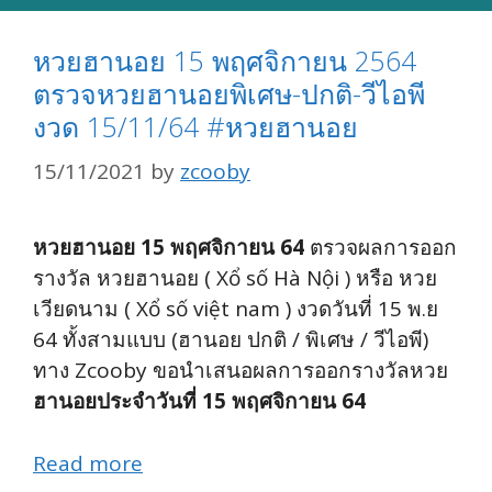
หวยฮานอย 15 พฤศจิกายน 2564
ตรวจหวยฮานอยพิเศษ-ปกติ-วีไอพี
งวด 15/11/64 #หวยฮานอย
15/11/2021
by
zcooby
หวยฮานอย 15 พฤศจิกายน 64
ตรวจผลการออก
รางวัล หวยฮานอย ( Xổ số Hà Nội ) หรือ หวย
เวียดนาม ( Xổ số việt nam ) งวดวันที่ 15 พ.ย
64 ทั้งสามแบบ (ฮานอย ปกติ / พิเศษ / วีไอพี)
ทาง Zcooby ขอนำเสนอผลการออกรางวัลหวย
ฮานอยประจำวันที่ 15 พฤศจิกายน 64
Read more