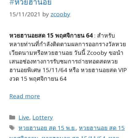
#หวยฮานอย
15/11/2021
by
zcooby
หวยฮานอยสด 15 พฤศจิกายน 64
: สำหรับ
หลายท่านที่กำลังติดตามผลการออกรางวัลหวย
เวียดนามหรือหวยฮานอย วันนี้ Zcooby ขอนำ
เสนอช่องทางการรับชมการถ่ายทอดสดหวย
ฮานอยพิเศษ 15/11/64 หรือ หวยฮานอยสด VIP
งวด 15 พฤศจิกายน 64
Read more
Categories
Live
,
Lottery
Tags
หวยฮานอย สด 15 พ.ย.
,
หวยฮานอย สด 15