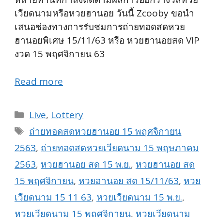
เวียดนามหรือหวยฮานอย วันนี้ Zcooby ขอนำ
เสนอช่องทางการรับชมการถ่ายทอดสดหวย
ฮานอยพิเศษ 15/11/63 หรือ หวยฮานอยสด VIP
งวด 15 พฤศจิกายน 63
Read more
Categories
Live
,
Lottery
Tags
ถ่ายทอดสดหวยฮานอย 15 พฤศจิกายน
2563
,
ถ่ายทอดสดหวยเวียดนาม 15 พฤษภาคม
2563
,
หวยฮานอย สด 15 พ.ย.
,
หวยฮานอย สด
15 พฤศจิกายน
,
หวยฮานอย สด 15/11/63
,
หวย
เวียดนาม 15 11 63
,
หวยเวียดนาม 15 พ.ย.
,
หวยเวียดนาม 15 พฤศจิกายน
,
หวยเวียดนาม