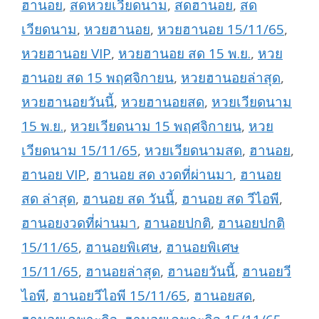
ฮานอย
,
สดหวยเวียดนาม
,
สดฮานอย
,
สด
เวียดนาม
,
หวยฮานอย
,
หวยฮานอย 15/11/65
,
หวยฮานอย VIP
,
หวยฮานอย สด 15 พ.ย.
,
หวย
ฮานอย สด 15 พฤศจิกายน
,
หวยฮานอยล่าสุด
,
หวยฮานอยวันนี้
,
หวยฮานอยสด
,
หวยเวียดนาม
15 พ.ย.
,
หวยเวียดนาม 15 พฤศจิกายน
,
หวย
เวียดนาม 15/11/65
,
หวยเวียดนามสด
,
ฮานอย
,
ฮานอย VIP
,
ฮานอย สด งวดที่ผ่านมา
,
ฮานอย
สด ล่าสุด
,
ฮานอย สด วันนี้
,
ฮานอย สด วีไอพี
,
ฮานอยงวดที่ผ่านมา
,
ฮานอยปกติ
,
ฮานอยปกติ
15/11/65
,
ฮานอยพิเศษ
,
ฮานอยพิเศษ
15/11/65
,
ฮานอยล่าสุด
,
ฮานอยวันนี้
,
ฮานอยวี
ไอพี
,
ฮานอยวีไอพี 15/11/65
,
ฮานอยสด
,