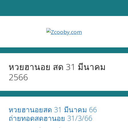
Skip
to
content
หวยฮานอย สด 31 มีนาคม
2566
หวยฮานอยสด 31 มีนาคม 66
ถ่ายทอดสดฮานอย 31/3/66