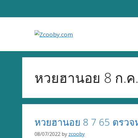
Skip
to
content
หวยฮานอย 8 ก.ค.
หวยฮานอย 8 7 65 ตรวจห
08/07/2022
by
zcooby