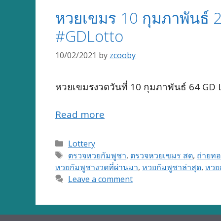
หวยเขมร 10 กุมภาพันธ์
#GDLotto
10/02/2021
by
zcooby
หวยเขมรงวดวันที่ 10 กุมภาพันธ์ 64 GD
Read more
Categories
Lottery
Tags
ตรวจหวยกัมพูชา
,
ตรวจหวยเขมร สด
,
ถ่ายท
หวยกัมพูชางวดที่ผ่านมา
,
หวยกัมพูชาล่าสุด
,
หวยก
Leave a comment