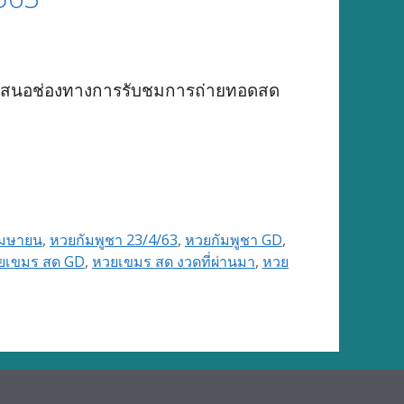
นำเสนอช่องทางการรับชมการถ่ายทอดสด
เมษายน
,
หวยกัมพูชา 23/4/63
,
หวยกัมพูชา GD
,
ยเขมร สด GD
,
หวยเขมร สด งวดที่ผ่านมา
,
หวย