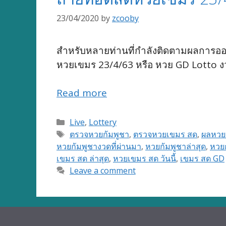
23/04/2020
by
zcooby
สำหรับหลายท่านที่กำลังติดตามผลการอ
หวยเขมร 23/4/63 หรือ หวย GD Lotto 
Read more
Categories
Live
,
Lottery
Tags
ตรวจหวยกัมพูชา
,
ตรวจหวยเขมร สด
,
ผลหวย
หวยกัมพูชางวดที่ผ่านมา
,
หวยกัมพูชาล่าสุด
,
หวยก
เขมร สด ล่าสุด
,
หวยเขมร สด วันนี้
,
เขมร สด GD
Leave a comment