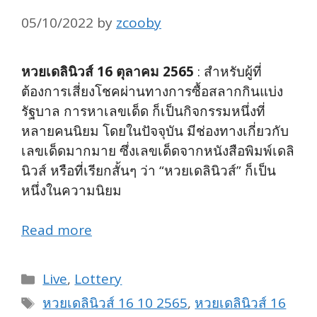
05/10/2022
by
zcooby
หวยเดลินิวส์ 16 ตุลาคม 2565
: สำหรับผู้ที่
ต้องการเสี่ยงโชคผ่านทางการซื้อสลากกินแบ่ง
รัฐบาล การหาเลขเด็ด ก็เป็นกิจกรรมหนึ่งที่
หลายคนนิยม โดยในปัจจุบัน มีช่องทางเกี่ยวกับ
เลขเด็ดมากมาย ซึ่งเลขเด็ดจากหนังสือพิมพ์เดลิ
นิวส์ หรือที่เรียกสั้นๆ ว่า “หวยเดลินิวส์” ก็เป็น
หนึ่งในความนิยม
Read more
Categories
Live
,
Lottery
Tags
หวยเดลินิวส์ 16 10 2565
,
หวยเดลินิวส์ 16