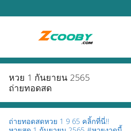
Skip
to
content
หวย 1 กันยายน 2565
ถ่ายทอดสด
ถ่ายทอดสดหวย 1 9 65 คลิ้กที่นี่!!
หวยสด 1 กันยายน 2565 #หวยงวดนี้